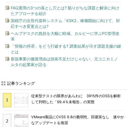
FAQ運用の3つの落とし穴とは? 陥りがちな課題と解決に向け
たアプローチを紹介
国税庁の次世代基幹システム「KSK2」稼働開始に向けて、対
応すべき変更点とは?
ヘルプデスクの負担を大幅に軽減、カルビーに学ぶPC管理改
革
「情報の停滞」をどう打破する? 調査結果が示す課題克服の鍵
とは
新規事業の撤退理由は技術不足だけじゃない、元コニカミノ
ルタの起業家が語る
記事ランキング
従来型テストの限界があらわに 3915件のOSSを解析
して判明した「99.4％未報告」の実態
VMware製品にCVSS 9.8の脆弱性、回避策なし 速やか
なアップデートを推奨