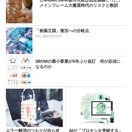
メインフレーム大撤退時代のリスクと教訓
「創薬立国」復活への分岐点
PR(三菱総合研究所)
SBOMの最小要素が5年ぶり改訂 何が必須に
なるのか
エラー解消のつもりが自ら攻
AIが「プロキシを突破する」