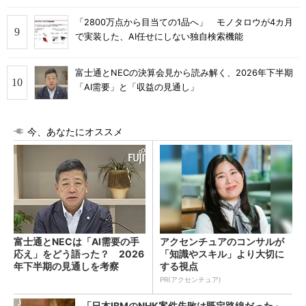
「2800万点から目当ての1品へ」 モノタロウが4カ月
で実装した、AI任せにしない独自検索機能
富士通とNECの決算会見から読み解く、2026年下半期
「AI需要」と「収益の見通し」
今、あなたにオススメ
富士通とNECは「AI需要の手
アクセンチュアのコンサルが
応え」をどう語った？ 2026
「知識やスキル」より大切に
年下半期の見通しを考察
する視点
PR(アクセンチュア)
「日本IBMのNHK案件失敗は既定路線だった」