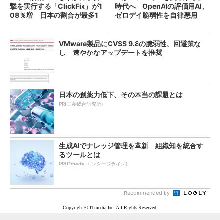
撃を実行する「ClickFix」が1
時代へ OpenAIの評価用AI、
08％増 日本の割合が最多1
ゼロデイ脆弱性を自律悪用
4％
VMware製品にCVSS 9.8の脆弱性、回避策な
し 速やかなアップデートを推奨
日本の創薬力低下、その本当の課題とは
PR(三菱総合研究所)
生成AIでナレッジ管理を革新 組織知を統合す
るツールとは
PR(ITmedia エンタープライズ)
Recommended by
Copyright © ITmedia Inc. All Rights Reserved.