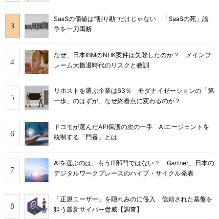
SaaSの価値は“割り勘”だけじゃない 「SaaSの死」論
争を一刀両断
なぜ、日本IBMのNHK案件は失敗したのか？ メインフ
レーム大撤退時代のリスクと教訓
リホストを選ぶ企業は63％ モダナイゼーションの「第
一歩」のはずが、なぜ終着点に変わるのか？
ドコモが選んだAPI保護の次の一手 AIエージェントを
統制する「門番」とは
AIを選ぶのは、もうIT部門ではない？ Gartner、日本の
デジタルワークプレースのハイプ・サイクル発表
「正規ユーザー」を隠れみのに侵入 信頼された基盤を
狙う最新サイバー脅威【調査】