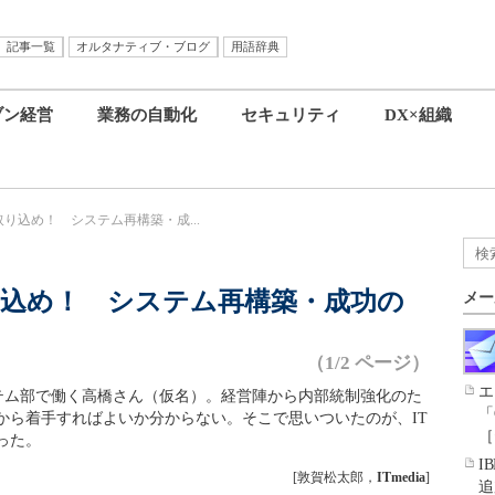
記事一覧
オルタナティブ・ブログ
用語辞典
ブン経営
業務の自動化
セキュリティ
DX×組織
り込め！ システム再構築・成...
込め！ システム再構築・成功の
メー
（1/2 ページ）
エ
テム部で働く高橋さん（仮名）。経営陣から内部統制強化のた
「
から着手すればよいか分からない。そこで思いついたのが、IT
［
った。
I
[敦賀松太郎，
ITmedia
]
追