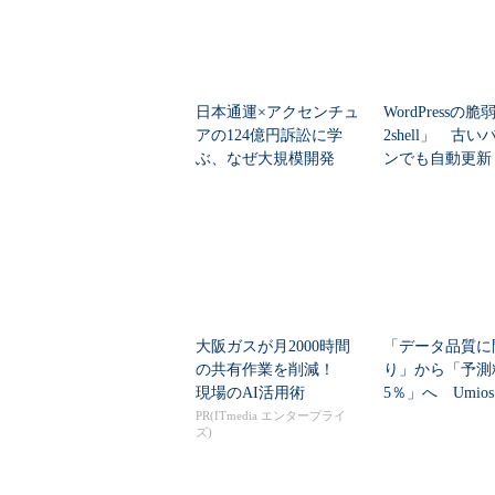
日本通運×アクセンチュ
WordPressの
アの124億円訴訟に学
2shell」 古
ぶ、なぜ大規模開発
ンでも自動更新
は“燃える”のか
い...
大阪ガスが月2000時間
「データ品質に
の共有作業を削減！
り」から「予測
現場のAI活用術
5％」へ Umio
計画をどう自動..
PR(ITmedia エンタープライ
ズ)