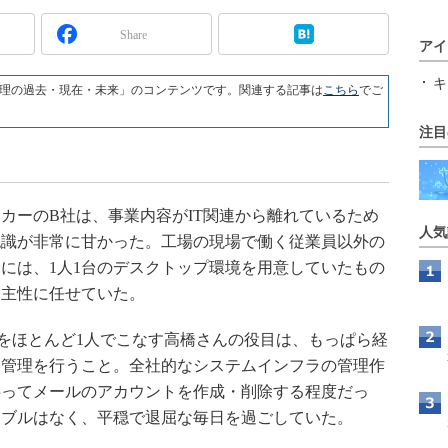
Share
アイ
キ
理の過去・現在・未来」のコンテンツです。関連する記事は
こちら
でご
注目
ーのB社は、事業内容がIT関連から離れているため
人気
認識が非常に甘かった。工場の現場で働く従業員以外の
には、1人1台のデスクトップ環境を用意していたもの
自主性に任せていた。
をほとんど1人でこなす高橋さんの役目は、もっぱら経
用管理を行うこと。全社的なシステムインフラの管理作
伴ってメールのアカウントを作成・削除する程度だっ
ラブルはなく、平穏で退屈な毎日を過ごしていた。