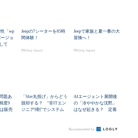
脆弱性「wp
Jeepの7シーターを85時
Jeepで家族と夏一番の大
いバージョ
間体験！
冒険へ！
して
PR(Jeep Japan)
PR(Jeep Japan)
問題あ
「SIer丸投げ」からどう
AIエージェント展開後
精度9
脱却する？ “非ITエン
の「冷ややかな沈黙」
sは販売
ジニア9割”でシステム
はなぜ起きる？ 定着
.
刷新に挑...
を促すチェンジマネ...
Recommended by