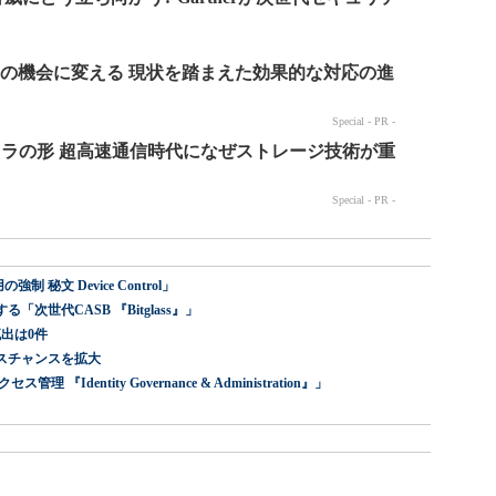
 秘文 Device Control」
世代CASB 『Bitglass』」
出は0件
スチャンスを拡大
dentity Governance & Administration』」