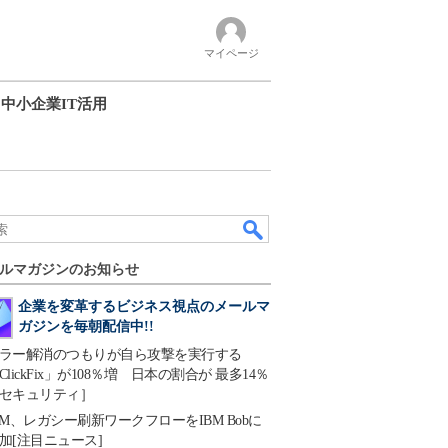
マイページ
中小企業IT活用
ルマガジンのお知らせ
企業を変革するビジネス視点のメールマ
ガジンを毎朝配信中!!
ラー解消のつもりが自ら攻撃を実行する
ClickFix」が108％増 日本の割合が 最多14％
セキュリティ］
BM、レガシー刷新ワークフローをIBM Bobに
加[注目ニュース]