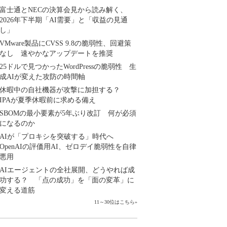
富士通とNECの決算会見から読み解く、
2026年下半期「AI需要」と「収益の見通
し」
VMware製品にCVSS 9.8の脆弱性、回避策
なし 速やかなアップデートを推奨
25ドルで見つかったWordPressの脆弱性 生
成AIが変えた攻防の時間軸
休暇中の自社機器が攻撃に加担する？
IPAが夏季休暇前に求める備え
SBOMの最小要素が5年ぶり改訂 何が必須
になるのか
AIが「プロキシを突破する」時代へ
OpenAIの評価用AI、ゼロデイ脆弱性を自律
悪用
AIエージェントの全社展開、どうやれば成
功する？ 「点の成功」を「面の変革」に
変える道筋
11～30位はこちら
»