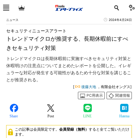
ニュース
2024年4月24日
セキュリティニュースアラート
トレンドマイクロが推奨する、長期休暇前にすべ
きセキュリティ対策
トレンドマイクロは長期休暇前に実施すべきセキュリティ対策と
休暇明けの注意点についてまとめたレポートを公開した。イレギ
ュラーな対応が発生する可能性があるため十分な対策を講じるこ
とが推奨される。
[
後藤大地
，有限会社オングス]
PC用表示
関連情報
Share
Post
LINE
Hatena
この記事は会員限定です。
会員登録（無料）
すると全てご覧いただけ
ます。