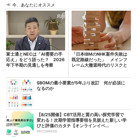
今、あなたにオススメ
富士通とNECは「AI需要の手
「日本IBMのNHK案件失敗は
応え」をどう語った？ 2026
既定路線だった」 メインフ
年下半期の見通しを考察
レーム大撤退時代のリスクと
教訓
SBOMの最小要素が5年ぶり改訂 何が必須に
なるのか
【8/25開催】CBT活用と質の高い探究学習で
変わる！次期学習指導要領を見据えた新しい学
びと評価のカタチ【オンラインイベ...
PR(COMPASS)