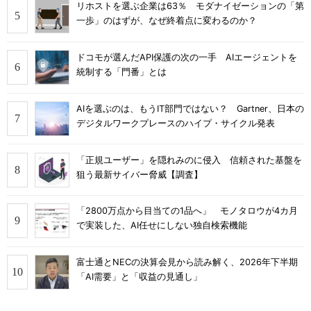
リホストを選ぶ企業は63％ モダナイゼーションの「第
一歩」のはずが、なぜ終着点に変わるのか？
ドコモが選んだAPI保護の次の一手 AIエージェントを
統制する「門番」とは
AIを選ぶのは、もうIT部門ではない？ Gartner、日本の
デジタルワークプレースのハイプ・サイクル発表
「正規ユーザー」を隠れみのに侵入 信頼された基盤を
狙う最新サイバー脅威【調査】
「2800万点から目当ての1品へ」 モノタロウが4カ月
で実装した、AI任せにしない独自検索機能
富士通とNECの決算会見から読み解く、2026年下半期
「AI需要」と「収益の見通し」