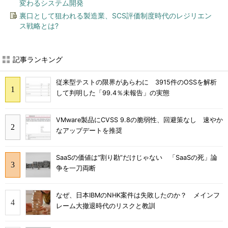
変わるシステム開発
裏口として狙われる製造業、SCS評価制度時代のレジリエン
ス戦略とは?
記事ランキング
従来型テストの限界があらわに 3915件のOSSを解析
して判明した「99.4％未報告」の実態
VMware製品にCVSS 9.8の脆弱性、回避策なし 速やか
なアップデートを推奨
SaaSの価値は“割り勘”だけじゃない 「SaaSの死」論
争を一刀両断
なぜ、日本IBMのNHK案件は失敗したのか？ メインフ
レーム大撤退時代のリスクと教訓