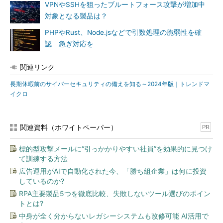
VPNやSSHを狙ったブルートフォース攻撃が増加中
対象となる製品は？
PHPやRust、Node.jsなどで引数処理の脆弱性を確
認 急ぎ対応を
関連リンク
長期休暇前のサイバーセキュリティの備えを知る～2024年版｜トレンドマ
イクロ
関連資料（ホワイトペーパー）
PR
標的型攻撃メールに“引っかかりやすい社員”を効果的に見つけ
て訓練する方法
広告運用がAIで自動化された今、「勝ち組企業」は何に投資
しているのか?
RPA主要製品5つを徹底比較、失敗しないツール選びのポイン
トとは?
中身が全く分からないレガシーシステムも改修可能 AI活用で