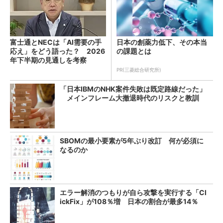
富士通とNECは「AI需要の手
日本の創薬力低下、その本当
応え」をどう語った？ 2026
の課題とは
年下半期の見通しを考察
PR(三菱総合研究所)
「日本IBMのNHK案件失敗は既定路線だった」
メインフレーム大撤退時代のリスクと教訓
SBOMの最小要素が5年ぶり改訂 何が必須に
なるのか
エラー解消のつもりが自ら攻撃を実行する「Cl
ickFix」が108％増 日本の割合が最多14％