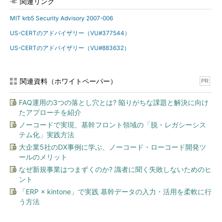
関連リンク
MIT krb5 Security Advisory 2007-006
US-CERTのアドバイザリー（VU#377544）
US-CERTのアドバイザリー（VU#883632）
関連資料（ホワイトペーパー）
PR
FAQ運用の3つの落とし穴とは? 陥りがちな課題と解決に向け
たアプローチを紹介
ノーコードで実現、基幹フロント領域の「脱・レガシーシス
テム化」実践方法
大企業5社のDX事例に学ぶ、ノーコード・ローコード開発ツ
ールのメリット
なぜ新規事業はつまずくのか? 識者に聞く失敗しないためのヒ
ント
「ERP × kintone」で実践 基幹データの入力・活用を柔軟に行
う方法