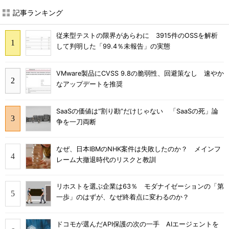
記事ランキング
従来型テストの限界があらわに 3915件のOSSを解析
して判明した「99.4％未報告」の実態
VMware製品にCVSS 9.8の脆弱性、回避策なし 速やか
なアップデートを推奨
SaaSの価値は“割り勘”だけじゃない 「SaaSの死」論
争を一刀両断
なぜ、日本IBMのNHK案件は失敗したのか？ メインフ
レーム大撤退時代のリスクと教訓
リホストを選ぶ企業は63％ モダナイゼーションの「第
一歩」のはずが、なぜ終着点に変わるのか？
ドコモが選んだAPI保護の次の一手 AIエージェントを