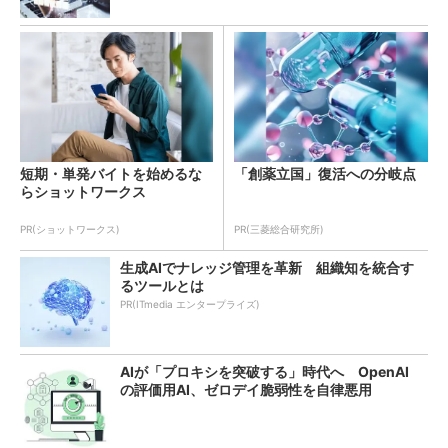
短期・単発バイトを始めるな
「創薬立国」復活への分岐点
らショットワークス
PR(ショットワークス)
PR(三菱総合研究所)
生成AIでナレッジ管理を革新 組織知を統合す
るツールとは
PR(ITmedia エンタープライズ)
AIが「プロキシを突破する」時代へ OpenAI
の評価用AI、ゼロデイ脆弱性を自律悪用