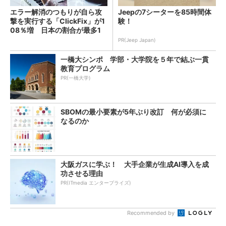
エラー解消のつもりが自ら攻
Jeepの7シーターを85時間体
撃を実行する「ClickFix」が1
験！
08％増 日本の割合が最多1
4％
PR(Jeep Japan)
一橋大シンポ 学部・大学院を５年で結ぶ一貫
教育プログラム
PR(一橋大学)
SBOMの最小要素が5年ぶり改訂 何が必須に
なるのか
大阪ガスに学ぶ！ 大手企業が生成AI導入を成
功させる理由
PR(ITmedia エンタープライズ)
Recommended by