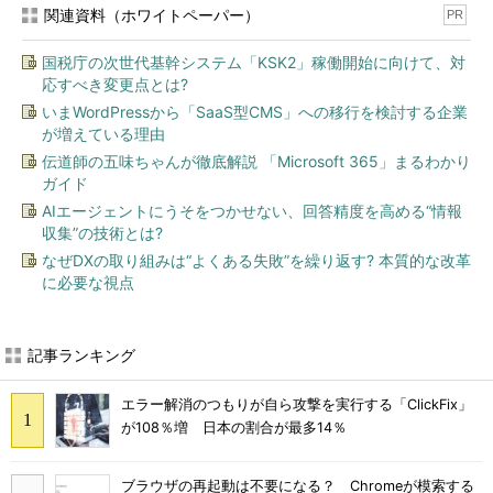
関連資料（ホワイトペーパー）
PR
国税庁の次世代基幹システム「KSK2」稼働開始に向けて、対
応すべき変更点とは?
いまWordPressから「SaaS型CMS」への移行を検討する企業
が増えている理由
伝道師の五味ちゃんが徹底解説 「Microsoft 365」まるわかり
ガイド
AIエージェントにうそをつかせない、回答精度を高める“情報
収集”の技術とは?
なぜDXの取り組みは“よくある失敗”を繰り返す? 本質的な改革
に必要な視点
記事ランキング
エラー解消のつもりが自ら攻撃を実行する「ClickFix」
が108％増 日本の割合が最多14％
ブラウザの再起動は不要になる？ Chromeが模索する