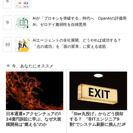
AIが「プロキシを突破する」時代へ OpenAIの評価用
AI、ゼロデイ脆弱性を自律悪用
AIエージェントの全社展開、どうやれば成功する？
「点の成功」を「面の変革」に変える道筋
今、あなたにオススメ
日本通運×アクセンチュアの1
「SIer丸投げ」からどう脱却
24億円訴訟に学ぶ、なぜ大規
する？ “非ITエンジニア9
模開発は“燃える”のか
割”でシステム刷新に挑んだJF
Eスチールに学ぶ