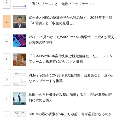
「週2リリース」と「無停止アップデート」
富士通とNECの決算会見から読み解く、2026年下半期
「AI需要」と「収益の見通し」
25ドルで見つかったWordPressの脆弱性 生成AIが変え
た攻防の時間軸
「日本IBMのNHK案件失敗は既定路線だった」 メイン
フレーム大撤退時代のリスクと教訓
VMware製品にCVSS 9.8の脆弱性、回避策なし 速やか
なアップデートを推奨
休暇中の自社機器が攻撃に加担する？ IPAが夏季休暇
前に求める備え
SBOMの最小要素が5年ぶり改訂 何が必須になるのか