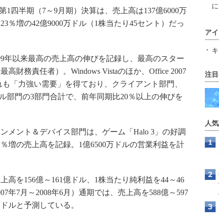
に
同社第1四半期（7～9月期）決算は、売上高は137億6000万
3％増の42億9000万ドル（1株当たり45セント）だっ
アイ
キ
99年以来最高の売上高の伸びを記録し、最高のスター
責任者）。Windows Vistaのほか、Office 2007
注目
rverがいずれも「力強い需要」を得ており、クライアント部門、
＆ツール部門の3部門合計で、前年同期比20％以上の伸びを
人気
インメント＆デバイス部門は、ゲーム「Halo 3」の好調
％増の売上高を記録。1億6500万ドルの営業利益を計
高を156億～161億ドル、1株当たり純利益を44～46
7年7月～2008年6月）通期では、売上高を588億～597
81ドルと予測している。