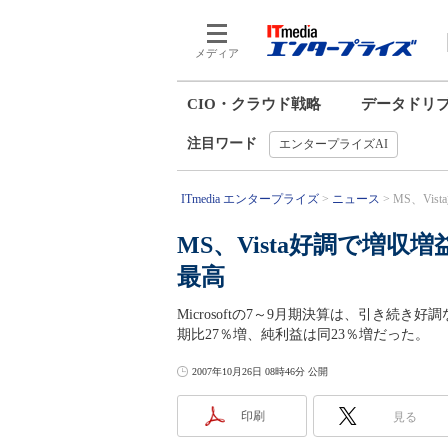
メディア
CIO・クラウド戦略
データドリ
注目ワード
エンタープライズAI
ITmedia エンタープライズ
ニュース
MS、Vis
MS、Vista好調で増収
最高
Microsoftの7～9月期決算は、引き続き好調な
期比27％増、純利益は同23％増だった。
2007年10月26日 08時46分 公開
印刷
見る