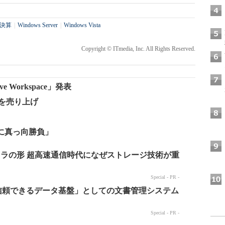
決算
|
Windows Server
|
Windows Vista
Copyright © ITmedia, Inc. All Rights Reserved.
ive Workspace」発表
ドルを売り上げ
戦に真っ向勝負」