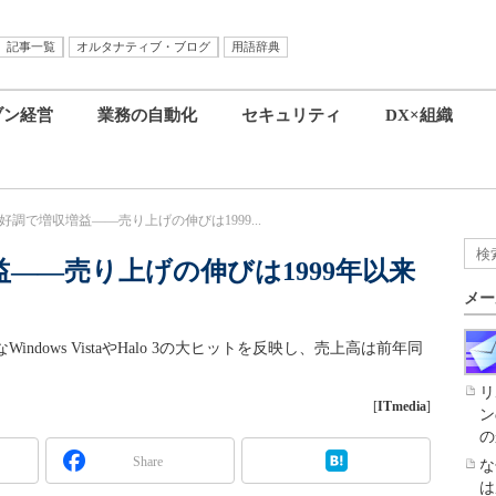
記事一覧
オルタナティブ・ブログ
用語辞典
ブン経営
業務の自動化
セキュリティ
DX×組織
ta好調で増収増益――売り上げの伸びは1999...
増益――売り上げの伸びは1999年以来
メー
Windows VistaやHalo 3の大ヒットを反映し、売上高は前年同
リ
[
ITmedia
]
ン
の
Share
な
は