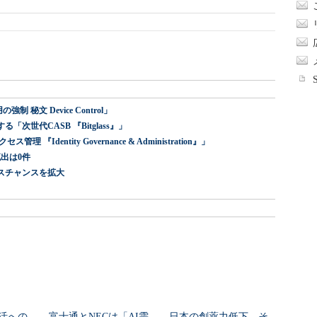
 秘文 Device Control」
世代CASB 『Bitglass』」
dentity Governance & Administration』」
出は0件
スチャンスを拡大
活への
富士通とNECは「AI需
日本の創薬力低下、そ