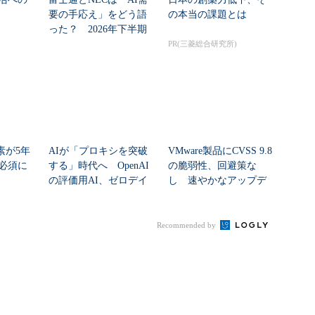
要の手応え」をどう語
の本当の課題とは
った？ 2026年下半期
の見通しを考...
PR(三菱総合研究所)
素が5年
AIが「プロキシを突破
VMware製品にCVSS 9.8
必須に
する」時代へ OpenAI
の脆弱性、回避策な
の評価用AI、ゼロデイ
し 速やかなアップデ
脆弱性を自...
ートを推...
Recommended by