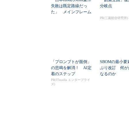
失敗は既定路線だっ
分岐点
た」 メインフレーム
大撤退時代のリスク...
PR(三菱総合研究所)
「プロンプトが面倒」
SBOMの最小要
の悲鳴を解消！ AI定
ぶり改訂 何が
着のステップ
なるのか
PR(ITmedia エンタープライ
ズ)