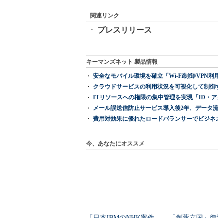
関連リンク
プレスリリース
キーマンズネット 製品情報
安全なモバイル環境を確立「Wi-Fi制御/VPN利用の強制
クラウドサービスの利用状況を可視化して制御する「次
ITリソースへの権限の集中管理を実現「ID・アクセス管理 『I
メール誤送信防止サービス導入後2年、データ流
費用対効果に優れたロードバランサーでビジネ
今、あなたにオススメ
「日本IBMのNHK案件
「創薬立国」復