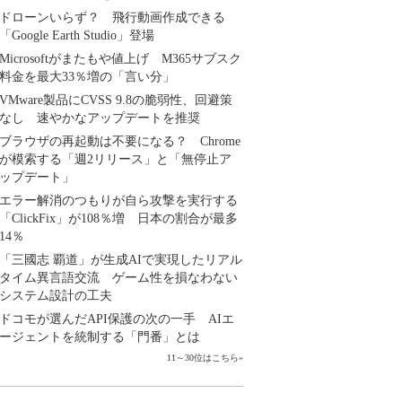
ドローンいらず？ 飛行動画作成できる
「Google Earth Studio」登場
Microsoftがまたもや値上げ M365サブスク
料金を最大33％増の「言い分」
VMware製品にCVSS 9.8の脆弱性、回避策
なし 速やかなアップデートを推奨
ブラウザの再起動は不要になる？ Chrome
が模索する「週2リリース」と「無停止ア
ップデート」
エラー解消のつもりが自ら攻撃を実行する
「ClickFix」が108％増 日本の割合が最多
14％
「三國志 覇道」が生成AIで実現したリアル
タイム異言語交流 ゲーム性を損なわない
システム設計の工夫
ドコモが選んだAPI保護の次の一手 AIエ
ージェントを統制する「門番」とは
11～30位はこちら
»