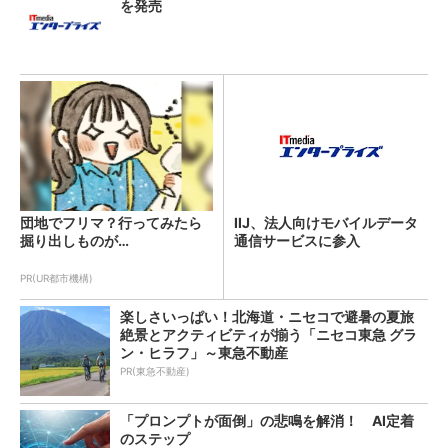
を発売
団地でフリマ？行ってみたら
IIJ、法人向けモバイルデータ
掘り出しものが…
通信サービスに参入
PR(UR都市機構)
楽しさいっぱい！北海道・ニセコで避暑の夏旅
絶景とアクティビティが揃う「ニセコ東急 グラ
ン・ヒラフ」～東急不動産
PR(東急不動産)
「プロンプトが面倒」の悲鳴を解消！ AI定着
のステップ