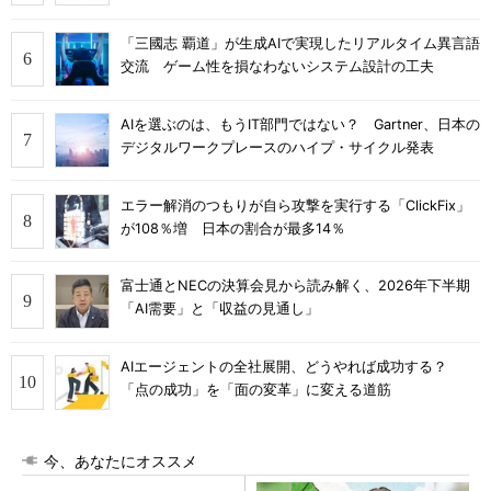
「三國志 覇道」が生成AIで実現したリアルタイム異言語
交流 ゲーム性を損なわないシステム設計の工夫
AIを選ぶのは、もうIT部門ではない？ Gartner、日本の
デジタルワークプレースのハイプ・サイクル発表
エラー解消のつもりが自ら攻撃を実行する「ClickFix」
が108％増 日本の割合が最多14％
富士通とNECの決算会見から読み解く、2026年下半期
「AI需要」と「収益の見通し」
AIエージェントの全社展開、どうやれば成功する？
「点の成功」を「面の変革」に変える道筋
今、あなたにオススメ