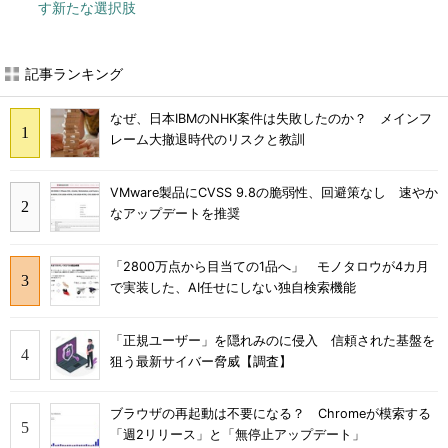
す新たな選択肢
記事ランキング
なぜ、日本IBMのNHK案件は失敗したのか？ メインフ
レーム大撤退時代のリスクと教訓
VMware製品にCVSS 9.8の脆弱性、回避策なし 速やか
なアップデートを推奨
「2800万点から目当ての1品へ」 モノタロウが4カ月
で実装した、AI任せにしない独自検索機能
「正規ユーザー」を隠れみのに侵入 信頼された基盤を
狙う最新サイバー脅威【調査】
ブラウザの再起動は不要になる？ Chromeが模索する
「週2リリース」と「無停止アップデート」