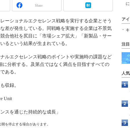
に
Share
アイ
レーショナルエクセレンス戦略を実行する企業とそう
きな差が発生している。同戦略を実施する企業は不景気
キ
る競合他社を尻目に「市場シェア拡大」「新製品・サー
ているという結果が生まれている。
注目
ナルエクセレンス戦略のポイントや実施時の課題など
詳細に分析する。及第点ではなく満点を目指すすべての
トである。
人気
タも収録。
 Unit
レンスを通じた持続的な成長」
公開を停止する場合があります。