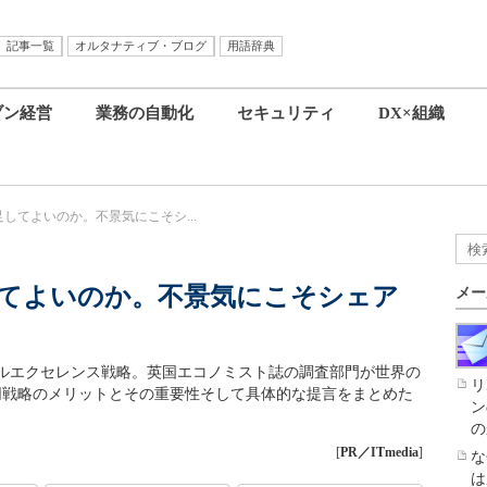
記事一覧
オルタナティブ・ブログ
用語辞典
ブン経営
業務の自動化
セキュリティ
DX×組織
してよいのか。不景気にこそシ...
てよいのか。不景気にこそシェア
メー
ルエクセレンス戦略。英国エコノミスト誌の調査部門が世界の
リ
し同戦略のメリットとその重要性そして具体的な提言をまとめた
ン
の
[
PR／ITmedia
]
な
は