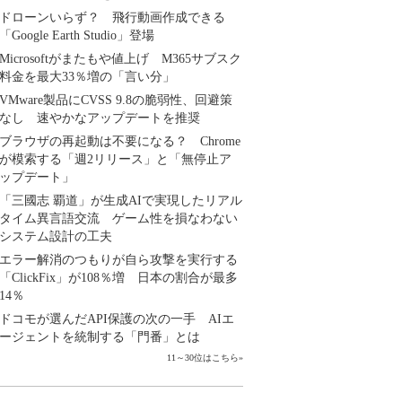
ドローンいらず？ 飛行動画作成できる
「Google Earth Studio」登場
Microsoftがまたもや値上げ M365サブスク
料金を最大33％増の「言い分」
VMware製品にCVSS 9.8の脆弱性、回避策
なし 速やかなアップデートを推奨
ブラウザの再起動は不要になる？ Chrome
が模索する「週2リリース」と「無停止ア
ップデート」
「三國志 覇道」が生成AIで実現したリアル
タイム異言語交流 ゲーム性を損なわない
システム設計の工夫
エラー解消のつもりが自ら攻撃を実行する
「ClickFix」が108％増 日本の割合が最多
14％
ドコモが選んだAPI保護の次の一手 AIエ
ージェントを統制する「門番」とは
11～30位はこちら
»