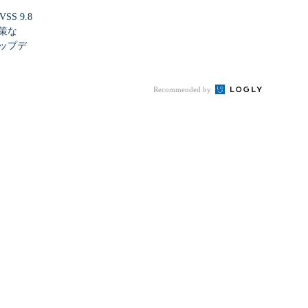
SS 9.8
策な
ップデ
Recommended by