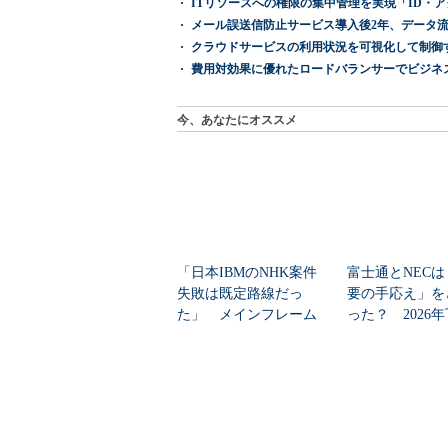
ITリソースへの権限の集中管理を実現「ID・アクセス管理 『I
メール誤送信防止サービス導入後2年、データ流
クラウドサービスの利用状況を可視化して制御する「次
費用対効果に優れたロードバランサーでビジネ
今、あなたにオススメ
「日本IBMのNHK案件
富士通とNECは
失敗は既定路線だっ
要の手応え」を
た」 メインフレーム
った？ 2026
大撤退時代のリスク...
の見通しを考...