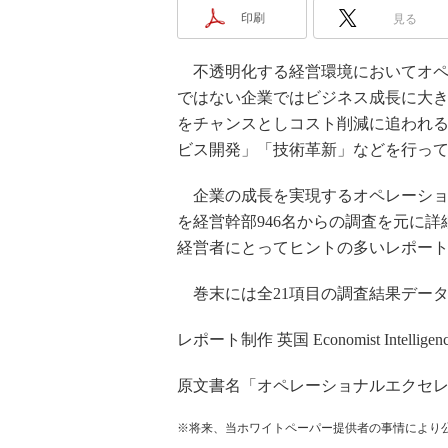
印刷
見る
不透明化する経営環境においてオペ
ではない企業ではビジネス成長に大
をチャンスとしコスト削減に追われ
ビス開発」「技術革新」などを行っ
企業の成長を実現するオペレーショ
を経営幹部946名からの調査を元に
経営者にとってヒントの多いレポー
巻末には全21項目の調査結果デー
レポート制作 英国 Economist Intelligence
原文書名「オペレーショナルエクセ
※将来、当ホワイトペーパー提供者の事情により