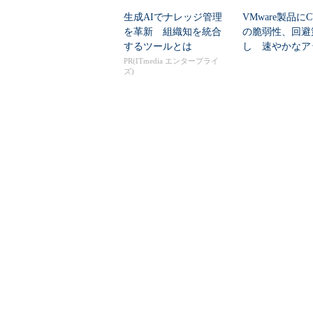
生成AIでナレッジ管理
VMware製品にCV
を革新 組織知を統合
の脆弱性、回避
するツールとは
し 速やかなア
ートを推...
PR(ITmedia エンタープライ
ズ)