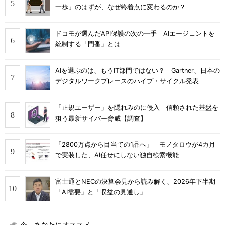
一歩」のはずが、なぜ終着点に変わるのか？
ドコモが選んだAPI保護の次の一手 AIエージェントを
統制する「門番」とは
AIを選ぶのは、もうIT部門ではない？ Gartner、日本の
デジタルワークプレースのハイプ・サイクル発表
「正規ユーザー」を隠れみのに侵入 信頼された基盤を
狙う最新サイバー脅威【調査】
「2800万点から目当ての1品へ」 モノタロウが4カ月
で実装した、AI任せにしない独自検索機能
富士通とNECの決算会見から読み解く、2026年下半期
「AI需要」と「収益の見通し」
今、あなたにオススメ