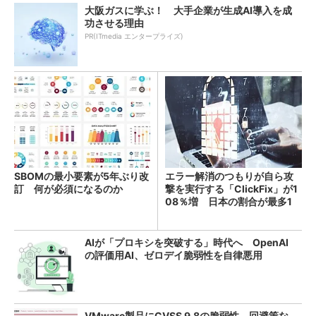
大阪ガスに学ぶ！ 大手企業が生成AI導入を成
功させる理由
PR(ITmedia エンタープライズ)
SBOMの最小要素が5年ぶり改
エラー解消のつもりが自ら攻
訂 何が必須になるのか
撃を実行する「ClickFix」が1
08％増 日本の割合が最多1
4％
AIが「プロキシを突破する」時代へ OpenAI
の評価用AI、ゼロデイ脆弱性を自律悪用
VMware製品にCVSS 9.8の脆弱性、回避策な