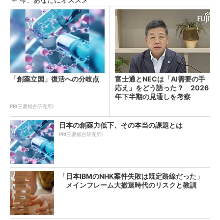
「創薬立国」復活への分岐点
富士通とNECは「AI需要の手
応え」をどう語った？ 2026
年下半期の見通しを考察
PR(三菱総合研究所)
日本の創薬力低下、その本当の課題とは
PR(三菱総合研究所)
「日本IBMのNHK案件失敗は既定路線だった」
メインフレーム大撤退時代のリスクと教訓