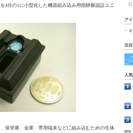
に
を4分の1に小型化した機器組み込み用指静脈認証ユニ
アイ
キ
注目
人気
、保管庫、金庫、専用端末などに組み込むための生体