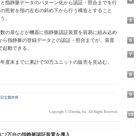
部と指静脈データのパターン化から認証・照合までを行
線の照射を指の左右の斜め下から行う構造とすること
いう。
数の扉などが機器に指静脈認証装置を容易に組み込め
から指静脈の登録データとの認証・照合までが、装置
で起動できる。
0年度末までに累計で50万ユニットの販売を見込む。
日立製作所
Copyright © ITmedia, Inc. All Rights Reserved.
などに2万台の指静脈認証装置を導入