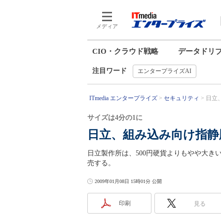
メディア
CIO・クラウド戦略
データドリ
注目ワード
エンタープライズAI
ITmedia エンタープライズ
セキュリティ
日立
サイズは4分の1に
日立、組み込み向け指静
日立製作所は、500円硬貨よりもやや大
売する。
2009年01月08日 15時01分 公開
印刷
見る