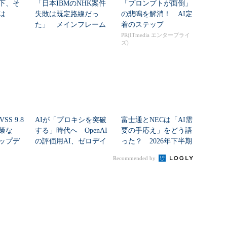
下、そ
「日本IBMのNHK案件
「プロンプトが面倒」
は
失敗は既定路線だっ
の悲鳴を解消！ AI定
た」 メインフレーム
着のステップ
大撤退時代のリスク...
PR(ITmedia エンタープライ
ズ)
SS 9.8
AIが「プロキシを突破
富士通とNECは「AI需
策な
する」時代へ OpenAI
要の手応え」をどう語
ップデ
の評価用AI、ゼロデイ
った？ 2026年下半期
脆弱性を自...
の見通しを考...
Recommended by