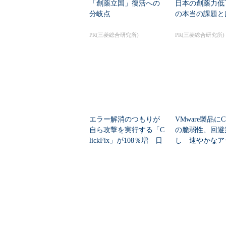
「創薬立国」復活への
日本の創薬力低
分岐点
の本当の課題と
PR(三菱総合研究所)
PR(三菱総合研究所)
エラー解消のつもりが
VMware製品にCV
自ら攻撃を実行する「C
の脆弱性、回避
lickFix」が108％増 日
し 速やかなア
本の割...
ートを推...