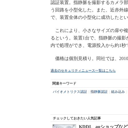
認証装置。指静脈を撮影するカメラ
う回路を小型化した。また、近赤外
で、装置全体の小型化に成功したと
これにより、小さなサイズの扉や複
るという。装置1台で、指静脈の撮影
内で処理ができ、電源投入から約1秒
価格は個別見積り。同社では、201
過去のセキュリティニュース一覧はこちら
関連キーワード
バイオメトリクス認証
|
指静脈認証
|
組み込み
|
チェックしておきたい人気記事
KDDI、auショップ