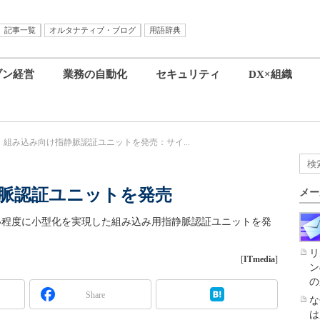
記事一覧
オルタナティブ・ブログ
用語辞典
ブン経営
業務の自動化
セキュリティ
DX×組織
、組み込み向け指静脈認証ユニットを発売：サイ...
脈認証ユニットを発売
メー
きい程度に小型化を実現した組み込み用指静脈認証ユニットを発
リ
[
ITmedia
]
ン
の
Share
な
は