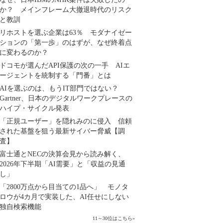
か？ メインフレーム大撤退時代のリスク
と教訓
リホストを選ぶ企業は63％ モダナイゼー
ションの「第一歩」のはずが、なぜ終着点
に変わるのか？
ドコモが選んだAPI保護の次の一手 AIエ
ージェントを統制する「門番」とは
AIを選ぶのは、もうIT部門ではない？
Gartner、日本のデジタルワークプレースの
ハイプ・サイクル発表
「正規ユーザー」を隠れみのに侵入 信頼
された基盤を狙う最新サイバー脅威【調
査】
富士通とNECの決算会見から読み解く、
2026年下半期「AI需要」と「収益の見通
し」
「2800万点から目当ての1品へ」 モノタ
ロウが4カ月で実装した、AI任せにしない
独自検索機能
11～30位はこちら
»