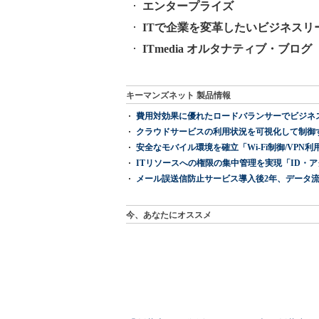
エンタープライズ
ITで企業を変革したいビジネスリ
ITmedia オルタナティブ・ブログ
キーマンズネット 製品情報
費用対効果に優れたロードバランサーでビジネ
クラウドサービスの利用状況を可視化して制御する「次
安全なモバイル環境を確立「Wi-Fi制御/VPN利用の強制
ITリソースへの権限の集中管理を実現「ID・アクセス管理 『I
メール誤送信防止サービス導入後2年、データ流
今、あなたにオススメ