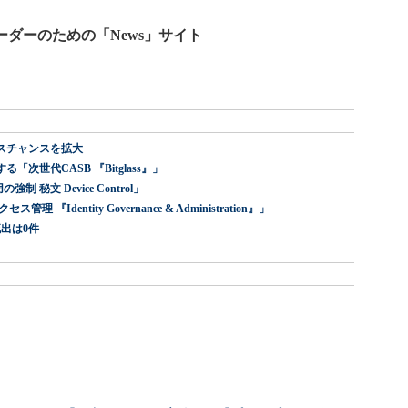
ーダーのための「News」サイト
スチャンスを拡大
世代CASB 『Bitglass』」
 秘文 Device Control」
dentity Governance & Administration』」
出は0件