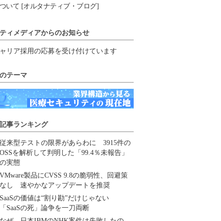
ついて [オルタナティブ・ブログ]
ティメディアからのお知らせ
ャリア採用の応募を受け付けています
のテーマ
記事ランキング
従来型テストの限界があらわに 3915件の
OSSを解析して判明した「99.4％未報告」
の実態
VMware製品にCVSS 9.8の脆弱性、回避策
なし 速やかなアップデートを推奨
SaaSの価値は“割り勘”だけじゃない
「SaaSの死」論争を一刀両断
なぜ、日本IBMのNHK案件は失敗したの