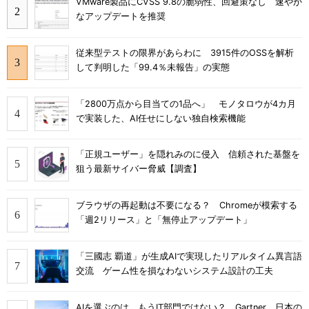
VMware製品にCVSS 9.8の脆弱性、回避策なし 速やか
なアップデートを推奨
従来型テストの限界があらわに 3915件のOSSを解析
して判明した「99.4％未報告」の実態
「2800万点から目当ての1品へ」 モノタロウが4カ月
で実装した、AI任せにしない独自検索機能
「正規ユーザー」を隠れみのに侵入 信頼された基盤を
狙う最新サイバー脅威【調査】
ブラウザの再起動は不要になる？ Chromeが模索する
「週2リリース」と「無停止アップデート」
「三國志 覇道」が生成AIで実現したリアルタイム異言語
交流 ゲーム性を損なわないシステム設計の工夫
AIを選ぶのは、もうIT部門ではない？ Gartner、日本の