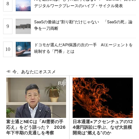
デジタルワークプレースのハイプ・サイクル発表
SaaSの価値は“割り勘”だけじゃない 「SaaSの死」論
争を一刀両断
ドコモが選んだAPI保護の次の一手 AIエージェントを
統制する「門番」とは
今、あなたにオススメ
富士通とNECは「AI需要の手
日本通運×アクセンチュアの12
応え」をどう語った？ 2026
4億円訴訟に学ぶ、なぜ大規模
年下半期の見通しを考察
開発は“燃える”のか