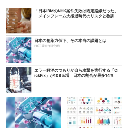
「日本IBMのNHK案件失敗は既定路線だった」
メインフレーム大撤退時代のリスクと教訓
日本の創薬力低下、その本当の課題とは
PR(三菱総合研究所)
エラー解消のつもりが自ら攻撃を実行する「Cl
ickFix」が108％増 日本の割合が最多14％