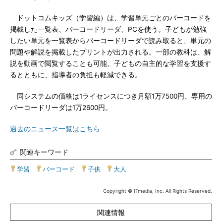
ドットコムキッズ（学習編）は、学習単元ごとのバーコードを
掲載した一覧表、バーコードリーダ、PCを使う。子どもが勉強
したい単元を一覧表からバーコードリーダで読み取ると、単元の
問題や解説を掲載したプリントが出力される。一部の教科は、解
説を動画で閲覧することも可能。子どもの自主的な学習を支援す
るとともに、指導者の負担も軽減できる。
同システムの価格は1ライセンスにつき月額1万7500円、専用の
バーコードリーダは1万2600円。
過去のニュース一覧はこちら
関連キーワード
学習
|
バーコード
|
子供
|
大人
Copyright © ITmedia, Inc. All Rights Reserved.
関連情報