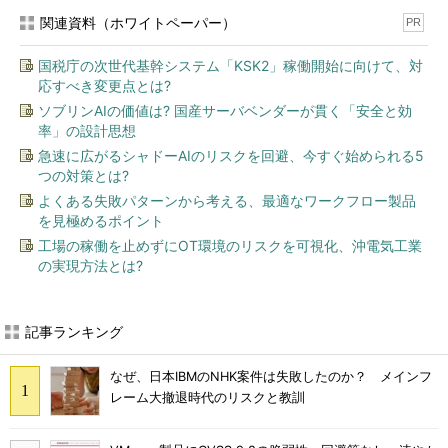
関連資料（ホワイトペーパー）
PR
国税庁の次世代基幹システム「KSK2」稼働開始に向けて、対
応すべき変更点とは?
ソブリンAIの価値は? 国産サーバベンダーが貫く「安全と効
率」の設計思想
急速に広がるシャドーAIのリスクを回避、今すぐ始められる5
つの対策とは?
よくある失敗パターンから考える、最適なワークフロー製品
を見極めるポイント
工場の稼働を止めずにOT環境のリスクを可視化、沖電気工業
の実現方法とは?
記事ランキング
なぜ、日本IBMのNHK案件は失敗したのか？ メインフ
レーム大撤退時代のリスクと教訓