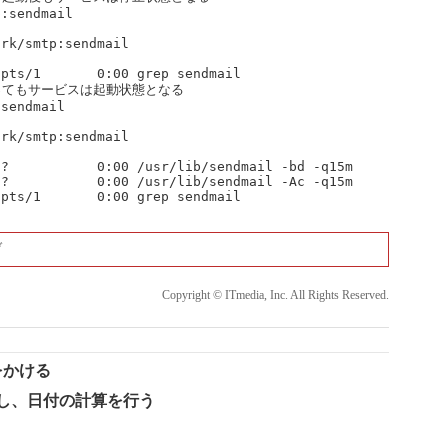
:sendmail

rk/smtp:sendmail

pts/1       0:00 grep sendmail

てもサービスは起動状態となる

sendmail

rk/smtp:sendmail

?           0:00 /usr/lib/sendmail -bd -q15m

?           0:00 /usr/lib/sendmail -Ac -q15m

ぞ
Copyright © ITmedia, Inc. All Rights Reserved.
限をかける
を利用し、日付の計算を行う