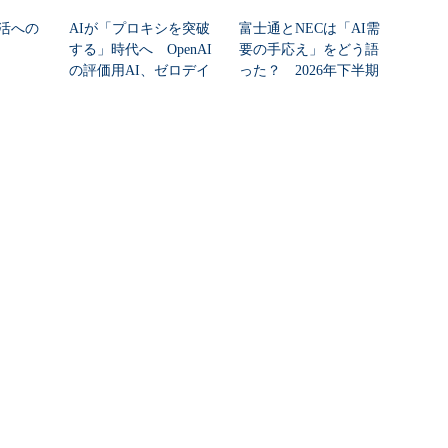
活への
AIが「プロキシを突破
富士通とNECは「AI需
する」時代へ OpenAI
要の手応え」をどう語
の評価用AI、ゼロデイ
った？ 2026年下半期
脆弱性を自...
の見通しを考...
素が5年
VMware製品にCVSS 9.8
生成AIでナレッジ管理
必須に
の脆弱性、回避策な
を革新 組織知を統合
し 速やかなアップデ
するツールとは
ートを推...
PR(ITmedia エンタープライ
ズ)
Recommended by