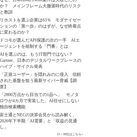
か？ メインフレーム大撤退時代のリスク
と教訓
リホストを選ぶ企業は63％ モダナイゼー
ションの「第一歩」のはずが、なぜ終着点
に変わるのか？
ドコモが選んだAPI保護の次の一手 AIエ
ージェントを統制する「門番」とは
AIを選ぶのは、もうIT部門ではない？
Gartner、日本のデジタルワークプレースの
ハイプ・サイクル発表
「正規ユーザー」を隠れみのに侵入 信頼
された基盤を狙う最新サイバー脅威【調
査】
「2800万点から目当ての1品へ」 モノタ
ロウが4カ月で実装した、AI任せにしない
独自検索機能
富士通とNECの決算会見から読み解く、
2026年下半期「AI需要」と「収益の見通
し」
11～30位はこちら
»