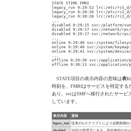
STATE STIME FMRI

legacy_run 9:29:52 lrc:/etc/rcS_d/
legacy_run 9:30:26 lrc:/etc/rc2_d/
legacy_run 9:30:26 lrc:/etc/rc2_d/
...

disabled 9:29:15 svc:/platform/sun
disabled 9:29:17 svc:/network/rpc/
disabled 9:29:17 svc:/network/rpc/
...

online 9:29:40 svc:/system/filesys
online 9:29:40 svc:/system/keymap:
online 9:29:41 svc:/system/device/
...

offline 9:29:38 svc:/application/p
STATE項目の表示内容の意味は
表1
時刻を、FMRIはサービスを特定するた
あり、svcはSMFへ移行されたサービ
しています。
表示内容
意味
legacy_run
従来のrcスクリプトにより起動制御が
disabled
SMFの管理下にある、現在無効のサ