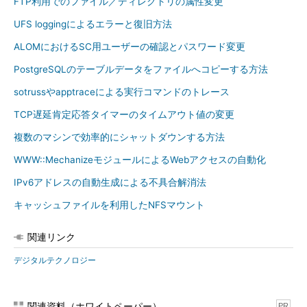
FTP利用でのファイル／ディレクトリの属性変更
UFS loggingによるエラーと復旧方法
ALOMにおけるSC用ユーザーの確認とパスワード変更
PostgreSQLのテーブルデータをファイルへコピーする方法
sotrussやapptraceによる実行コマンドのトレース
TCP遅延肯定応答タイマーのタイムアウト値の変更
複数のマシンで効率的にシャットダウンする方法
WWW::MechanizeモジュールによるWebアクセスの自動化
IPv6アドレスの自動生成による不具合解消法
キャッシュファイルを利用したNFSマウント
関連リンク
デジタルテクノロジー
関連資料（ホワイトペーパー）
PR