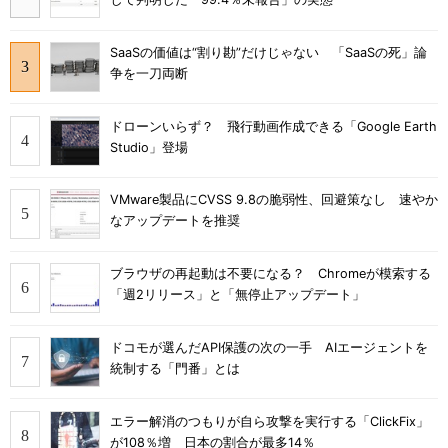
SaaSの価値は“割り勘”だけじゃない 「SaaSの死」論
争を一刀両断
ドローンいらず？ 飛行動画作成できる「Google Earth
Studio」登場
VMware製品にCVSS 9.8の脆弱性、回避策なし 速やか
なアップデートを推奨
ブラウザの再起動は不要になる？ Chromeが模索する
「週2リリース」と「無停止アップデート」
ドコモが選んだAPI保護の次の一手 AIエージェントを
統制する「門番」とは
エラー解消のつもりが自ら攻撃を実行する「ClickFix」
が108％増 日本の割合が最多14％