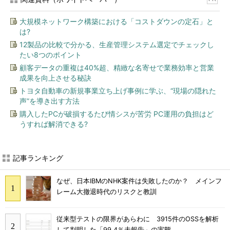
大規模ネットワーク構築における「コストダウンの定石」と
は?
12製品の比較で分かる、生産管理システム選定でチェックし
たい8つのポイント
顧客データの重複は40%超、精緻な名寄せで業務効率と営業
成果を向上させる秘訣
トヨタ自動車の新規事業立ち上げ事例に学ぶ、“現場の隠れた
声”を導き出す方法
購入したPCが破損するたび情シスが苦労 PC運用の負担はど
うすれば解消できる?
記事ランキング
なぜ、日本IBMのNHK案件は失敗したのか？ メインフ
レーム大撤退時代のリスクと教訓
従来型テストの限界があらわに 3915件のOSSを解析
して判明した「99.4％未報告」の実態