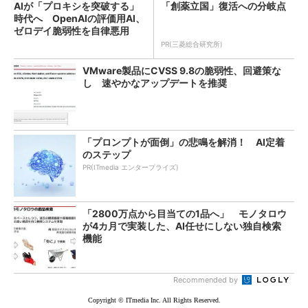
AIが「プロキシを突破する」
「創薬立国」復活への分岐点
時代へ OpenAIの評価用AI、
ゼロデイ脆弱性を自律悪用
PR(三菱総合研究所)
VMware製品にCVSS 9.8の脆弱性、回避策な
し 速やかなアップデートを推奨
「プロンプトが面倒」の悲鳴を解消！ AI定着
のステップ
PR(ITmedia エンタープライズ)
「2800万点から目当ての1品へ」 モノタロウ
が4カ月で実装した、AI任せにしない独自検索
機能
Recommended by
Copyright © ITmedia Inc. All Rights Reserved.