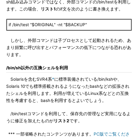
sh組み込みコマンドではなく、外部コマンドの/bin/testを利用し
ます。この場合、
リスト1
のif文を次のように書き換えます。
if /bin/test "$ORIGINAL" -nt "$BACKUP"
しかし、外部コマンドは子プロセスとして起動されるため、あ
まり頻繁に呼び出すとパフォーマンスの低下につながる恐れがあ
ります。
/bin/sh以外の互換シェルを利用
Solarisを含むSVR4系
*
に標準装備されている/bin/kshや、
Solaris 10でも標準搭載されるようになったbashなどの拡張され
たシェルを利用します。利用が増えているLinux系などとの互換
性を考慮すると、bashを利用するとよいでしょう。
/bin/testコマンドを利用して、保存先の管理など実用になるよ
うに修正を加えたものが
リスト2
です。
*** 一部省略されたコンテンツがあります。
PC版でご覧くださ