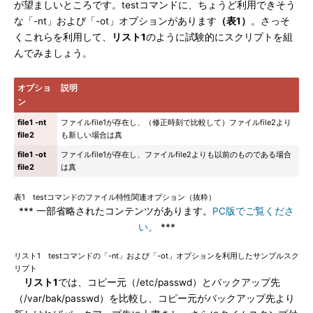
が望ましいところです。testコマンドに、ちょうど利用できそう
な「-nt」および「-ot」オプションがあります
（表1）
。さっそ
くこれらを利用して、
リスト1
のように試験的にスクリプトを組
んでみましょう。
オプショ
説明
ン
file1 -nt
ファイルfile1が存在し、（修正時刻で比較して）ファイルfile2より
file2
も新しい場合は真
file1 -ot
ファイルfile1が存在し、ファイルfile2よりも以前のものである場合
file2
は真
表1 testコマンドのファイル特性関連オプション（抜粋）
*** 一部省略されたコンテンツがあります。
PC版でご覧くださ
い。
***
リスト1 testコマンドの「-nt」および「-ot」オプションを利用したサンプルスク
リプト
リスト1
では、コピー元（/etc/passwd）とバックアップ先
（/var/bak/passwd）を比較し、コピー元がバックアップ先より