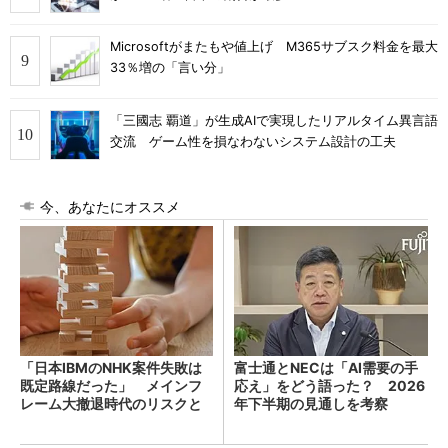
Microsoftがまたもや値上げ M365サブスク料金を最大
33％増の「言い分」
「三國志 覇道」が生成AIで実現したリアルタイム異言語
交流 ゲーム性を損なわないシステム設計の工夫
今、あなたにオススメ
「日本IBMのNHK案件失敗は
富士通とNECは「AI需要の手
既定路線だった」 メインフ
応え」をどう語った？ 2026
レーム大撤退時代のリスクと
年下半期の見通しを考察
教訓