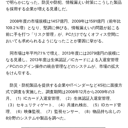
で明らかになった。防災や防犯、情報漏えい対策にこうした製品
を採用する企業が増える見通しだ。
2008年度の市場規模は1457億円、2009年は1591億円（前年比
109.2％増）となり、堅調に伸びる。情報漏えいの問題が起こる
前に手を打つ「リスク管理」が、PCだけでなくオフィス空間に
おいても求められるようになったことが要因に挙がる。
同市場は年平均7.1％で増え、2013年度には2079億円の規模に
なる見通し。2013年度は生体認証／ICカードによる入退室管理
／PCのログイン操作の統合管理などのシステムが、市場の拡大
をけん引する。
防災・防犯製品を提供する企業やITベンダーなど45社に面接方
式で調査を実施した。調査期間は2008年12月から2009年の3
月。（1）ICカード入退室管理、（2）生体認証入退室管理、
（3）セキュリティゲート、（4）共連れ検出、（5）IDカード管
理、（6）映像監視、（7）監視センサー、（8）物品持ち出しの
8分野のシステムや製品を調べた。