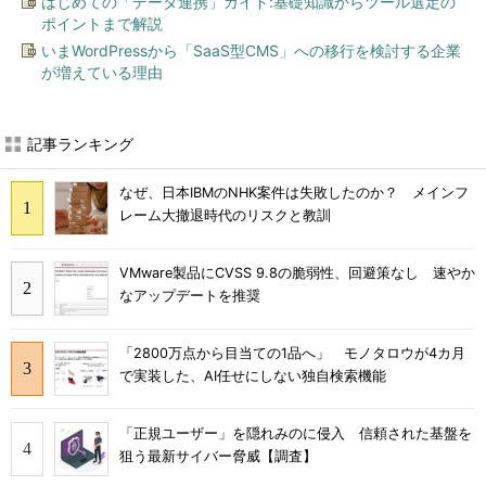
はじめての「データ連携」ガイド:基礎知識からツール選定の
ポイントまで解説
いまWordPressから「SaaS型CMS」への移行を検討する企業
が増えている理由
記事ランキング
なぜ、日本IBMのNHK案件は失敗したのか？ メインフ
レーム大撤退時代のリスクと教訓
VMware製品にCVSS 9.8の脆弱性、回避策なし 速やか
なアップデートを推奨
「2800万点から目当ての1品へ」 モノタロウが4カ月
で実装した、AI任せにしない独自検索機能
「正規ユーザー」を隠れみのに侵入 信頼された基盤を
狙う最新サイバー脅威【調査】