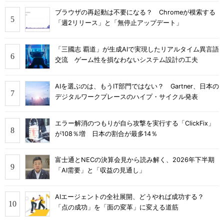
ブラウザの再起動は不要になる？ Chromeが模索する
「週2リリース」と「無停止アップデート」
「三國志 覇道」が生成AIで実現したリアルタイム異言語
交流 ゲーム性を損なわないシステム設計の工夫
AIを選ぶのは、もうIT部門ではない？ Gartner、日本の
デジタルワークプレースのハイプ・サイクル発表
エラー解消のつもりが自ら攻撃を実行する「ClickFix」
が108％増 日本の割合が最多14％
富士通とNECの決算会見から読み解く、2026年下半期
「AI需要」と「収益の見通し」
AIエージェントの全社展開、どうやれば成功する？
「点の成功」を「面の変革」に変える道筋