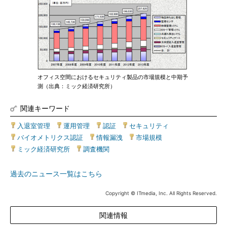
オフィス空間におけるセキュリティ製品の市場規模と中期予
測（出典：ミック経済研究所）
関連キーワード
入退室管理
|
運用管理
|
認証
|
セキュリティ
|
バイオメトリクス認証
|
情報漏洩
|
市場規模
|
ミック経済研究所
|
調査機関
過去のニュース一覧はこちら
Copyright © ITmedia, Inc. All Rights Reserved.
関連情報