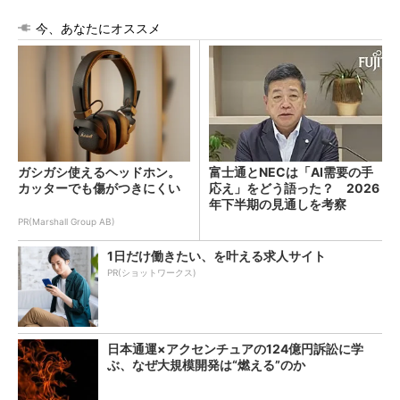
今、あなたにオススメ
ガシガシ使えるヘッドホン。
富士通とNECは「AI需要の手
カッターでも傷がつきにくい
応え」をどう語った？ 2026
年下半期の見通しを考察
PR(Marshall Group AB)
1日だけ働きたい、を叶える求人サイト
PR(ショットワークス)
日本通運×アクセンチュアの124億円訴訟に学
ぶ、なぜ大規模開発は“燃える”のか