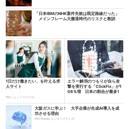
「日本IBMのNHK案件失敗は既定路線だった」
メインフレーム大撤退時代のリスクと教訓
1日だけ働きたい、を叶える求
エラー解消のつもりが自ら攻
人サイト
撃を実行する「ClickFix」が1
08％増 日本の割合が最多1
4％
PR(ショットワークス)
大阪ガスに学ぶ！ 大手企業が生成AI導入を成
功させる理由
PR(ITmedia エンタープライズ)