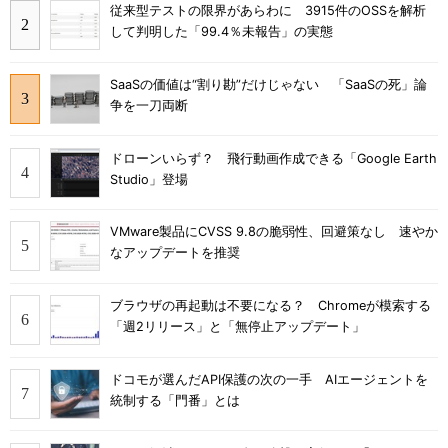
従来型テストの限界があらわに 3915件のOSSを解析
して判明した「99.4％未報告」の実態
SaaSの価値は“割り勘”だけじゃない 「SaaSの死」論
争を一刀両断
ドローンいらず？ 飛行動画作成できる「Google Earth
Studio」登場
VMware製品にCVSS 9.8の脆弱性、回避策なし 速やか
なアップデートを推奨
ブラウザの再起動は不要になる？ Chromeが模索する
「週2リリース」と「無停止アップデート」
ドコモが選んだAPI保護の次の一手 AIエージェントを
統制する「門番」とは