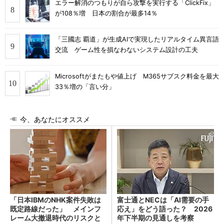
エラー解消のつもりが自ら攻撃を実行する「ClickFix」
が108％増 日本の割合が最多14％
「三國志 覇道」が生成AIで実現したリアルタイム異言語
交流 ゲーム性を損なわないシステム設計の工夫
Microsoftがまたもや値上げ M365サブスク料金を最大
33％増の「言い分」
今、あなたにオススメ
「日本IBMのNHK案件失敗は
富士通とNECは「AI需要の手
既定路線だった」 メインフ
応え」をどう語った？ 2026
レーム大撤退時代のリスクと
年下半期の見通しを考察