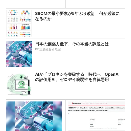
教訓
SBOMの最小要素が5年ぶり改訂 何が必須に
なるのか
日本の創薬力低下、その本当の課題とは
PR(三菱総合研究所)
AIが「プロキシを突破する」時代へ OpenAI
の評価用AI、ゼロデイ脆弱性を自律悪用