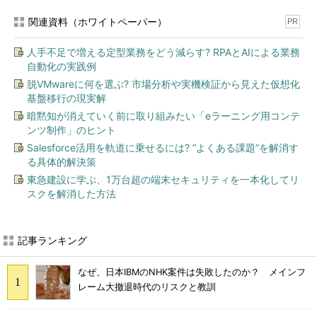
関連資料（ホワイトペーパー）
PR
人手不足で増える定型業務をどう減らす? RPAとAIによる業務
自動化の実践例
脱VMwareに何を選ぶ? 市場分析や実機検証から見えた仮想化
基盤移行の現実解
暗黙知が消えていく前に取り組みたい「eラーニング用コンテ
ンツ制作」のヒント
Salesforce活用を軌道に乗せるには? “よくある課題”を解消す
る具体的解決策
東急建設に学ぶ、1万台超の端末セキュリティを一本化してリ
スクを解消した方法
記事ランキング
なぜ、日本IBMのNHK案件は失敗したのか？ メインフ
レーム大撤退時代のリスクと教訓