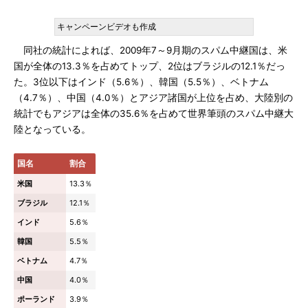
キャンペーンビデオも作成
同社の統計によれば、2009年7～9月期のスパム中継国は、米
国が全体の13.3％を占めてトップ、2位はブラジルの12.1％だっ
た。3位以下はインド（5.6％）、韓国（5.5％）、ベトナム
（4.7％）、中国（4.0％）とアジア諸国が上位を占め、大陸別の
統計でもアジアは全体の35.6％を占めて世界筆頭のスパム中継大
陸となっている。
国名
割合
米国
13.3％
ブラジル
12.1％
インド
5.6％
韓国
5.5％
ベトナム
4.7％
中国
4.0％
ポーランド
3.9％