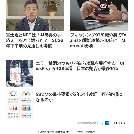
富士通とNECは「AI需要の手
フィッシング92％減の裏でTe
応え」をどう語った？ 2026
amsの通話攻撃が10倍に Mi
年下半期の見通しを考察
crosoft分析
エラー解消のつもりが自ら攻撃を実行する「Cl
ickFix」が108％増 日本の割合が最多14％
SBOMの最小要素が5年ぶり改訂 何が必須に
なるのか
Recommended by
Copyright © ITmedia Inc. All Rights Reserved.