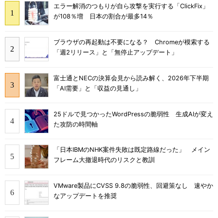
エラー解消のつもりが自ら攻撃を実行する「ClickFix」
が108％増 日本の割合が最多14％
ブラウザの再起動は不要になる？ Chromeが模索する
「週2リリース」と「無停止アップデート」
富士通とNECの決算会見から読み解く、2026年下半期
「AI需要」と「収益の見通し」
25ドルで見つかったWordPressの脆弱性 生成AIが変え
た攻防の時間軸
「日本IBMのNHK案件失敗は既定路線だった」 メイン
フレーム大撤退時代のリスクと教訓
VMware製品にCVSS 9.8の脆弱性、回避策なし 速やか
なアップデートを推奨