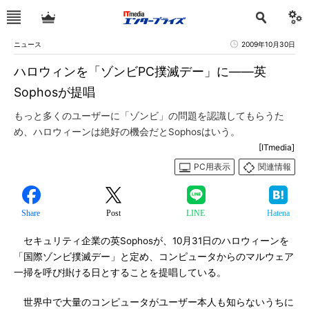
ニュース
2009年10月30日
ハロウィンを「ゾンビPC撲滅デー」に――英
Sophosが提唱
もっと多くのユーザーに「ゾンビ」の問題を認識してもらうた
め、ハロウィーンは絶好の機会だとSophosはいう。
[ITmedia]
PC用表示
関連情報
Share
Post
LINE
Hatena
セキュリティ企業の英Sophosが、10月31日のハロウィーンを
「国際ゾンビ撲滅デー」と定め、コンピュータからのマルウェア
一掃を呼び掛ける日とすることを提唱している。
世界中で大量のコンピュータがユーザー本人も知らないうちに