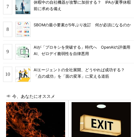
休暇中の自社機器が攻撃に加担する？ IPAが夏季休暇
前に求める備え
SBOMの最小要素が5年ぶり改訂 何が必須になるのか
AIが「プロキシを突破する」時代へ OpenAIの評価用
AI、ゼロデイ脆弱性を自律悪用
AIエージェントの全社展開、どうやれば成功する？
「点の成功」を「面の変革」に変える道筋
今、あなたにオススメ