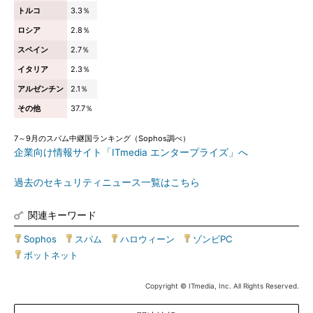
トルコ
3.3％
ロシア
2.8％
スペイン
2.7％
イタリア
2.3％
アルゼンチン
2.1％
その他
37.7％
7～9月のスパム中継国ランキング（Sophos調べ）
企業向け情報サイト「ITmedia エンタープライズ」へ
過去のセキュリティニュース一覧はこちら
関連キーワード
Sophos
|
スパム
|
ハロウィーン
|
ゾンビPC
|
ボットネット
Copyright © ITmedia, Inc. All Rights Reserved.