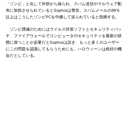
「ゾンビ」と化して外部から操られ、スパム送信やマルウェア配
布に加担させられているとSophosは警告。スパムメールの99％
以上はこうしたゾンビPCを中継して送られていると指摘する。
ゾンビ撲滅のためにはウイルス対策ソフトとセキュリティパッ
チ、ファイアウォールでコンピュータのセキュリティを最新の状
態に保つことが必要だとSophosは説き、もっと多くのユーザー
にこの問題を認識してもらうためにも、ハロウィーンは絶好の機
会だとしている。