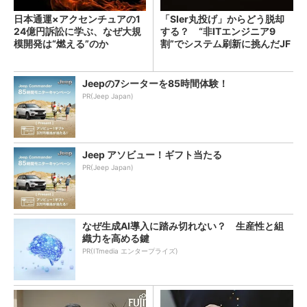
日本通運×アクセンチュアの1
「SIer丸投げ」からどう脱却
24億円訴訟に学ぶ、なぜ大規
する？ “非ITエンジニア9
模開発は“燃える”のか
割”でシステム刷新に挑んだJF
Eスチールに学ぶ
Jeepの7シーターを85時間体験！
PR(Jeep Japan)
Jeep アソビュー！ギフト当たる
PR(Jeep Japan)
なぜ生成AI導入に踏み切れない？ 生産性と組
織力を高める鍵
PR(ITmedia エンタープライズ)