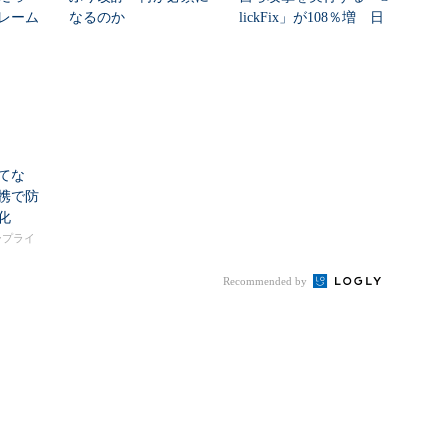
レーム
なるのか
lickFix」が108％増 日
ク...
本の割...
てな
携で防
化
タープライ
Recommended by