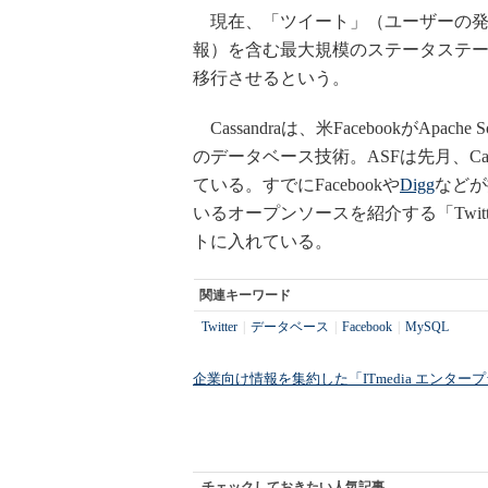
現在、「ツイート」（ユーザーの発
報）を含む最大規模のステータステーブ
移行させるという。
Cassandraは、米FacebookがApach
のデータベース技術。ASFは先月、Ca
ている。すでにFacebookや
Digg
などが
いるオープンソースを紹介する「Twitter L
トに入れている。
関連キーワード
Twitter
|
データベース
|
Facebook
|
MySQL
企業向け情報を集約した「ITmedia エンタ
チェックしておきたい人気記事