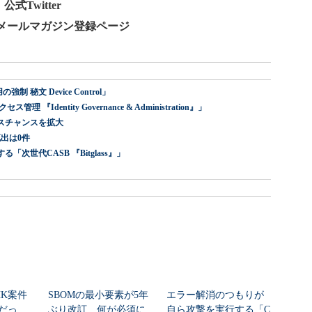
式Twitter
部 メールマガジン登録ページ
 秘文 Device Control」
dentity Governance & Administration』」
スチャンスを拡大
出は0件
世代CASB 『Bitglass』」
HK案件
SBOMの最小要素が5年
エラー解消のつもりが
だっ
ぶり改訂 何が必須に
自ら攻撃を実行する「C