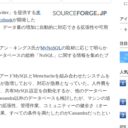
に
ter」を提供する
米
アイ
cebook
が開発した
。データ量の増加に自動的に対応できる拡張性や可用
キ
注目
イアン・キングス氏が
MyNoSQL
の取材に応じて明らか
データベースの総称「NoSQL」に関する情報を集めたブ
人気
アードMySQLとMemchacheを組み合わせたシステムを
スが急増しており、対応が急務となっていた。人件費を
、共有MySQL設定を自動化するか、他のデータベー
ssandra以外のデータベースも検討したが、マシンの追
みの拡張性、管理作業、コミュニティーの健全さ（オー
、すべての条件を満たしたのがCassandraだったとい