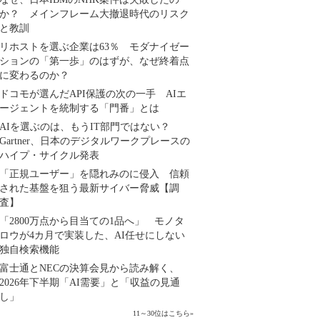
か？ メインフレーム大撤退時代のリスク
と教訓
リホストを選ぶ企業は63％ モダナイゼー
ションの「第一歩」のはずが、なぜ終着点
に変わるのか？
ドコモが選んだAPI保護の次の一手 AIエ
ージェントを統制する「門番」とは
AIを選ぶのは、もうIT部門ではない？
Gartner、日本のデジタルワークプレースの
ハイプ・サイクル発表
「正規ユーザー」を隠れみのに侵入 信頼
された基盤を狙う最新サイバー脅威【調
査】
「2800万点から目当ての1品へ」 モノタ
ロウが4カ月で実装した、AI任せにしない
独自検索機能
富士通とNECの決算会見から読み解く、
2026年下半期「AI需要」と「収益の見通
し」
11～30位はこちら
»