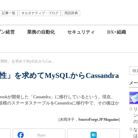
記事一覧
オルタナティブ・ブログ
用語辞典
ブン経営
業務の自動化
セキュリティ
DX×組織
可用性」を求めてMySQLからCas...
性」を求めてMySQLからCassandra
メー
cebookが開発した「Cassandra」に移行しているという。現在、
のステータステーブルをCassandraに移行中で、その後ほか
リ
ン
[末岡洋子，
SourceForge.JP Magazine
]
の
な
Share
は