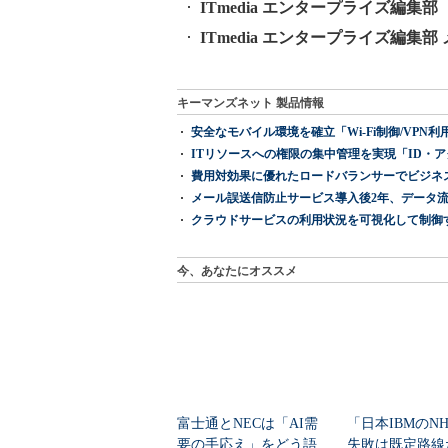
ITmedia エンタープライズ編集部 公
ITmedia エンタープライズ編集
キーマンズネット 製品情報
安全なモバイル環境を確立「Wi-Fi制御/VPN利用の強制
ITリソースへの権限の集中管理を実現「ID・アクセス管理 『I
費用対効果に優れたロードバランサーでビジネ
メール誤送信防止サービス導入後2年、データ流
クラウドサービスの利用状況を可視化して制御する「次
今、あなたにオススメ
富士通とNECは「AI需
「日本IBMのN
要の手応え」をどう語
失敗は既定路線