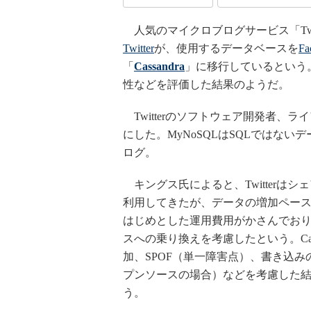
人気のマイクロブログサービス「Twit
Twitter
が、使用するデータベースを
Fa
「
Cassandra
」に移行しているという
性などを評価した結果のようだ。
Twitterのソフトウェア開発者、ラ
にした。MyNoSQLはSQLではない
ログ。
キングス氏によると、Twitterはシェ
利用してきたが、データの増加ペー
はじめとした運用費用がかさんでおり
スへの乗り換えを考慮したという。Ca
加、SPOF（単一障害点）、書き込
プンソースの場合）などを考慮した結果
う。