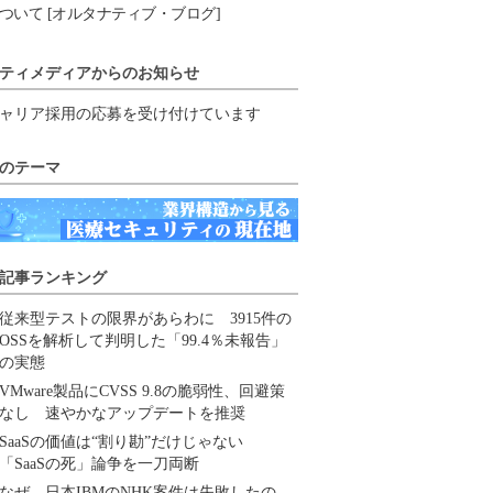
ついて [オルタナティブ・ブログ]
ティメディアからのお知らせ
ャリア採用の応募を受け付けています
のテーマ
記事ランキング
従来型テストの限界があらわに 3915件の
OSSを解析して判明した「99.4％未報告」
の実態
VMware製品にCVSS 9.8の脆弱性、回避策
なし 速やかなアップデートを推奨
SaaSの価値は“割り勘”だけじゃない
「SaaSの死」論争を一刀両断
なぜ、日本IBMのNHK案件は失敗したの