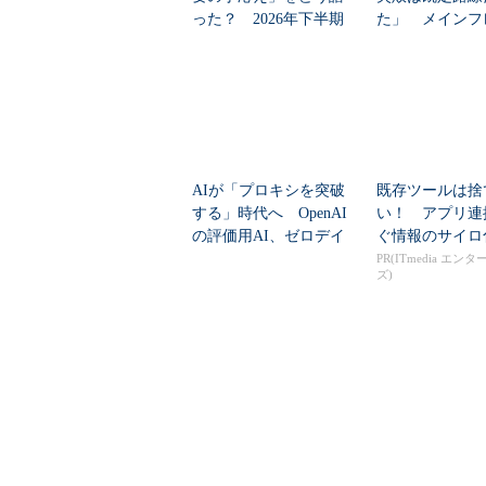
った？ 2026年下半期
た」 メインフ
の見通しを考...
大撤退時代のリス
AIが「プロキシを突破
既存ツールは捨
する」時代へ OpenAI
い！ アプリ連
の評価用AI、ゼロデイ
ぐ情報のサイロ
脆弱性を自...
PR(ITmedia エン
ズ)