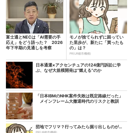
富士通とNECは「AI需要の手
モノが捨てられずに困ってい
応え」をどう語った？ 2026
た里歩が、新たに「買ったも
年下半期の見通しを考察
の」は？
PR(UR都市機構)
日本通運×アクセンチュアの124億円訴訟に学
ぶ、なぜ大規模開発は“燃える”のか
「日本IBMのNHK案件失敗は既定路線だった」
メインフレーム大撤退時代のリスクと教訓
団地でフリマ？行ってみたら掘り出しものが…
PR(UR都市機構)