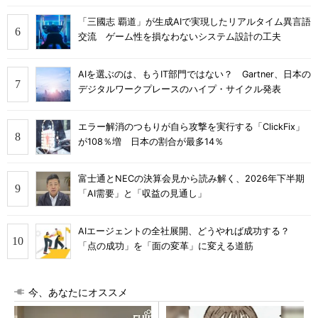
「三國志 覇道」が生成AIで実現したリアルタイム異言語
交流 ゲーム性を損なわないシステム設計の工夫
AIを選ぶのは、もうIT部門ではない？ Gartner、日本の
デジタルワークプレースのハイプ・サイクル発表
エラー解消のつもりが自ら攻撃を実行する「ClickFix」
が108％増 日本の割合が最多14％
富士通とNECの決算会見から読み解く、2026年下半期
「AI需要」と「収益の見通し」
AIエージェントの全社展開、どうやれば成功する？
「点の成功」を「面の変革」に変える道筋
今、あなたにオススメ