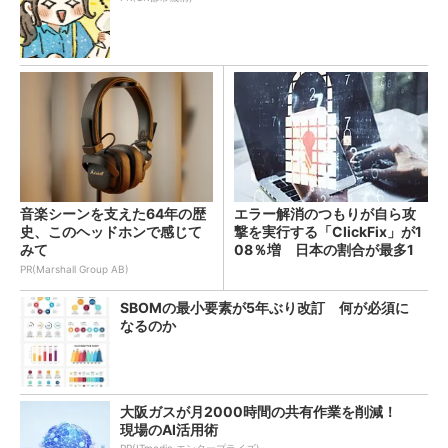
音楽シーンを支えた64年の歴
エラー解消のつもりが自ら攻
史、このヘッドホンで感じて
撃を実行する「ClickFix」が1
みて
08％増 日本の割合が最多1
4％
PR(Marshall Group AB)
SBOMの最小要素が5年ぶり改訂 何が必須に
なるのか
大阪ガスが月2000時間の共有作業を削減！
現場のAI活用術
PR(ITmedia エンタープライズ)