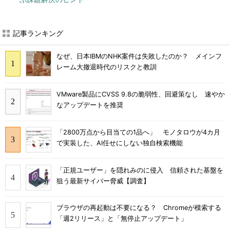
記事ランキング
なぜ、日本IBMのNHK案件は失敗したのか？ メインフ
レーム大撤退時代のリスクと教訓
VMware製品にCVSS 9.8の脆弱性、回避策なし 速やか
なアップデートを推奨
「2800万点から目当ての1品へ」 モノタロウが4カ月
で実装した、AI任せにしない独自検索機能
「正規ユーザー」を隠れみのに侵入 信頼された基盤を
狙う最新サイバー脅威【調査】
ブラウザの再起動は不要になる？ Chromeが模索する
「週2リリース」と「無停止アップデート」