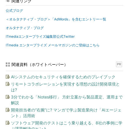
関連リンク
公式ブログ
＜オルタナティブ・ブログ＞「AdWords」を含むエントリー一覧
オルタナティブ・ブログ
ITmediaエンタープライズ編集部公式Twitter
ITmedia エンタープライズ メールマガジンのご登録はこちら
関連資料（ホワイトペーパー）
PR
AIシステムのセキュリティを確保するためのプレイブック
リモートコラボレーションを実現する理想の設計開発環境と
は?
3分でわかる「Notes移行」 方針立案から製品選定、運用まで
解説
開発担当者の“右腕”に? マンガで学ぶ製造業向け「AIエージェ
ント」活用術
ソフトウェア開発のテストはこう乗り越える、8社の事例に学
ぶ課題解決のヒント