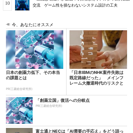
交流 ゲーム性を損なわないシステム設計の工夫
今、あなたにオススメ
日本の創薬力低下、その本当
「日本IBMのNHK案件失敗は
の課題とは
既定路線だった」 メインフ
レーム大撤退時代のリスクと
教訓
PR(三菱総合研究所)
「創薬立国」復活への分岐点
PR(三菱総合研究所)
富士通とNECは「AI需要の手応え」をどう語っ