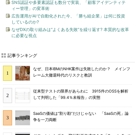
SNS認証や多要素認証も数分で実装、「顧客アイデンティテ
ィー管理」の変革術
広告運用がAIで自動化された今、「勝ち組企業」は何に投資
しているのか?
なぜDXの取り組みは“よくある失敗”を繰り返す? 本質的な改革
に必要な視点
記事ランキング
なぜ、日本IBMのNHK案件は失敗したのか？ メインフ
レーム大撤退時代のリスクと教訓
従来型テストの限界があらわに 3915件のOSSを解析
して判明した「99.4％未報告」の実態
SaaSの価値は“割り勘”だけじゃない 「SaaSの死」論
争を一刀両断