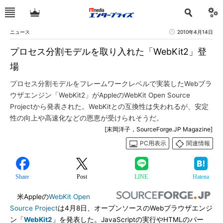
ニュース
2010年4月14日
プロセス分割モデルを取り入れた「WebKit2」登
場
プロセス分割モデルをフレームワークレベルで実装したWebブラ
ウザエンジン「WebKit2」がAppleのWebKit Open Source
Projectから発表された。WebKitとの互換性は失われるが、安定
性の向上や高速化などの恩恵が受けられそうだ。
[末岡洋子，SourceForge.JP Magazine]
PC用表示
関連情報
Share
Post
LINE
Hatena
米Appleの
WebKit Open
Source Project
は4月8日、オープンソースのWebブラウザエンジ
ン「
WebKit2
」を発表した。JavaScriptの実行やHTMLのパー