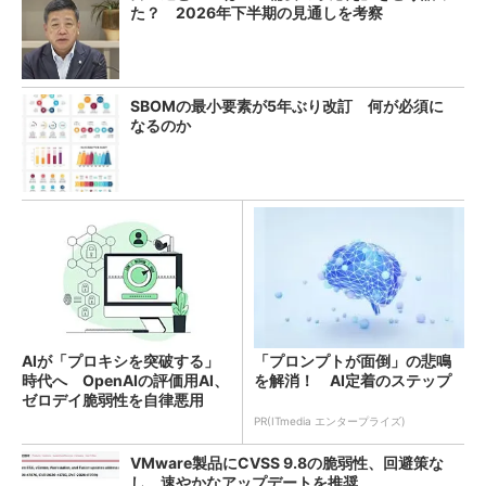
た？ 2026年下半期の見通しを考察
SBOMの最小要素が5年ぶり改訂 何が必須に
なるのか
AIが「プロキシを突破する」
「プロンプトが面倒」の悲鳴
時代へ OpenAIの評価用AI、
を解消！ AI定着のステップ
ゼロデイ脆弱性を自律悪用
PR(ITmedia エンタープライズ)
VMware製品にCVSS 9.8の脆弱性、回避策な
し 速やかなアップデートを推奨