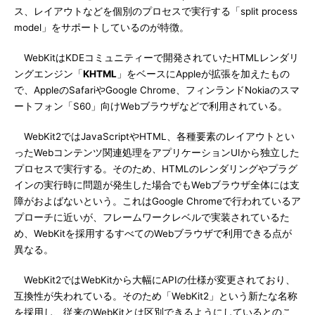
ス、レイアウトなどを個別のプロセスで実行する「split process
model」をサポートしているのが特徴。
WebKitはKDEコミュニティーで開発されていたHTMLレンダリ
ングエンジン「
KHTML
」をベースにAppleが拡張を加えたもの
で、AppleのSafariやGoogle Chrome、フィンランドNokiaのスマ
ートフォン「S60」向けWebブラウザなどで利用されている。
WebKit2ではJavaScriptやHTML、各種要素のレイアウトとい
ったWebコンテンツ関連処理をアプリケーションUIから独立した
プロセスで実行する。そのため、HTMLのレンダリングやプラグ
インの実行時に問題が発生した場合でもWebブラウザ全体には支
障がおよばないという。これはGoogle Chromeで行われているア
プローチに近いが、フレームワークレベルで実装されているた
め、WebKitを採用するすべてのWebブラウザで利用できる点が
異なる。
WebKit2ではWebKitから大幅にAPIの仕様が変更されており、
互換性が失われている。そのため「WebKit2」という新たな名称
を採用し、従来のWebKitとは区別できるようにしているとのこ