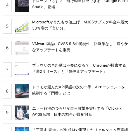
ドローンいらず？ 飛行動画作成できる「Google Earth
Studio」登場
Microsoftがまたもや値上げ M365サブスク料金を最大
33％増の「言い分」
VMware製品にCVSS 9.8の脆弱性、回避策なし 速やか
なアップデートを推奨
ブラウザの再起動は不要になる？ Chromeが模索する
「週2リリース」と「無停止アップデート」
ドコモが選んだAPI保護の次の一手 AIエージェントを
統制する「門番」とは
エラー解消のつもりが自ら攻撃を実行する「ClickFix」
が108％増 日本の割合が最多14％
「三國志 覇道」が生成AIで実現したリアルタイム異言語