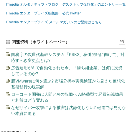
ITmedia オルタナティブ・ブログ「デスクトップ仮想化」のエントリー一覧
ITmedia エンタープライズ編集部 公式Twitter
ITmedia エンタープライズ メールマガジンのご登録はこちら
関連資料（ホワイトペーパー）
PR
国税庁の次世代基幹システム「KSK2」稼働開始に向けて、対
応すべき変更点とは?
広告運用がAIで自動化された今、「勝ち組企業」は何に投資
しているのか?
脱VMwareに何を選ぶ? 市場分析や実機検証から見えた仮想化
基盤移行の現実解
ローコード開発は人間とAIの協働へ AI搭載型で経費節減効果
と利益はどう変わる
なぜサイバー攻撃による被害は沈静化しない? 報道では見えな
い本質に迫る