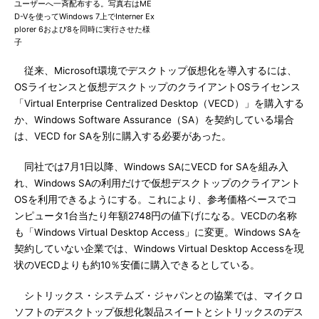
ユーザーへ一斉配布する。写真右はME
D-Vを使ってWindows 7上でInterner Ex
plorer 6および8を同時に実行させた様
子
従来、Microsoft環境でデスクトップ仮想化を導入するには、
OSライセンスと仮想デスクトップのクライアントOSライセンス
「Virtual Enterprise Centralized Desktop（VECD）」を購入する
か、Windows Software Assurance（SA）を契約している場合
は、VECD for SAを別に購入する必要があった。
同社では7月1日以降、Windows SAにVECD for SAを組み入
れ、Windows SAの利用だけで仮想デスクトップのクライアント
OSを利用できるようにする。これにより、参考価格ベースでコ
ンピュータ1台当たり年額2748円の値下げになる。VECDの名称
も「Windows Virtual Desktop Access」に変更。Windows SAを
契約していない企業では、Windows Virtual Desktop Accessを現
状のVECDよりも約10％安価に購入できるとしている。
シトリックス・システムズ・ジャパンとの協業では、マイクロ
ソフトのデスクトップ仮想化製品スイートとシトリックスのデス