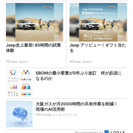
Jeep史上最長! 85時間の試乗
Jeep アソビュー！ギフト当た
体験
る
PR(Jeep Japan)
PR(Jeep Japan)
SBOMの最小要素が5年ぶり改訂 何が必須に
なるのか
大阪ガスが月2000時間の共有作業を削減！
現場のAI活用術
PR(ITmedia エンタープライズ)
Recommended by