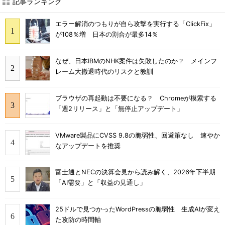
記事ランキング
エラー解消のつもりが自ら攻撃を実行する「ClickFix」
が108％増 日本の割合が最多14％
なぜ、日本IBMのNHK案件は失敗したのか？ メインフ
レーム大撤退時代のリスクと教訓
ブラウザの再起動は不要になる？ Chromeが模索する
「週2リリース」と「無停止アップデート」
VMware製品にCVSS 9.8の脆弱性、回避策なし 速やか
なアップデートを推奨
富士通とNECの決算会見から読み解く、2026年下半期
「AI需要」と「収益の見通し」
25ドルで見つかったWordPressの脆弱性 生成AIが変え
た攻防の時間軸