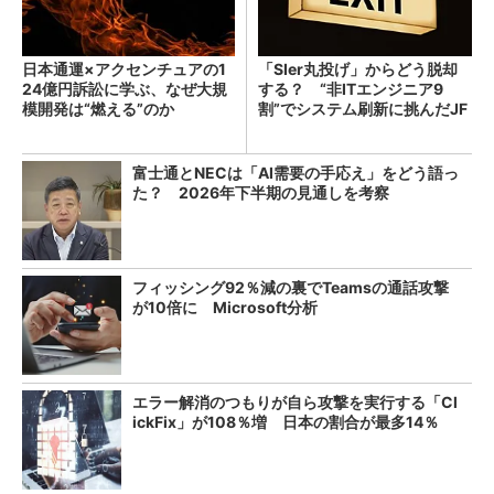
日本通運×アクセンチュアの1
「SIer丸投げ」からどう脱却
24億円訴訟に学ぶ、なぜ大規
する？ “非ITエンジニア9
模開発は“燃える”のか
割”でシステム刷新に挑んだJF
Eスチールに学ぶ
富士通とNECは「AI需要の手応え」をどう語っ
た？ 2026年下半期の見通しを考察
フィッシング92％減の裏でTeamsの通話攻撃
が10倍に Microsoft分析
エラー解消のつもりが自ら攻撃を実行する「Cl
ickFix」が108％増 日本の割合が最多14％