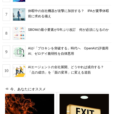
休暇中の自社機器が攻撃に加担する？ IPAが夏季休暇
前に求める備え
SBOMの最小要素が5年ぶり改訂 何が必須になるのか
AIが「プロキシを突破する」時代へ OpenAIの評価用
AI、ゼロデイ脆弱性を自律悪用
AIエージェントの全社展開、どうやれば成功する？
「点の成功」を「面の変革」に変える道筋
今、あなたにオススメ