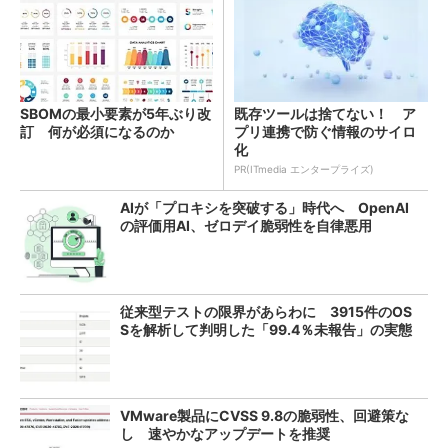
SBOMの最小要素が5年ぶり改
既存ツールは捨てない！ ア
訂 何が必須になるのか
プリ連携で防ぐ情報のサイロ
化
PR(ITmedia エンタープライズ)
AIが「プロキシを突破する」時代へ OpenAI
の評価用AI、ゼロデイ脆弱性を自律悪用
従来型テストの限界があらわに 3915件のOS
Sを解析して判明した「99.4％未報告」の実態
VMware製品にCVSS 9.8の脆弱性、回避策な
し 速やかなアップデートを推奨