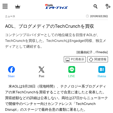
ニュース
2010年9月29日
AOL、ブログメディアのTechCrunchを買収
コンテンツプロバイダーとしての地位確立を目指すAOLが、
TechCrunchを買収した。TechCrunchはEngadget同様、独立メ
ディアとして継続する。
[佐藤由紀子，ITmedia]
PC用表示
関連情報
Share
Post
LINE
Hatena
米AOLは9月28日（現地時間）、テクノロジー系ブログメディ
アの米TechCrunchを買収することで合意に達したと発表した。
買収総額などの詳細は公表しない。両社は27日からニューヨーク
で開催中のベンチャー向けカンファレンス「TechCrunch
Disrupt」のステージで最終合意の書類に署名した。