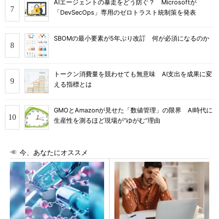
AIエージェントの暴走をどう防ぐ？ Microsoftが
「DevSecOps」専用のゼロトラスト統制策を発表
SBOMの最小要素が5年ぶり改訂 何が必須になるのか
トークン消費量を競わせても無意味 AI支出を成果に変
える指標とは
GMOとAmazonが見せた「数値管理」の限界 AI時代に
生産性を測るほど現場が“ゆがむ”理由
今、あなたにオススメ