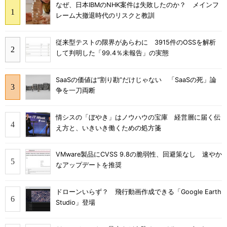
なぜ、日本IBMのNHK案件は失敗したのか？ メインフ
レーム大撤退時代のリスクと教訓
従来型テストの限界があらわに 3915件のOSSを解析
して判明した「99.4％未報告」の実態
SaaSの価値は“割り勘”だけじゃない 「SaaSの死」論
争を一刀両断
情シスの「ぼやき」はノウハウの宝庫 経営層に届く伝
え方と、いきいき働くための処方箋
VMware製品にCVSS 9.8の脆弱性、回避策なし 速やか
なアップデートを推奨
ドローンいらず？ 飛行動画作成できる「Google Earth
Studio」登場