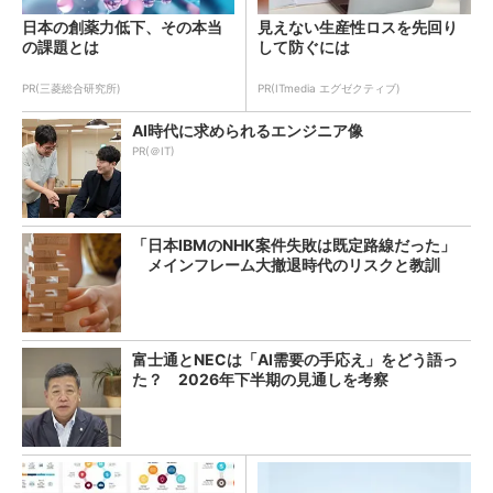
日本の創薬力低下、その本当
見えない生産性ロスを先回り
の課題とは
して防ぐには
PR(三菱総合研究所)
PR(ITmedia エグゼクティブ)
AI時代に求められるエンジニア像
PR(＠IT)
「日本IBMのNHK案件失敗は既定路線だった」
メインフレーム大撤退時代のリスクと教訓
富士通とNECは「AI需要の手応え」をどう語っ
た？ 2026年下半期の見通しを考察