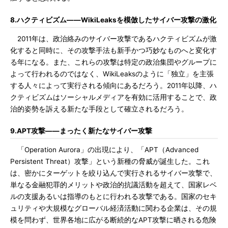
8.ハクティビズム――WikiLeaksを模倣したサイバー攻撃の激化
2011年は、政治絡みのサイバー攻撃であるハクティビズムが激
化すると同時に、その攻撃手法も新手かつ巧妙なものへと変化す
る年になる。また、これらの攻撃は特定の政治集団やグループに
よって行われるのではなく、WikiLeaksのように「独立」を主張
する人々によって実行される傾向にあるだろう。2011年以降、ハ
クティビズムはソーシャルメディアを有効に活用することで、政
治的姿勢を訴える新たな手段として確立されるだろう。
9.APT攻撃――まったく新たなサイバー攻撃
「Operation Aurora」の出現により、「APT（Advanced
Persistent Threat）攻撃」という新種の脅威が誕生した。これ
は、密かにターゲットを絞り込んで実行されるサイバー攻撃で、
単なる金融犯罪的メリットや政治的抗議活動を超えて、国家レベ
ルの支援あるいは指導のもとに行われる攻撃である。国家のセキ
ュリティや大規模なグローバル経済活動に関わる企業は、その規
模を問わず、世界各地に広がる断続的なAPT攻撃に晒される危険