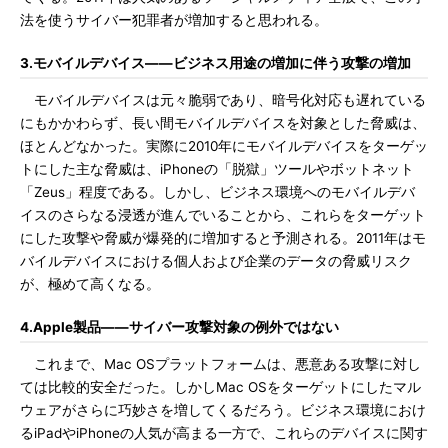
法を使うサイバー犯罪者が増加すると思われる。
3.モバイルデバイス――ビジネス用途の増加に伴う攻撃の増加
モバイルデバイスは元々脆弱であり、暗号化対応も遅れている
にもかかわらず、長い間モバイルデバイスを対象とした脅威は、
ほとんどなかった。実際に2010年にモバイルデバイスをターゲッ
トにした主な脅威は、iPhoneの「脱獄」ツールやボットネット
「Zeus」程度である。しかし、ビジネス環境へのモバイルデバ
イスのさらなる浸透が進んでいることから、これらをターゲット
にした攻撃や脅威が爆発的に増加すると予測される。2011年はモ
バイルデバイスにおける個人および企業のデータの脅威リスク
が、極めて高くなる。
4.Apple製品――サイバー攻撃対象の例外ではない
これまで、Mac OSプラットフォームは、悪意ある攻撃に対し
ては比較的安全だった。しかしMac OSをターゲットにしたマル
ウェアがさらに巧妙さを増してくるだろう。ビジネス環境におけ
るiPadやiPhoneの人気が高まる一方で、これらのデバイスに関す