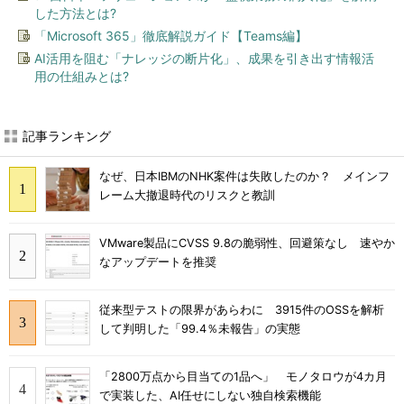
した方法とは?
「Microsoft 365」徹底解説ガイド【Teams編】
AI活用を阻む「ナレッジの断片化」、成果を引き出す情報活
用の仕組みとは?
記事ランキング
なぜ、日本IBMのNHK案件は失敗したのか？ メインフ
レーム大撤退時代のリスクと教訓
VMware製品にCVSS 9.8の脆弱性、回避策なし 速やか
なアップデートを推奨
従来型テストの限界があらわに 3915件のOSSを解析
して判明した「99.4％未報告」の実態
「2800万点から目当ての1品へ」 モノタロウが4カ月
で実装した、AI任せにしない独自検索機能