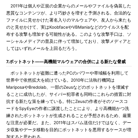
2011年は個人や正規の企業からのメールやファイルを偽装した
悪質なコンテンツが、より巧妙さを増すと予測される。合法的な
ファイルに見せかけた署名入りのマルウェアや、友人から来たも
のと見せかけて、実はKoobfaceやVBManiaなどのウイルスを配
布する攻撃も増加する可能性がある。このような攻撃手口は、ソ
ーシャルメディアの普及に伴って増加しており、攻撃メディアと
してはいずれメールを上回るだろう。
7.ボットネット――高機能マルウェアの合併による新たな脅威
ボットネットが盗難に遭ったPCのパワーや帯域幅を利用して
世界中で依然拡大を続けている。2010年に法執行機関は
MariposaやBredolab、一部のZeusなどのボットネットを壊滅す
ることに成功したが、サイバー犯罪者も同時にこれらの措置に対
抗する新たな策を練っている。特にZeusの作者がそのソースコ
ードをSpyEyeの作者に譲渡したことにより、より高機能かつ洗
練されたボットネットが生成されることが予想されるため、厳重
な注意が必要だ。また、2011年はスパム送信だけではなく、デー
タ収集やデータ移動を目的にボットネットを悪用するケースが増
加すると思われる。