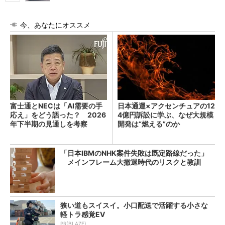
今、あなたにオススメ
富士通とNECは「AI需要の手
日本通運×アクセンチュアの12
応え」をどう語った？ 2026
4億円訴訟に学ぶ、なぜ大規模
年下半期の見通しを考察
開発は“燃える”のか
「日本IBMのNHK案件失敗は既定路線だった」
メインフレーム大撤退時代のリスクと教訓
狭い道もスイスイ。小口配送で活躍する小さな
軽トラ感覚EV
PR(BLAZE)