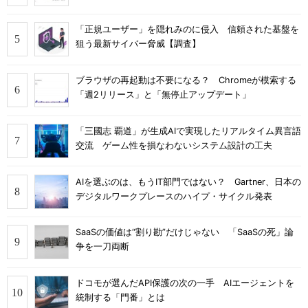
「正規ユーザー」を隠れみのに侵入 信頼された基盤を
狙う最新サイバー脅威【調査】
ブラウザの再起動は不要になる？ Chromeが模索する
「週2リリース」と「無停止アップデート」
「三國志 覇道」が生成AIで実現したリアルタイム異言語
交流 ゲーム性を損なわないシステム設計の工夫
AIを選ぶのは、もうIT部門ではない？ Gartner、日本の
デジタルワークプレースのハイプ・サイクル発表
SaaSの価値は“割り勘”だけじゃない 「SaaSの死」論
争を一刀両断
ドコモが選んだAPI保護の次の一手 AIエージェントを
統制する「門番」とは