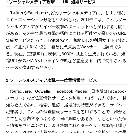
1.ソーシャルメディア攻撃――URL短縮サービス
TwitterやFacebookなどのソーシャルメディアは、より手軽な
コミュニケーション形態を生み出した。2011年には、これらソー
シャルメディアがサイバー攻撃のターゲットへと変化する可能性
がある。その中で最も攻撃の標的にされる可能性が高いのがURL
短縮サービスだろう。Twitterなど、短縮URLの利用サイトであれ
ば、不正なURLを隠し、容易に悪意あるWebサイトに誘導でき
る。現在、短縮URLは1分間に3000件以上も生成されている。短
縮URLがスパムやオンライン詐欺など悪意ある目的に使用される
ケースが増加するだろう。
2.ソーシャルメディア攻撃――位置情報サービス
foursquare、Gowalla、Facebook Places（日本版はFacebook
スポット）など位置情報サービスを利用すれば、友人であれ、見
知らぬ人であれ、検索、追跡、居場所の特定ができる。サイバー
犯罪者は、これらの位置情報サービスを悪用することで、誰がど
こでどんな内容をつぶやき、何に興味があるか、などといった個
人情報をマイニングし、より洗練されたターゲット攻撃を仕掛け
てくる。2011年は人気のあるソーシャルメディア全般で、この手