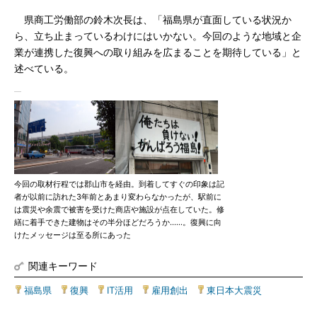
県商工労働部の鈴木次長は、「福島県が直面している状況か
ら、立ち止まっているわけにはいかない。今回のような地域と企
業が連携した復興への取り組みを広まることを期待している」と
述べている。
今回の取材行程では郡山市を経由。到着してすぐの印象は記
者が以前に訪れた3年前とあまり変わらなかったが、駅前に
は震災や余震で被害を受けた商店や施設が点在していた。修
繕に着手できた建物はその半分ほどだろうか……。復興に向
けたメッセージは至る所にあった
関連キーワード
福島県
|
復興
|
IT活用
|
雇用創出
|
東日本大震災