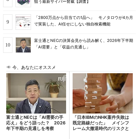
狙う最新サイバー脅威【調査】
「2800万点から目当ての1品へ」 モノタロウが4カ月
で実装した、AI任せにしない独自検索機能
富士通とNECの決算会見から読み解く、2026年下半期
「AI需要」と「収益の見通し」
今、あなたにオススメ
富士通とNECは「AI需要の手
「日本IBMのNHK案件失敗は
応え」をどう語った？ 2026
既定路線だった」 メインフ
年下半期の見通しを考察
レーム大撤退時代のリスクと
教訓