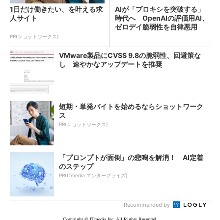
1日だけ働きたい、を叶える求
AIが「プロキシを突破する」
人サイト
時代へ OpenAIの評価用AI、
ゼロデイ脆弱性を自律悪用
PR(ショットワークス)
VMware製品にCVSS 9.8の脆弱性、回避策な
し 速やかなアップデートを推奨
短期・単発バイトを始めるならショットワーク
ス
PR(ショットワークス)
「プロンプトが面倒」の悲鳴を解消！ AI定着
のステップ
PR(ITmedia エンタープライズ)
Recommended by
Copyright © ITmedia Inc. All Rights Reserved.