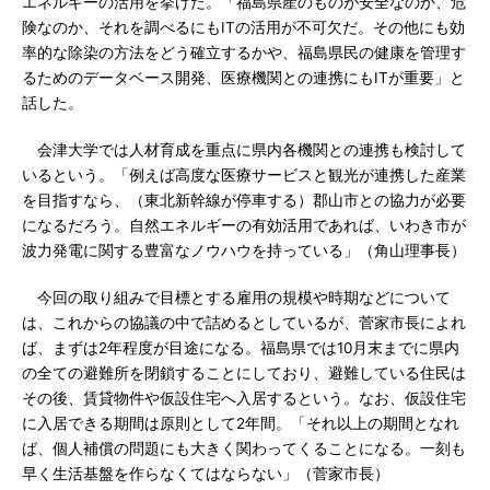
エネルギーの活用を挙げた。「福島県産のものが安全なのか、危
険なのか、それを調べるにもITの活用が不可欠だ。その他にも効
率的な除染の方法をどう確立するかや、福島県民の健康を管理す
るためのデータベース開発、医療機関との連携にもITが重要」と
話した。
会津大学では人材育成を重点に県内各機関との連携も検討して
いるという。「例えば高度な医療サービスと観光が連携した産業
を目指すなら、（東北新幹線が停車する）郡山市との協力が必要
になるだろう。自然エネルギーの有効活用であれば、いわき市が
波力発電に関する豊富なノウハウを持っている」（角山理事長）
今回の取り組みで目標とする雇用の規模や時期などについて
は、これからの協議の中で詰めるとしているが、菅家市長によれ
ば、まずは2年程度が目途になる。福島県では10月末までに県内
の全ての避難所を閉鎖することにしており、避難している住民は
その後、賃貸物件や仮設住宅へ入居するという。なお、仮設住宅
に入居できる期間は原則として2年間。「それ以上の期間となれ
ば、個人補償の問題にも大きく関わってくることになる。一刻も
早く生活基盤を作らなくてはならない」（菅家市長）