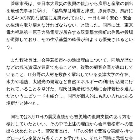
菅家市長は、東日本大震災の復興の観点から雇用と産業の創出
を最優先事項に挙げ、「福島県は地震と津波、原発事故、風評に
よる4つの深刻な被害に見舞われており、一日も早く安心・安全
の生活を取り戻さなければならない」と語った。同市には、東京
電力福島第一原子力発電所が所在する双葉郡大熊町の住民や役場
が避難しており、その生活基盤の確保が何よりも優先されるとい
う。
また程社長は、会津若松市への進出理由について、同地が歴史
などの観光資源が豊富であることや、複数の顧客企業が進出して
いること、IT分野の人材を数多く輩出している会津大学の存在、
水力や地熱、太陽光の発電など自然エネルギーの利用が活発に行
われていることを挙げた。程氏は新婚旅行の地に会津若松を選ん
だというエピソードも紹介し、同市が個人的にも思い入れのある
場所だと述べた。
同社では3月11日の震災直後から被災地の復興支援のあり方を
検討していたといい、その中で上述の理由から会津若松市への進
出を決めたという。菅家市長は、「ITの分野で豊富な実績を持つ
グローバル企業から多くことを学びたい。それと同時に元気な会