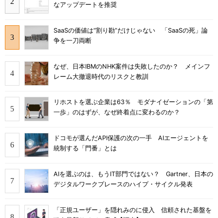
なアップデートを推奨
SaaSの価値は“割り勘”だけじゃない 「SaaSの死」論
争を一刀両断
なぜ、日本IBMのNHK案件は失敗したのか？ メインフ
レーム大撤退時代のリスクと教訓
リホストを選ぶ企業は63％ モダナイゼーションの「第
一歩」のはずが、なぜ終着点に変わるのか？
ドコモが選んだAPI保護の次の一手 AIエージェントを
統制する「門番」とは
AIを選ぶのは、もうIT部門ではない？ Gartner、日本の
デジタルワークプレースのハイプ・サイクル発表
「正規ユーザー」を隠れみのに侵入 信頼された基盤を