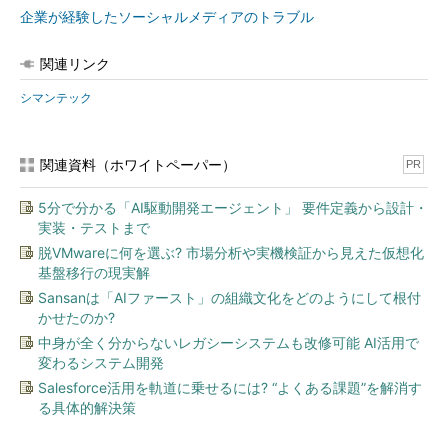
企業が経験したソーシャルメディアのトラブル
関連リンク
シマンテック
関連資料（ホワイトペーパー）
PR
5分で分かる「AI駆動開発エージェント」 要件定義から設計・
実装・テストまで
脱VMwareに何を選ぶ? 市場分析や実機検証から見えた仮想化
基盤移行の現実解
Sansanは「AIファースト」の組織文化をどのようにして根付
かせたのか?
中身が全く分からないレガシーシステムも改修可能 AI活用で
変わるシステム開発
Salesforce活用を軌道に乗せるには? “よくある課題”を解消す
る具体的解決策