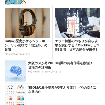
64年の歴史が宿るヘッドホ
エラー解消のつもりが自ら攻
ン、いい意味で「想定外」の
撃を実行する「ClickFix」が1
音質
08％増 日本の割合が最多1
4％
PR(Marshall Group AB)
大阪ガスが月2000時間の共有作業を削減！
現場のAI活用術
PR(ITmedia エンタープライズ)
SBOMの最小要素が5年ぶり改訂 何が必須に
なるのか