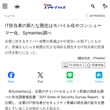
ニュース
2011年9月5日
IT担当者の新たな懸念はモバイル化やコンシュー
マー化、Symantec調べ
企業に対するサイバー攻撃の脅威はやや度合いが低下したもの
の、脅威をもたらす範囲が広がる傾向を懸念するIT担当者の意識
が浮き彫りになった。
[國谷武史，ITmedia]
PC用表示
関連情報
Share
Post
LINE
Hatena
米Symantecは、企業のサイバーセキュリティ対策の現状を調
べた年次調査報告書「2011 State of Security Survey Report」を
公開し、企業のIT担当者がセキュリティ脅威の発生源の拡大を懸
念していることが分かったと伝えた。