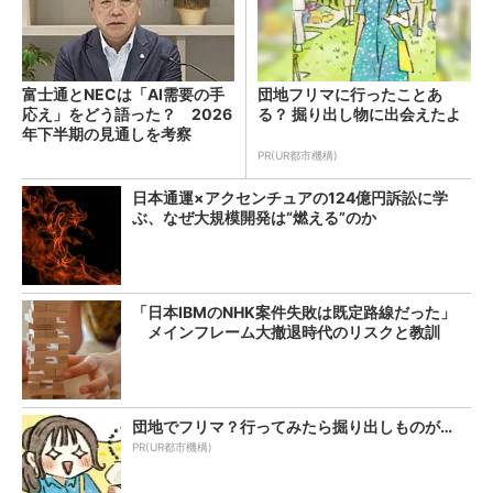
富士通とNECは「AI需要の手
団地フリマに行ったことあ
応え」をどう語った？ 2026
る？ 掘り出し物に出会えたよ
年下半期の見通しを考察
PR(UR都市機構)
日本通運×アクセンチュアの124億円訴訟に学
ぶ、なぜ大規模開発は“燃える”のか
「日本IBMのNHK案件失敗は既定路線だった」
メインフレーム大撤退時代のリスクと教訓
団地でフリマ？行ってみたら掘り出しものが…
PR(UR都市機構)