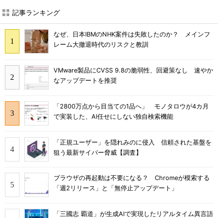
記事ランキング
なぜ、日本IBMのNHK案件は失敗したのか？ メインフ
レーム大撤退時代のリスクと教訓
VMware製品にCVSS 9.8の脆弱性、回避策なし 速やか
なアップデートを推奨
「2800万点から目当ての1品へ」 モノタロウが4カ月
で実装した、AI任せにしない独自検索機能
「正規ユーザー」を隠れみのに侵入 信頼された基盤を
狙う最新サイバー脅威【調査】
ブラウザの再起動は不要になる？ Chromeが模索する
「週2リリース」と「無停止アップデート」
「三國志 覇道」が生成AIで実現したリアルタイム異言語