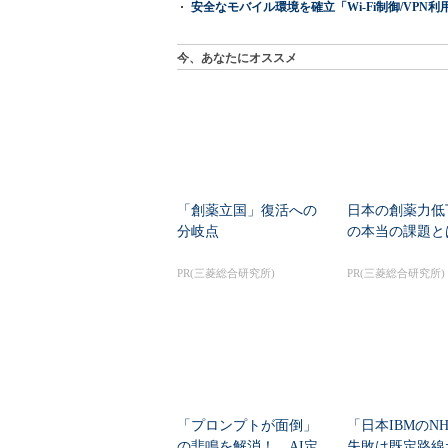
安全なモバイル環境を確立「Wi-Fi制御/VPN利用の強制
今、あなたにオススメ
「創薬立国」復活への
日本の創薬力低
分岐点
の本当の課題と
PR(三菱総合研究所)
PR(三菱総合研究所)
「プロンプトが面倒」
「日本IBMのN
の悲鳴を解消！ AI定
失敗は既定路線