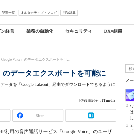
記事一覧
オルタナティブ・ブログ
用語辞典
ブン経営
業務の自動化
セキュリティ
DX×組織
、「Google Voice」のデータエクスポートを可...
Voice」のデータエクスポートを可能に
メー
ジデータを「Google Takeout」経由でダウンロードできるように
[佐藤由紀子，
ITmedia
]
な
は
Share
に
エ
IP利用の音声通話サービス「Google Voice」のユーザ
「