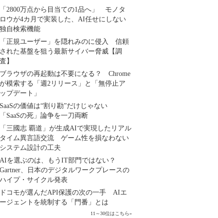
「2800万点から目当ての1品へ」 モノタ
ロウが4カ月で実装した、AI任せにしない
独自検索機能
「正規ユーザー」を隠れみのに侵入 信頼
された基盤を狙う最新サイバー脅威【調
査】
ブラウザの再起動は不要になる？ Chrome
が模索する「週2リリース」と「無停止ア
ップデート」
SaaSの価値は“割り勘”だけじゃない
「SaaSの死」論争を一刀両断
「三國志 覇道」が生成AIで実現したリアル
タイム異言語交流 ゲーム性を損なわない
システム設計の工夫
AIを選ぶのは、もうIT部門ではない？
Gartner、日本のデジタルワークプレースの
ハイプ・サイクル発表
ドコモが選んだAPI保護の次の一手 AIエ
ージェントを統制する「門番」とは
11～30位はこちら
»