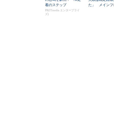
着のステップ
た」 メインフ
大撤退時代のリス
PR(ITmedia エンタープライ
ズ)