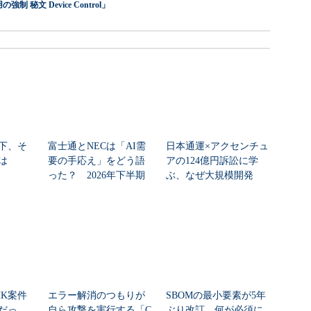
 秘文 Device Control」
下、そ
富士通とNECは「AI需
日本通運×アクセンチュ
は
要の手応え」をどう語
アの124億円訴訟に学
った？ 2026年下半期
ぶ、なぜ大規模開発
の見通しを考...
は“燃える”のか
HK案件
エラー解消のつもりが
SBOMの最小要素が5年
だっ
自ら攻撃を実行する「C
ぶり改訂 何が必須に