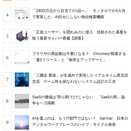
「2800万点から目当ての1品へ」 モノタロウが4カ月
で実装した、AI任せにしない独自検索機能
「正規ユーザー」を隠れみのに侵入 信頼された基盤を
狙う最新サイバー脅威【調査】
ブラウザの再起動は不要になる？ Chromeが模索する
「週2リリース」と「無停止アップデート」
「三國志 覇道」が生成AIで実現したリアルタイム異言語
交流 ゲーム性を損なわないシステム設計の工夫
SaaSの価値は“割り勘”だけじゃない 「SaaSの死」論
争を一刀両断
AIを選ぶのは、もうIT部門ではない？ Gartner、日本の
デジタルワークプレースのハイプ・サイクル発表