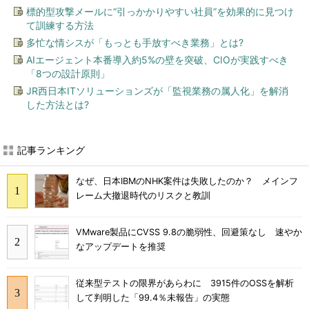
標的型攻撃メールに“引っかかりやすい社員”を効果的に見つけ
て訓練する方法
多忙な情シスが「もっとも手放すべき業務」とは?
AIエージェント本番導入約5%の壁を突破、CIOが実践すべき
「8つの設計原則」
JR西日本ITソリューションズが「監視業務の属人化」を解消
した方法とは?
記事ランキング
なぜ、日本IBMのNHK案件は失敗したのか？ メインフ
レーム大撤退時代のリスクと教訓
VMware製品にCVSS 9.8の脆弱性、回避策なし 速やか
なアップデートを推奨
従来型テストの限界があらわに 3915件のOSSを解析
して判明した「99.4％未報告」の実態