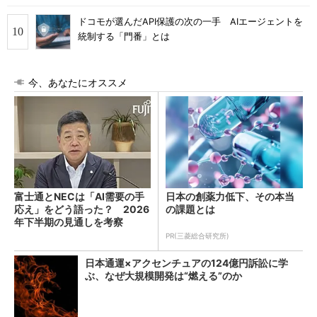
ドコモが選んだAPI保護の次の一手 AIエージェントを
統制する「門番」とは
今、あなたにオススメ
富士通とNECは「AI需要の手
日本の創薬力低下、その本当
応え」をどう語った？ 2026
の課題とは
年下半期の見通しを考察
PR(三菱総合研究所)
日本通運×アクセンチュアの124億円訴訟に学
ぶ、なぜ大規模開発は“燃える”のか