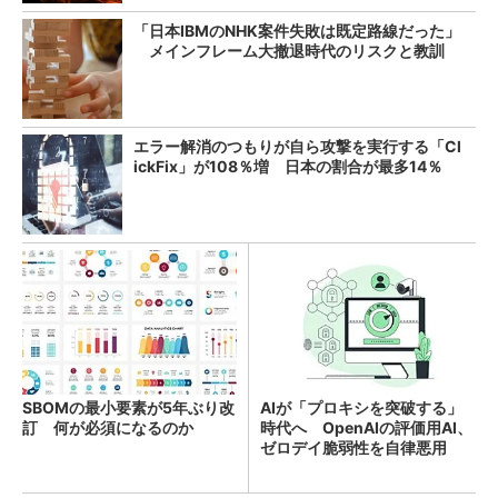
「日本IBMのNHK案件失敗は既定路線だった」
メインフレーム大撤退時代のリスクと教訓
エラー解消のつもりが自ら攻撃を実行する「Cl
ickFix」が108％増 日本の割合が最多14％
SBOMの最小要素が5年ぶり改
AIが「プロキシを突破する」
訂 何が必須になるのか
時代へ OpenAIの評価用AI、
ゼロデイ脆弱性を自律悪用