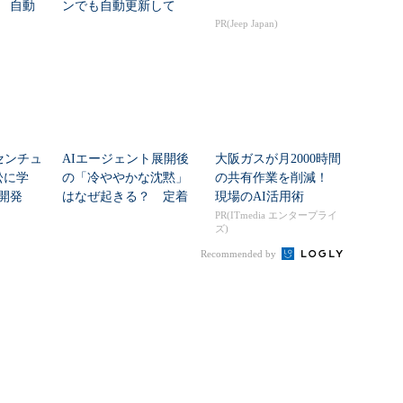
 自動
ンでも自動更新して
い...
PR(Jeep Japan)
センチュ
AIエージェント展開後
大阪ガスが月2000時間
訟に学
の「冷ややかな沈黙」
の共有作業を削減！
開発
はなぜ起きる？ 定着
現場のAI活用術
を促すチェンジマネ...
PR(ITmedia エンタープライ
ズ)
Recommended by