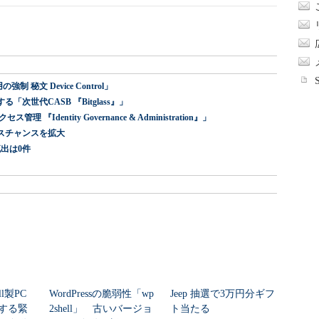
 秘文 Device Control」
世代CASB 『Bitglass』」
dentity Governance & Administration』」
スチャンスを拡大
出は0件
ll製PC
WordPressの脆弱性「wp
Jeep 抽選で3万円分ギフ
する緊
2shell」 古いバージョ
ト当たる