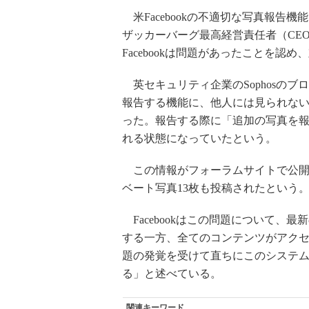
米Facebookの不適切な写真報告
ザッカーバーグ最高経営責任者（CE
Facebookは問題があったことを認
英セキュリティ企業のSophosのブロ
報告する機能に、他人には見られな
った。報告する際に「追加の写真を
れる状態になっていたという。
この情報がフォーラムサイトで公開
ベート写真13枚も投稿されたという
Facebookはこの問題について、
する一方、全てのコンテンツがアク
題の発覚を受けて直ちにこのシステ
る」と述べている。
関連キーワード