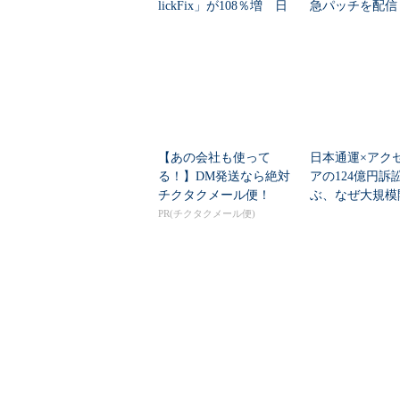
lickFix」が108％増 日
急パッチを配信
本の割...
配信...
【あの会社も使って
日本通運×アク
る！】DM発送なら絶対
アの124億円訴
チクタクメール便！
ぶ、なぜ大規模
は“燃える”のか
PR(チクタクメール便)