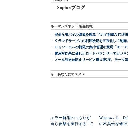
Sophosブログ
キーマンズネット 製品情報
安全なモバイル環境を確立「Wi-Fi制御/VPN利用の強制
クラウドサービスの利用状況を可視化して制御する「次
ITリソースへの権限の集中管理を実現「ID・アクセス管理 『I
費用対効果に優れたロードバランサーでビジネ
メール誤送信防止サービス導入後2年、データ流
今、あなたにオススメ
エラー解消のつもりが
Windows 11、De
自ら攻撃を実行する「C
の不具合を修正