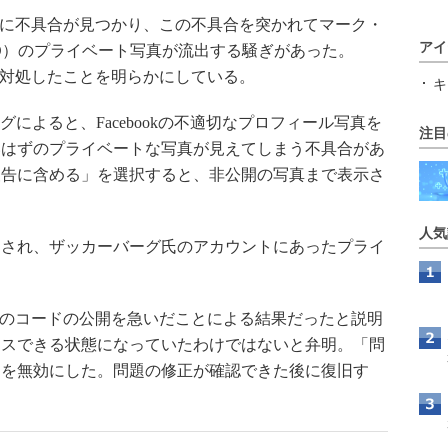
機能に不具合が見つかり、この不具合を突かれてマーク・
アイ
O）のプライベート写真が流出する騒ぎがあった。
め、対処したことを明らかにしている。
キ
グによると、Facebookの不適切なプロフィール写真を
注目
いはずのプライベートな写真が見えてしまう不具合があ
報告に含める」を選択すると、非公開の写真まで表示さ
人気
され、ザッカーバーグ氏のアカウントにあったプライ
。
最新のコードの公開を急いだことによる結果だったと説明
セスできる状態になっていたわけではないと弁明。「問
ムを無効にした。問題の修正が確認できた後に復旧す