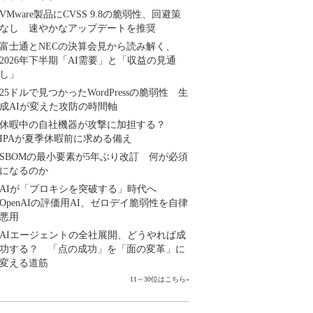
VMware製品にCVSS 9.8の脆弱性、回避策
なし 速やかなアップデートを推奨
富士通とNECの決算会見から読み解く、
2026年下半期「AI需要」と「収益の見通
し」
25ドルで見つかったWordPressの脆弱性 生
成AIが変えた攻防の時間軸
休暇中の自社機器が攻撃に加担する？
IPAが夏季休暇前に求める備え
SBOMの最小要素が5年ぶり改訂 何が必須
になるのか
AIが「プロキシを突破する」時代へ
OpenAIの評価用AI、ゼロデイ脆弱性を自律
悪用
AIエージェントの全社展開、どうやれば成
功する？ 「点の成功」を「面の変革」に
変える道筋
11～30位はこちら
»