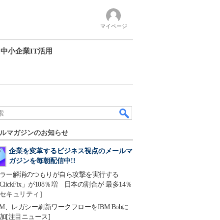
マイページ
中小企業IT活用
ルマガジンのお知らせ
企業を変革するビジネス視点のメールマ
ガジンを毎朝配信中!!
ラー解消のつもりが自ら攻撃を実行する
ClickFix」が108％増 日本の割合が 最多14％
セキュリティ］
BM、レガシー刷新ワークフローをIBM Bobに
加[注目ニュース]