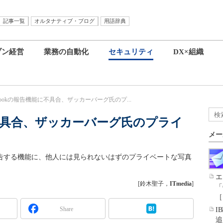
記事一覧
オルタナティブ・ブログ
用語辞典
ブン経営
業務の自動化
セキュリティ
DX×組織
ebookの報告機能に不具合、ザッカーバーグ氏のプ...
能に不具合、ザッカーバーグ氏のプライ
メー
を報告する機能に、他人には見られないはずのプライベートな写真
エ
[鈴木聖子，
ITmedia
]
「
［
Share
I
追