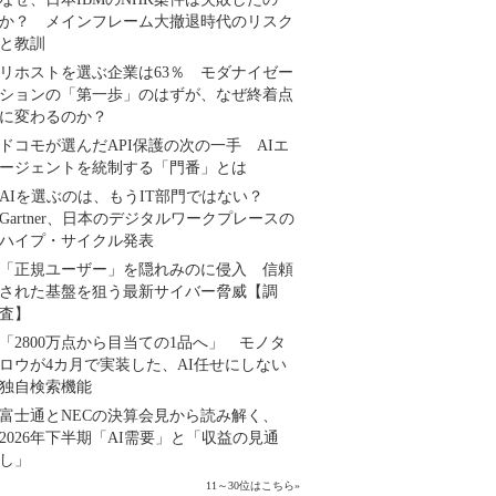
か？ メインフレーム大撤退時代のリスク
と教訓
リホストを選ぶ企業は63％ モダナイゼー
ションの「第一歩」のはずが、なぜ終着点
に変わるのか？
ドコモが選んだAPI保護の次の一手 AIエ
ージェントを統制する「門番」とは
AIを選ぶのは、もうIT部門ではない？
Gartner、日本のデジタルワークプレースの
ハイプ・サイクル発表
「正規ユーザー」を隠れみのに侵入 信頼
された基盤を狙う最新サイバー脅威【調
査】
「2800万点から目当ての1品へ」 モノタ
ロウが4カ月で実装した、AI任せにしない
独自検索機能
富士通とNECの決算会見から読み解く、
2026年下半期「AI需要」と「収益の見通
し」
11～30位はこちら
»