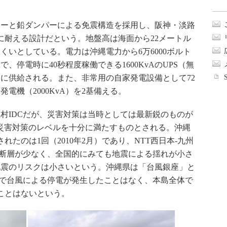
ターと鉛ダンパーによる免震構造を採用し、阪神・淡路
に耐える設計だという。地盤高は海面から22メートル
くいとしている。電力は沖縄電力から6万6000ボルト
で、停電時に40秒程度稼働できる1600KvAのUPS（無
に供給される。また、非常用の自家発電設備として72
電機（2000KvA）を2基備える。
村IDCだが、災害対策は当時としては最新鋭のものが
災害対策のレベルを十分に満たすものとされる。沖縄
されたのは1回（2010年2月）であり、NTT西日本-九州
活断層が少なく、全国的にみても地震による揺れが小さ
地震のリスクは小さいという。沖縄県は「台風銀座」と
Cで台風による停電が発生したことはなく、本島全体で
ことはないという。