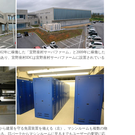
002年に稼働した「宜野座村サーバファーム」と2009年に稼働した
物あり、宜野座村IDCは宜野座村サーバファームに設置されている
から建屋を守る免震装置を備える（左）。マシンルームも複数の物
る。ITパークからマシンルームに至るまでもユーザーの要望に応