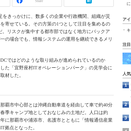
Share
に
足をきっかけに、数多くの企業や行政機関、組織が災
アイ
を寄せている。その方策の1つとして注目を集めるの
キ
だ。リスクが集中する都市部ではなく地方にバックア
が一の場合でも、情報システムの運用を継続できるメリ
注目
DCではどのような取り組みが進められているのか
した「宜野座村ITオペレーションパーク」の見学会に
人気
を取材した。
那覇市中心部とは沖縄自動車道を経由して車で約40分
の春季キャンプ地としておなじみの土地だ。人口は約
002年に那覇市や浦添市、名護市とともに「情報通信産業
IT拠点となった。