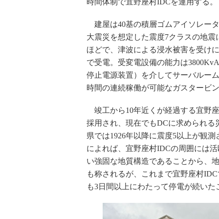
時間体制で宜野座村IDCを運用する。
建屋は40基の積層ゴムアイソレー
大震災を想定した震度7クラスの地震
ほどで、津波による浸水被害を受けに
で受電。受変電設備の能力は3800KvA
停止電源装置）を介してサーバルーム
時間の連続稼働が可能なガスタービン発
竣工から10年近くが経過する宜野座
採用され、現在でもDCに求められる
県では1926年以降に震度5以上が観測
によれば、宜野座村IDCの周囲には
い強固な地質構造であることから、
も称されるが、これまで宜野座村ID
も3日間以上にわたって停電が続いた