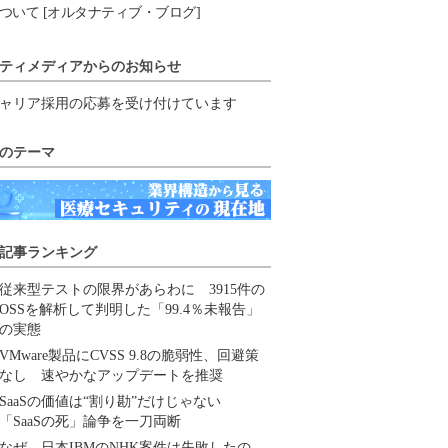
ついて [オルタナティブ・ブログ]
ティメディアからのお知らせ
ャリア採用の応募を受け付けています
のテーマ
記事ランキング
従来型テストの限界があらわに 3915件の
OSSを解析して判明した「99.4％未報告」
の実態
VMware製品にCVSS 9.8の脆弱性、回避策
なし 速やかなアップデートを推奨
SaaSの価値は“割り勘”だけじゃない
「SaaSの死」論争を一刀両断
なぜ、日本IBMのNHK案件は失敗したの