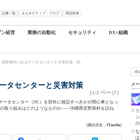
記事一覧
オルタナティブ・ブログ
用語辞典
ブン経営
業務の自動化
セキュリティ
DX×組織
・宜野座村にみるデータセンターと災害対策：郊...
ータセンターと災害対策
メー
（1/2 ページ）
データセンター（DC）を郊外に移設すべきかが関心事となっ
側の取り組みはどのようなものか――沖縄県宜野座村を訪ね
リ
ン
の
[國谷武史，
ITmedia
]
な
は