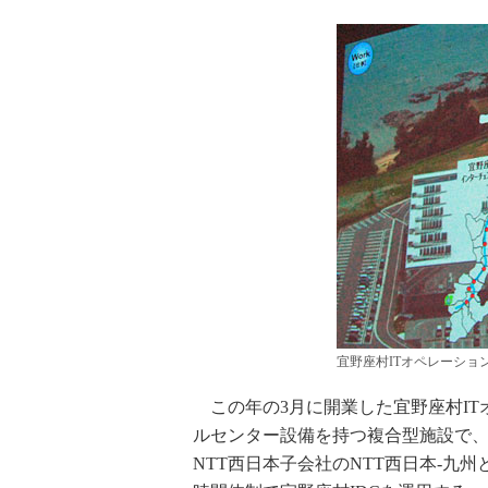
宜野座村ITオペレーショ
この年の3月に開業した宜野座村IT
ルセンター設備を持つ複合型施設で、
NTT西日本子会社のNTT西日本-九