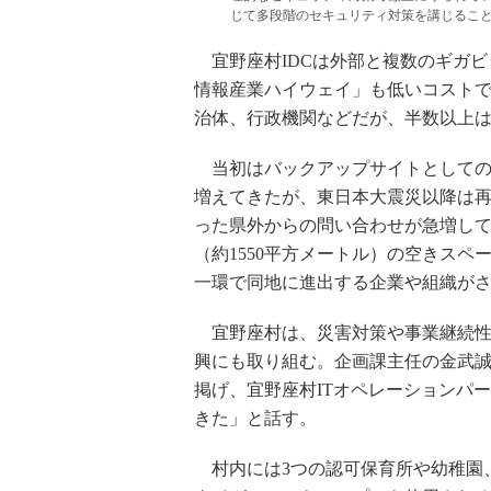
じて多段階のセキュリティ対策を講じるこ
宜野座村IDCは外部と複数のギガビ
情報産業ハイウェイ」も低いコストで
治体、行政機関などだが、半数以上
当初はバックアップサイトとしての
増えてきたが、東日本大震災以降は
った県外からの問い合わせが急増してい
（約1550平方メートル）の空きスペ
一環で同地に進出する企業や組織が
宜野座村は、災害対策や事業継続性
興にも取り組む。企画課主任の金武誠氏
掲げ、宜野座村ITオペレーションパ
きた」と話す。
村内には3つの認可保育所や幼稚園