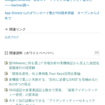
――Gartner調べ
App Storeからのダウンロード数が150億本突破 オープンから3
年で
関連リンク
公式ブログ
関連資料（ホワイトペーパー）
PR
脱VMwareに何を選ぶ? 市場分析や実機検証から見えた仮想化
基盤移行の現実解
「開発生産性」向上事例集 Four Keys活用企業編
多機能で選ぶと失敗する、“自社に必要なSASE”を見極めるた
めの6つの視点
SNS認証や多要素認証も数分で実装、「顧客アイデンティテ
ィー管理」の変革術
今すぐ自己診断ができる 「アイデンティティーセキュリテ