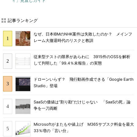
ィ」見直しガイド
記事ランキング
なぜ、日本IBMのNHK案件は失敗したのか？ メインフ
レーム大撤退時代のリスクと教訓
従来型テストの限界があらわに 3915件のOSSを解析
して判明した「99.4％未報告」の実態
ドローンいらず？ 飛行動画作成できる「Google Earth
Studio」登場
SaaSの価値は“割り勘”だけじゃない 「SaaSの死」論
争を一刀両断
Microsoftがまたもや値上げ M365サブスク料金を最大
33％増の「言い分」