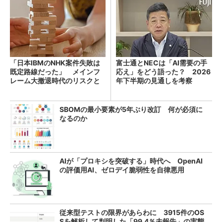
「日本IBMのNHK案件失敗は
富士通とNECは「AI需要の手
既定路線だった」 メインフ
応え」をどう語った？ 2026
レーム大撤退時代のリスクと
年下半期の見通しを考察
教訓
SBOMの最小要素が5年ぶり改訂 何が必須に
なるのか
AIが「プロキシを突破する」時代へ OpenAI
の評価用AI、ゼロデイ脆弱性を自律悪用
従来型テストの限界があらわに 3915件のOS
Sを解析して判明した「99.4％未報告」の実態