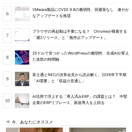
VMware製品にCVSS 9.8の脆弱性、回避策なし 速やか
なアップデートを推奨
ブラウザの再起動は不要になる？ Chromeが模索する
「週2リリース」と「無停止アップデート」
25ドルで見つかったWordPressの脆弱性 生成AIが変え
た攻防の時間軸
富士通とNECの決算会見から読み解く、2026年下半期
「AI需要」と「収益の見通し」
AI活用で浮上する「導入済みERP」の課題とは？ 中堅
企業のERPリプレース、新規導入を上回る
今、あなたにオススメ