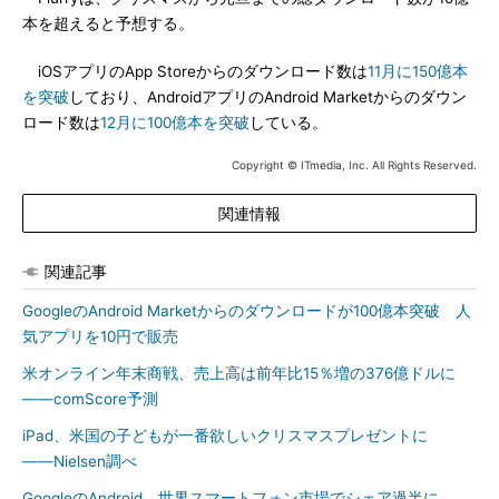
本を超えると予想する。
iOSアプリのApp Storeからのダウンロード数は
11月に150億本
を突破
しており、AndroidアプリのAndroid Marketからのダウン
ロード数は
12月に100億本を突破
している。
Copyright © ITmedia, Inc. All Rights Reserved.
関連情報
関連記事
GoogleのAndroid Marketからのダウンロードが100億本突破 人
気アプリを10円で販売
米オンライン年末商戦、売上高は前年比15％増の376億ドルに
――comScore予測
iPad、米国の子どもが一番欲しいクリスマスプレゼントに
――Nielsen調べ
GoogleのAndroid、世界スマートフォン市場でシェア過半に