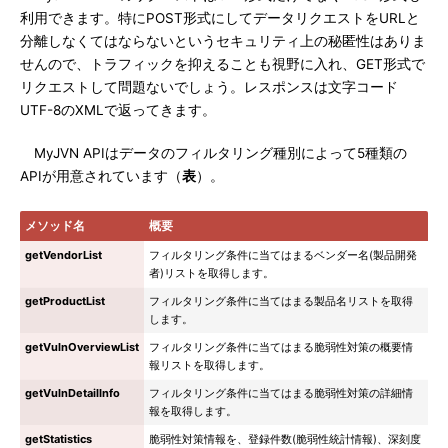
利用できます。特にPOST形式にしてデータリクエストをURLと
分離しなくてはならないというセキュリティ上の秘匿性はありま
せんので、トラフィックを抑えることも視野に入れ、GET形式で
リクエストして問題ないでしょう。レスポンスは文字コード
UTF-8のXMLで返ってきます。
MyJVN APIはデータのフィルタリング種別によって5種類の
APIが用意されています（
表
）。
メソッド名
概要
getVendorList
フィルタリング条件に当てはまるベンダー名(製品開発
者)リストを取得します。
getProductList
フィルタリング条件に当てはまる製品名リストを取得
します。
getVulnOverviewList
フィルタリング条件に当てはまる脆弱性対策の概要情
報リストを取得します。
getVulnDetailInfo
フィルタリング条件に当てはまる脆弱性対策の詳細情
報を取得します。
getStatistics
脆弱性対策情報を、登録件数(脆弱性統計情報)、深刻度