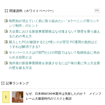
関連資料（ホワイトペーパー）
PR
暗黙知が消えていく前に取り組みたい「eラーニング用コンテ
ンツ制作」のヒント
大企業における新規事業開発はなぜ進まない? 障壁を乗り越え
るための考え方
購入したPCが破損するたび情シスが苦労 PC運用の負担はど
うすれば解消できる?
サイバーリスクはIT部門だけの問題ではない? 取締役会に求め
られる役割とは
海外発の新規事業開発を加速させるには? 味の素に学ぶ大企業
の壁を破る方法
記事ランキング
なぜ、日本IBMのNHK案件は失敗したのか？ メインフ
レーム大撤退時代のリスクと教訓