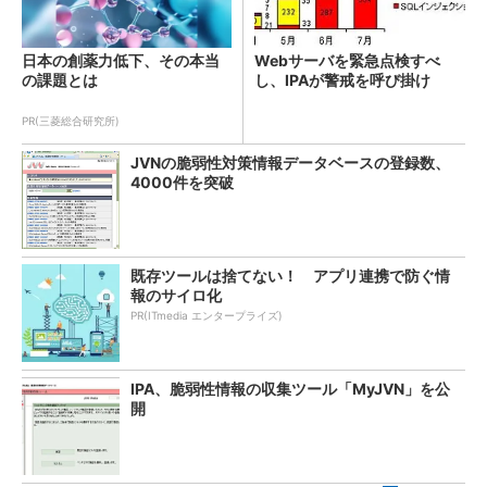
日本の創薬力低下、その本当
Webサーバを緊急点検すべ
の課題とは
し、IPAが警戒を呼び掛け
PR(三菱総合研究所)
JVNの脆弱性対策情報データベースの登録数、
4000件を突破
既存ツールは捨てない！ アプリ連携で防ぐ情
報のサイロ化
PR(ITmedia エンタープライズ)
IPA、脆弱性情報の収集ツール「MyJVN」を公
開