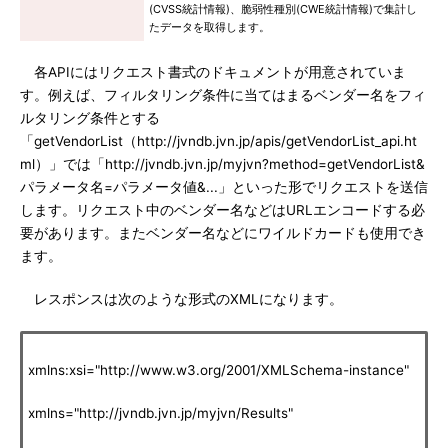
(CVSS統計情報)、脆弱性種別(CWE統計情報)で集計し
たデータを取得します。
各APIにはリクエスト書式のドキュメントが用意されていま
す。例えば、フィルタリング条件に当てはまるベンダー名をフィ
ルタリング条件とする
「getVendorList（http://jvndb.jvn.jp/apis/getVendorList_api.ht
ml）」では「http://jvndb.jvn.jp/myjvn?method=getVendorList&
パラメータ名=パラメータ値&...」といった形でリクエストを送信
します。リクエスト中のベンダー名などはURLエンコードする必
要があります。またベンダー名などにワイルドカードも使用でき
ます。
レスポンスは次のような形式のXMLになります。
xmlns:xsi="http://www.w3.org/2001/XMLSchema-instance"
xmlns="http://jvndb.jvn.jp/myjvn/Results"