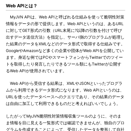
Web APIとは？
MyJVN APIは、Web APIと呼ばれる仕組みを使って脆弱性対策
情報をデータの形で提供します。Web APIというのは、あるURL
に対してGET形式の引数（URL末尾に?以降の引数を付けて呼び
出すデータ送信方法）を指定し、サーバ側のプログラムが処理し
た結果のデータをXMLなどのデータ形式で取得する仕組みです。
GoogleやAmazonなど多くの企業や団体がWeb APIを公開してい
ます。身近な例ではPCやスマートフォンからTwitterでのツイー
トを取得したり発言したりできるツール類にもTwitterが公開す
るWeb APIが使用されています。
Web APIから受信する結果は、XMLやJSONといったプログラ
ムから利用できるデータ形式になります。Web APIというのは、
URLを使ったデータベースへのクエリであり、その結果のデータ
は自由に加工して利用できるものだと考えればいいでしょう。
したがってMyJVN脆弱性対策情報収集ツールのように、そのま
ま情報を目に見える一覧形式では確認できませんが、独自のプロ
グラムを作成することによって、受信したデータを整形して自社