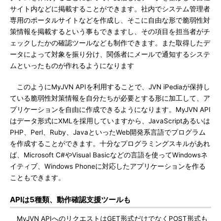
サイト内などに掲載することができます。社内でシステム管理者
専用のポータルサイトなどを作成し、そこに自由な形で脆弱性対
策情報を掲載するという事もできますし、その項目を担当者がチ
ェックしたかの確認ツールなども制作できます。また取得したデ
ータによって対象を振り分け、関係者にメールで通知するシステ
ムといったものが作れるようになります
このようにMyJVN APIを利用することで、JVN iPediaが保持し
ている脆弱性対策情報を自分たちが必要とする形に加工して、ア
プリケーションを自由に作成できるようになります。MyJVN API
はデータ形式にXMLを採用していますから、JavaScriptあるいは
PHP、Perl、Ruby、JavaといったWeb開発系言語でプログラム
を作成することができます。十分なプログラミングスキルがあれ
ば、Microsoft C#やVisual Basicなどの言語を使ってWindowsネ
イティブ、Windows Phoneに対応したアプリケーションを作る
こともできます。
APIは5種類、動作確認支援ツールも
MyJVN APIへのリクエストはGET形式だけでなくPOST形式も