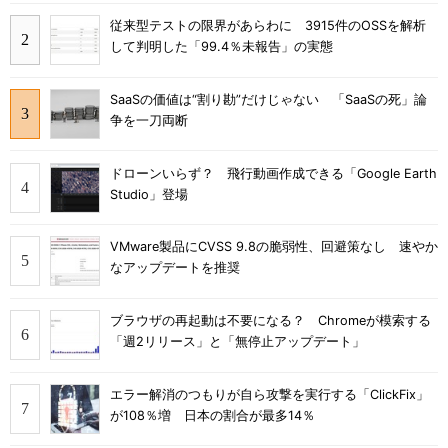
従来型テストの限界があらわに 3915件のOSSを解析
して判明した「99.4％未報告」の実態
SaaSの価値は“割り勘”だけじゃない 「SaaSの死」論
争を一刀両断
ドローンいらず？ 飛行動画作成できる「Google Earth
Studio」登場
VMware製品にCVSS 9.8の脆弱性、回避策なし 速やか
なアップデートを推奨
ブラウザの再起動は不要になる？ Chromeが模索する
「週2リリース」と「無停止アップデート」
エラー解消のつもりが自ら攻撃を実行する「ClickFix」
が108％増 日本の割合が最多14％