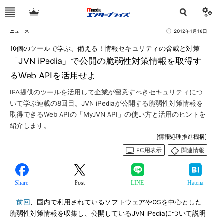
ニュース
2012年1月16日
10個のツールで学ぶ、備える！情報セキュリティの脅威と対策
「JVN iPedia」で公開の脆弱性対策情報を取得す
るWeb APIを活用せよ
IPA提供のツールを活用して企業が留意すべきセキュリティにつ
いて学ぶ連載の8回目。JVN iPediaが公開する脆弱性対策情報を
取得できるWeb APIの「MyJVN API」の使い方と活用のヒントを
紹介します。
[情報処理推進機構]
PC用表示
関連情報
Share
Post
LINE
Hatena
前回
、国内で利用されているソフトウェアやOSを中心とした
脆弱性対策情報を収集し、公開しているJVN iPediaについて説明