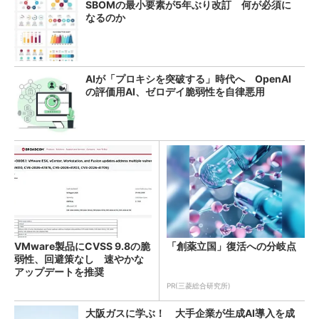
SBOMの最小要素が5年ぶり改訂 何が必須に
なるのか
AIが「プロキシを突破する」時代へ OpenAI
の評価用AI、ゼロデイ脆弱性を自律悪用
VMware製品にCVSS 9.8の脆
「創薬立国」復活への分岐点
弱性、回避策なし 速やかな
アップデートを推奨
PR(三菱総合研究所)
大阪ガスに学ぶ！ 大手企業が生成AI導入を成