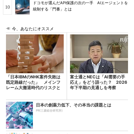
ドコモが選んだAPI保護の次の一手 AIエージェントを
統制する「門番」とは
今、あなたにオススメ
「日本IBMのNHK案件失敗は
富士通とNECは「AI需要の手
既定路線だった」 メインフ
応え」をどう語った？ 2026
レーム大撤退時代のリスクと
年下半期の見通しを考察
教訓
日本の創薬力低下、その本当の課題とは
PR(三菱総合研究所)