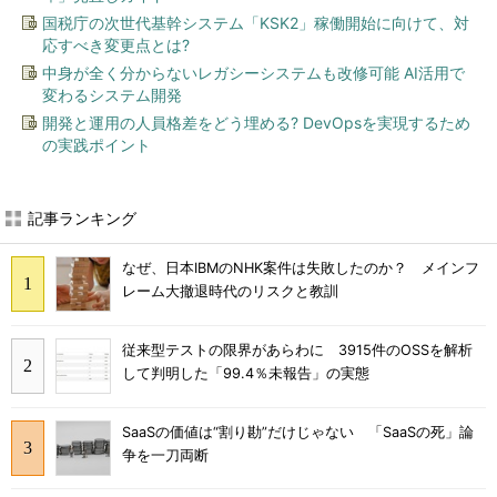
国税庁の次世代基幹システム「KSK2」稼働開始に向けて、対
応すべき変更点とは?
中身が全く分からないレガシーシステムも改修可能 AI活用で
変わるシステム開発
開発と運用の人員格差をどう埋める? DevOpsを実現するため
の実践ポイント
記事ランキング
なぜ、日本IBMのNHK案件は失敗したのか？ メインフ
レーム大撤退時代のリスクと教訓
従来型テストの限界があらわに 3915件のOSSを解析
して判明した「99.4％未報告」の実態
SaaSの価値は“割り勘”だけじゃない 「SaaSの死」論
争を一刀両断