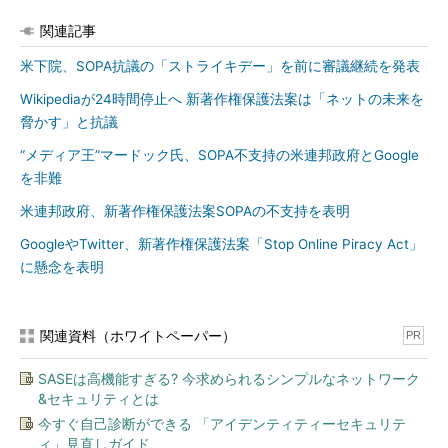
関連記事
米下院、SOPA抗議の「ストライキデー」を前に審議継続を発表
Wikipediaが24時間停止へ 新著作権保護法案は「ネットの未来を
脅かす」と抗議
“メディア王”マードック氏、SOPA不支持の米連邦政府とGoogle
を非難
米連邦政府、新著作権保護法案SOPAの不支持を表明
GoogleやTwitter、新著作権保護法案「Stop Online Piracy Act」
に懸念を表明
関連資料（ホワイトペーパー）
PR
SASEは高機能すぎる? 今求められるシンプルなネットワーク
&セキュリティとは
今すぐ自己診断ができる 「アイデンティティーセキュリテ
ィ」見直しガイド