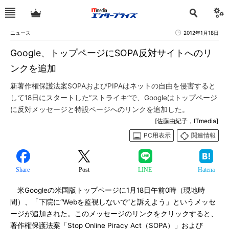
ニュース
2012年1月18日
Google、トップページにSOPA反対サイトへのリ
ンクを追加
新著作権保護法案SOPAおよびPIPAはネットの自由を侵害すると
して18日にスタートした“ストライキ”で、Googleはトップページ
に反対メッセージと特設ページへのリンクを追加した。
[佐藤由紀子，ITmedia]
PC用表示
関連情報
Share
Post
LINE
Hatena
米Googleの米国版トップページに1月18日午前0時（現地時
間）、「下院に“Webを監視しないで”と訴えよう」というメッセ
ージが追加された。このメッセージのリンクをクリックすると、
著作権保護法案「Stop Online Piracy Act（SOPA）」および