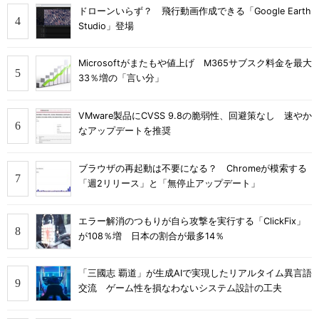
ドローンいらず？ 飛行動画作成できる「Google Earth
Studio」登場
Microsoftがまたもや値上げ M365サブスク料金を最大
33％増の「言い分」
VMware製品にCVSS 9.8の脆弱性、回避策なし 速やか
なアップデートを推奨
ブラウザの再起動は不要になる？ Chromeが模索する
「週2リリース」と「無停止アップデート」
エラー解消のつもりが自ら攻撃を実行する「ClickFix」
が108％増 日本の割合が最多14％
「三國志 覇道」が生成AIで実現したリアルタイム異言語
交流 ゲーム性を損なわないシステム設計の工夫