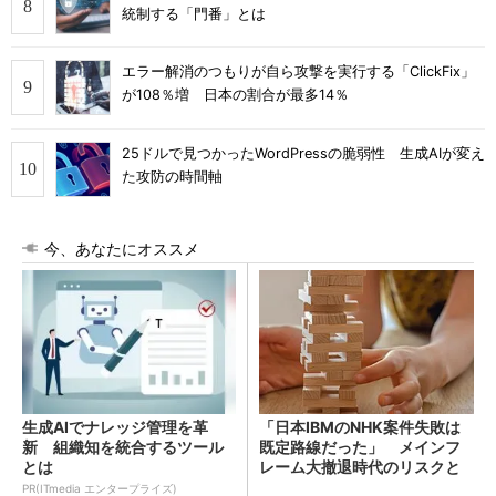
統制する「門番」とは
エラー解消のつもりが自ら攻撃を実行する「ClickFix」
が108％増 日本の割合が最多14％
25ドルで見つかったWordPressの脆弱性 生成AIが変え
た攻防の時間軸
今、あなたにオススメ
生成AIでナレッジ管理を革
「日本IBMのNHK案件失敗は
新 組織知を統合するツール
既定路線だった」 メインフ
とは
レーム大撤退時代のリスクと
教訓
PR(ITmedia エンタープライズ)