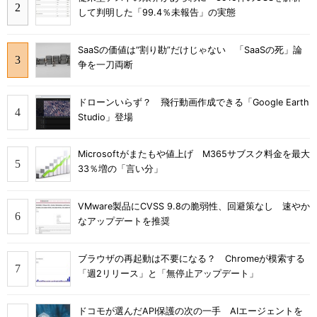
して判明した「99.4％未報告」の実態
SaaSの価値は“割り勘”だけじゃない 「SaaSの死」論
争を一刀両断
ドローンいらず？ 飛行動画作成できる「Google Earth
Studio」登場
Microsoftがまたもや値上げ M365サブスク料金を最大
33％増の「言い分」
VMware製品にCVSS 9.8の脆弱性、回避策なし 速やか
なアップデートを推奨
ブラウザの再起動は不要になる？ Chromeが模索する
「週2リリース」と「無停止アップデート」
ドコモが選んだAPI保護の次の一手 AIエージェントを