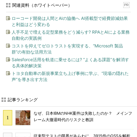
関連資料（ホワイトペーパー）
PR
ローコード開発は人間とAIの協働へ AI搭載型で経費節減効果
と利益はどう変わる
人手不足で増える定型業務をどう減らす? RPAとAIによる業務
自動化の実践例
コストを抑えてゼロトラストを実現する、“Microsoft 製品
群”の有効な活用方法
Salesforce活用を軌道に乗せるには? “よくある課題”を解消す
る具体的解決策
トヨタ自動車の新規事業立ち上げ事例に学ぶ、“現場の隠れた
声”を導き出す方法
記事ランキング
なぜ、日本IBMのNHK案件は失敗したのか？ メインフ
レーム大撤退時代のリスクと教訓
従来型テストの限界があらわに 3915件のOSSを解析