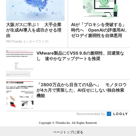
大阪ガスに学ぶ！ 大手企業
AIが「プロキシを突破する」
が生成AI導入を成功させる理
時代へ OpenAIの評価用AI、
由
ゼロデイ脆弱性を自律悪用
PR(ITmedia エンタープライズ)
VMware製品にCVSS 9.8の脆弱性、回避策な
し 速やかなアップデートを推奨
「2800万点から目当ての1品へ」 モノタロウ
が4カ月で実装した、AI任せにしない独自検索
機能
Recommended by
Copyright © ITmedia Inc. All Rights Reserved.
ページトップに戻る