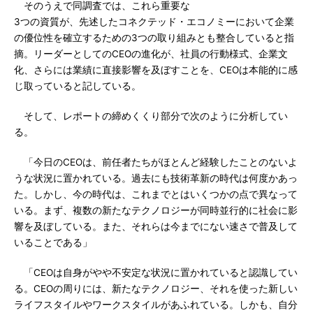
そのうえで同調査では、これら重要な
3つの資質が、先述したコネクテッド・エコノミーにおいて企業
の優位性を確立するための3つの取り組みとも整合していると指
摘。リーダーとしてのCEOの進化が、社員の行動様式、企業文
化、さらには業績に直接影響を及ぼすことを、CEOは本能的に感
じ取っていると記している。
そして、レポートの締めくくり部分で次のように分析してい
る。
「今日のCEOは、前任者たちがほとんど経験したことのないよ
うな状況に置かれている。過去にも技術革新の時代は何度かあっ
た。しかし、今の時代は、これまでとはいくつかの点で異なって
いる。まず、複数の新たなテクノロジーが同時並行的に社会に影
響を及ぼしている。また、それらは今までにない速さで普及して
いることである」
「CEOは自身がやや不安定な状況に置かれていると認識してい
る。CEOの周りには、新たなテクノロジー、それを使った新しい
ライフスタイルやワークスタイルがあふれている。しかも、自分