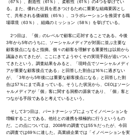
（67％）、創造性（61％）、柔軟性（61％）の4つを挙げてい
る。また、優れた社員を惹きつけるために重要な組織要因とし
て、共有される価値観（65％）、コラボレーションを推奨する職
場環境（63％）、組織のミッション（58％）を挙げている。
2つ目は、「個」のレベルで顧客に応対することである。今後
3年から5年のうちに、ソーシャルメディアが対面に並ぶ主要な
顧客接点になると指摘。個々の顧客を理解する重要性は以前から
議論されてきたが、ここにきてようやくその実現手段が追いつい
てきたという。調査結果をみると、「現時点でソーシャルメディ
アが重要な顧客接点である」と回答した割合は16％に過ぎない
が、「3年から5年後には重要な顧客接点になる」と回答した割
合は57％にまで高まっている。そうした状況から、CEOはソーシ
ャルメディアが「個」客に関する洞察の源泉であり、「個」客と
つながる手段であると考えているという。
そして3つ目は、パートナーシップによってイノベーションを
増幅することである。他社との連携を積極的に行うというもの
だ。この点については、2008年の調査では55％だったが、今回
の調査では69％に達した。高業績企業では「イノベーションを実