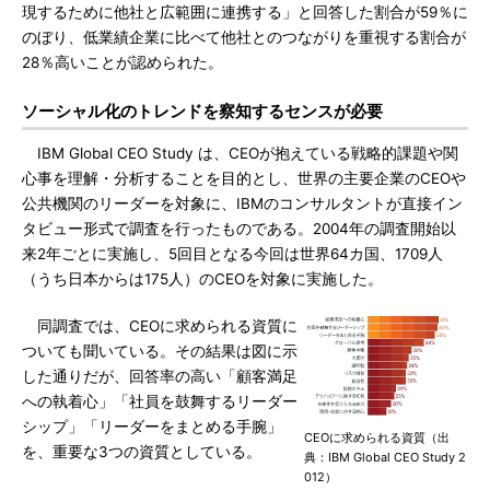
現するために他社と広範囲に連携する」と回答した割合が59％に
のぼり、低業績企業に比べて他社とのつながりを重視する割合が
28％高いことが認められた。
ソーシャル化のトレンドを察知するセンスが必要
IBM Global CEO Study は、CEOが抱えている戦略的課題や関
心事を理解・分析することを目的とし、世界の主要企業のCEOや
公共機関のリーダーを対象に、IBMのコンサルタントが直接イン
タビュー形式で調査を行ったものである。2004年の調査開始以
来2年ごとに実施し、5回目となる今回は世界64カ国、1709人
（うち日本からは175人）のCEOを対象に実施した。
同調査では、CEOに求められる資質に
ついても聞いている。その結果は図に示
した通りだが、回答率の高い「顧客満足
への執着心」「社員を鼓舞するリーダー
シップ」「リーダーをまとめる手腕」
CEOに求められる資質（出
を、重要な3つの資質としている。
典：IBM Global CEO Study 2
012）