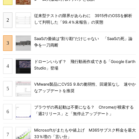
従来型テストの限界があらわに 3915件のOSSを解析
して判明した「99.4％未報告」の実態
SaaSの価値は“割り勘”だけじゃない 「SaaSの死」論
争を一刀両断
ドローンいらず？ 飛行動画作成できる「Google Earth
Studio」登場
VMware製品にCVSS 9.8の脆弱性、回避策なし 速やか
なアップデートを推奨
ブラウザの再起動は不要になる？ Chromeが模索する
「週2リリース」と「無停止アップデート」
Microsoftがまたもや値上げ M365サブスク料金を最大
33％増の「言い分」