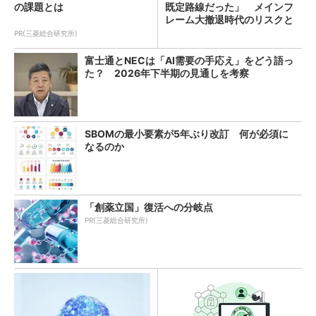
の課題とは
既定路線だった」 メインフ
レーム大撤退時代のリスクと
教訓
PR(三菱総合研究所)
富士通とNECは「AI需要の手応え」をどう語っ
た？ 2026年下半期の見通しを考察
SBOMの最小要素が5年ぶり改訂 何が必須に
なるのか
「創薬立国」復活への分岐点
PR(三菱総合研究所)