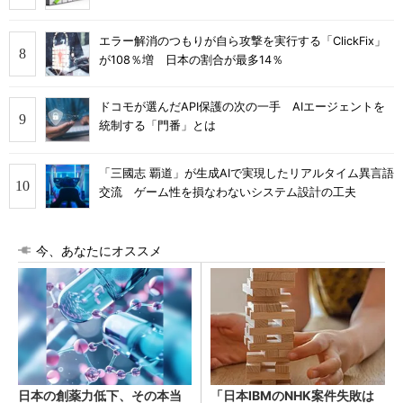
エラー解消のつもりが自ら攻撃を実行する「ClickFix」
が108％増 日本の割合が最多14％
ドコモが選んだAPI保護の次の一手 AIエージェントを
統制する「門番」とは
「三國志 覇道」が生成AIで実現したリアルタイム異言語
交流 ゲーム性を損なわないシステム設計の工夫
今、あなたにオススメ
日本の創薬力低下、その本当
「日本IBMのNHK案件失敗は