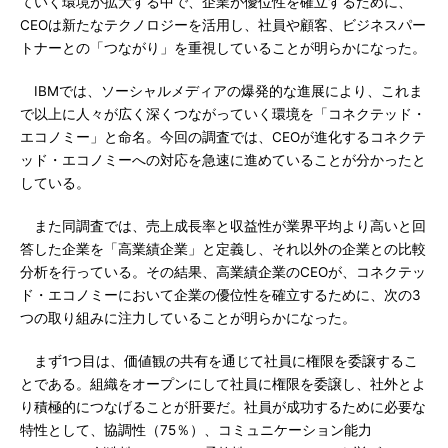
ていく環境が拡大する中で、企業が優位性を確立するために、
CEOは新たなテクノロジーを活用し、社員や顧客、ビジネスパー
トナーとの「つながり」を重視していることが明らかになった。
IBMでは、ソーシャルメディアの爆発的な進展により、これま
で以上に人々が広く深くつながっていく環境を「コネクテッド・
エコノミー」と命名。今回の調査では、CEOが進化するコネクテ
ッド・エコノミーへの対応を急速に進めていることが分かったと
している。
また同調査では、売上成長率と収益性が業界平均より高いと回
答した企業を「高業績企業」と定義し、それ以外の企業との比較
分析を行っている。その結果、高業績企業のCEOが、コネクテッ
ド・エコノミーにおいて企業の優位性を確立するために、次の3
つの取り組みに注力していることが明らかになった。
まず1つ目は、価値観の共有を通じて社員に権限を委譲するこ
とである。組織をオープンにして社員に権限を委譲し、社外とよ
り積極的につなげることが肝要だ。社員が成功するために必要な
特性として、協調性（75％）、コミュニケーション能力