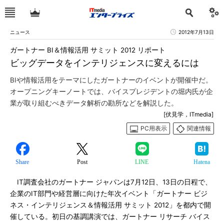
ニュース
2012年7月13日
ガートナー BI＆情報活用 サミット 2012 リポート
ビッグデータをインテリジェンスに変えるには
BIや情報活用をテーマにしたガートナーのイベントが開催中だ。
オープニングキーノートでは、バイスプレジデントの堀内氏が企
業が取り組むべきデータ解析の勘所などを解説した。
[伏見学，ITmedia]
PC用表示
関連情報
Share
Post
LINE
Hatena
IT調査会社のガートナー ジャパンは7月12日、13日の日程で、
企業のIT部門や経営層に向けた年次イベント「ガートナー ビジ
ネス・インテリジェンス＆情報活用 サミット 2012」を都内で開
催している。初日の基調講演では、ガートナー リサーチ バイス