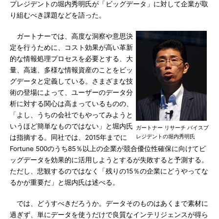
プレジデントの堀内秀明氏が「ビッグデータ」に対して企業が取
り組むべき課題などを語った。
ガートナーでは、高度な洞察や意思決
定を行うために、コスト効果が高い革新
的な情報処理プロセスを必要とする、大
量、高速、多様な情報資産のことをビッ
グデータと定義している。さまざまな技
術の登場によって、ユーザーのデータ分
析に対する関心は高まっているものの、
「よし、うちの会社でもやってみようと
いうほど簡単なものではない」と堀内氏
ガートナー リサーチ バイスプ
レジデントの堀内秀明氏
は指摘する。同社では、2015年までに
Fortune 500のうち85％以上の企業が競合優位性確保に向けてビ
ッグデータを効果的に活用しようとするが失敗すると予測する。
ただし、悲観するのではなく「残りの15％の企業にどうやってな
るかが重要だ」と堀内氏は述べる。
では、どうすべきだろうか。データそのものはあくまで素材に
過ぎず、単にデータを使うだけで良質なインテリジェンスが得ら