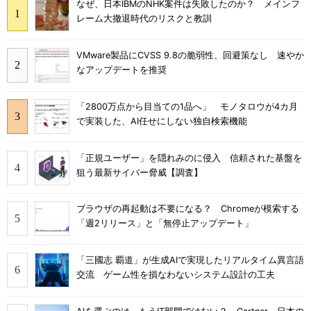
なぜ、日本IBMのNHK案件は失敗したのか？ メインフ
レーム大撤退時代のリスクと教訓
VMware製品にCVSS 9.8の脆弱性、回避策なし 速やか
なアップデートを推奨
「2800万点から目当ての1品へ」 モノタロウが4カ月
で実装した、AI任せにしない独自検索機能
「正規ユーザー」を隠れみのに侵入 信頼された基盤を
狙う最新サイバー脅威【調査】
ブラウザの再起動は不要になる？ Chromeが模索する
「週2リリース」と「無停止アップデート」
「三國志 覇道」が生成AIで実現したリアルタイム異言語
交流 ゲーム性を損なわないシステム設計の工夫