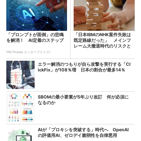
「プロンプトが面倒」の悲鳴
「日本IBMのNHK案件失敗は
を解消！ AI定着のステップ
既定路線だった」 メインフ
レーム大撤退時代のリスクと
教訓
PR(ITmedia エンタープライズ)
エラー解消のつもりが自ら攻撃を実行する「Cl
ickFix」が108％増 日本の割合が最多14％
SBOMの最小要素が5年ぶり改訂 何が必須に
なるのか
AIが「プロキシを突破する」時代へ OpenAI
の評価用AI、ゼロデイ脆弱性を自律悪用