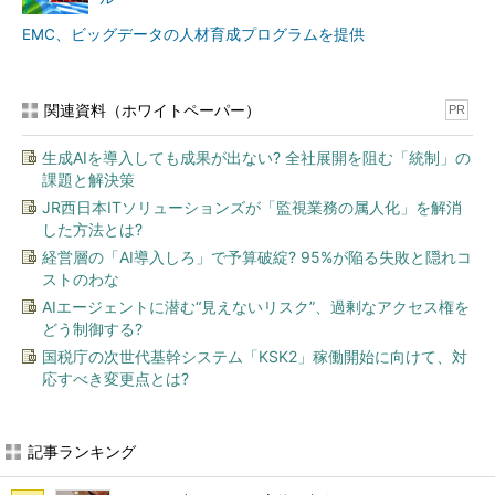
EMC、ビッグデータの人材育成プログラムを提供
関連資料（ホワイトペーパー）
PR
生成AIを導入しても成果が出ない? 全社展開を阻む「統制」の
課題と解決策
JR西日本ITソリューションズが「監視業務の属人化」を解消
した方法とは?
経営層の「AI導入しろ」で予算破綻? 95%が陥る失敗と隠れコ
ストのわな
AIエージェントに潜む“見えないリスク”、過剰なアクセス権を
どう制御する?
国税庁の次世代基幹システム「KSK2」稼働開始に向けて、対
応すべき変更点とは?
記事ランキング