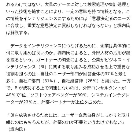
れるわけではない。大量のデータに対して検索処理や集計処理と
いった技術を施すことにより、一定の意味を持つ情報となる。こ
の情報をインテリジェンスにするためには「意思決定者のニーズ
に合致し、重要な意思決定に貢献しなければならない」と堀内氏
は解説する。
データをインテリジェンスにつなげるために、企業は具体的に
何に取り組めば良いのか。堀内氏によると、外部人材の活用が鍵
を握るという。ガートナーの調査によると、企業がビジネス・イ
ンテリジェンス（BI）に関する取り組みを成功させる上で重要な
役割を担うのは、自社のユーザー部門が回答全体の37％と最も
多く、自社IT部門（31％）、自社経営陣（26％）と続いた。一方
で、BIが成功する上で関連しないのは、外部コンサルタントが
49％で1位、ソフトウェアベンダーが39％、システムインテグレ
ーターが23％と、外部パートナーが上位を占めた。
「BIを成功させるためには、ユーザー企業自身がしっかりと取り
組むのはもちろんだが、外部の力が不要というわけでもない」
（堀内氏）