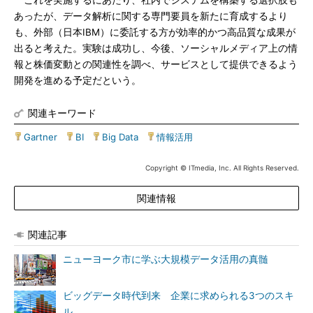
これを実施するにあたり、社内でシステムを構築する選択肢も
あったが、データ解析に関する専門要員を新たに育成するより
も、外部（日本IBM）に委託する方が効率的かつ高品質な成果が
出ると考えた。実験は成功し、今後、ソーシャルメディア上の情
報と株価変動との関連性を調べ、サービスとして提供できるよう
開発を進める予定だという。
関連キーワード
Gartner
|
BI
|
Big Data
|
情報活用
Copyright © ITmedia, Inc. All Rights Reserved.
関連情報
関連記事
ニューヨーク市に学ぶ大規模データ活用の真髄
ビッグデータ時代到来 企業に求められる3つのスキ
ル