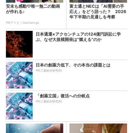
安未も感動♡唯一無二の動画
富士通とNECは「AI需要の手
が作れる♪
応え」をどう語った？ 2026
年下半期の見通しを考察
PR(アドビ｜CanCam.jp)
日本通運×アクセンチュアの124億円訴訟に学
ぶ、なぜ大規模開発は“燃える”のか
日本の創薬力低下、その本当の課題とは
PR(三菱総合研究所)
「創薬立国」復活への分岐点
PR(三菱総合研究所)