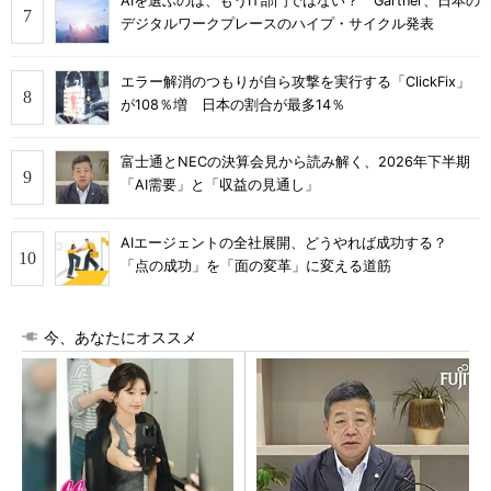
AIを選ぶのは、もうIT部門ではない？ Gartner、日本の
デジタルワークプレースのハイプ・サイクル発表
エラー解消のつもりが自ら攻撃を実行する「ClickFix」
が108％増 日本の割合が最多14％
富士通とNECの決算会見から読み解く、2026年下半期
「AI需要」と「収益の見通し」
AIエージェントの全社展開、どうやれば成功する？
「点の成功」を「面の変革」に変える道筋
今、あなたにオススメ