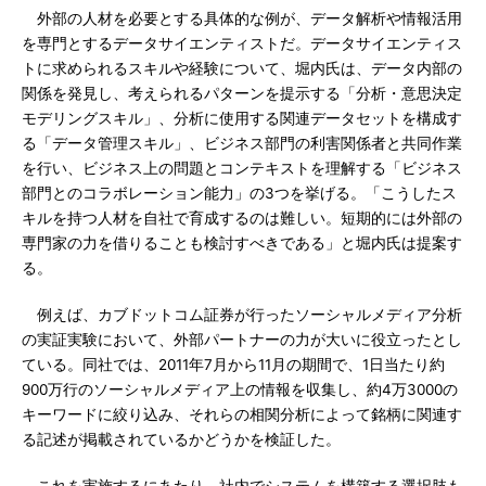
外部の人材を必要とする具体的な例が、データ解析や情報活用
を専門とするデータサイエンティストだ。データサイエンティス
トに求められるスキルや経験について、堀内氏は、データ内部の
関係を発見し、考えられるパターンを提示する「分析・意思決定
モデリングスキル」、分析に使用する関連データセットを構成す
る「データ管理スキル」、ビジネス部門の利害関係者と共同作業
を行い、ビジネス上の問題とコンテキストを理解する「ビジネス
部門とのコラボレーション能力」の3つを挙げる。「こうしたス
キルを持つ人材を自社で育成するのは難しい。短期的には外部の
専門家の力を借りることも検討すべきである」と堀内氏は提案す
る。
例えば、カブドットコム証券が行ったソーシャルメディア分析
の実証実験において、外部パートナーの力が大いに役立ったとし
ている。同社では、2011年7月から11月の期間で、1日当たり約
900万行のソーシャルメディア上の情報を収集し、約4万3000の
キーワードに絞り込み、それらの相関分析によって銘柄に関連す
る記述が掲載されているかどうかを検証した。