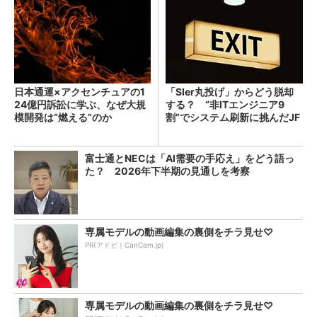
日本通運×アクセンチュアの1
「SIer丸投げ」からどう脱却
24億円訴訟に学ぶ、なぜ大規
する？ “非ITエンジニア9
模開発は“燃える”のか
割”でシステム刷新に挑んだJF
Eスチールに学ぶ
富士通とNECは「AI需要の手応え」をどう語っ
た？ 2026年下半期の見通しを考察
専属モデルの動画編集の裏側をチラ見せ♡
PR(アドビ｜CanCam.jp)
専属モデルの動画編集の裏側をチラ見せ♡