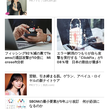
PR(アドビ｜CanCam.jp)
フィッシング92％減の裏でTe
エラー解消のつもりが自ら攻
amsの通話攻撃が10倍に Mi
撃を実行する「ClickFix」が1
crosoft分析
08％増 日本の割合が最多1
4％
翌朝、引き締まる肌。ゲラン、アベイユ・ロイ
ヤルの新ナイトケア
PR(ゲラン｜美的.com)
SBOMの最小要素が5年ぶり改訂 何が必須に
なるのか