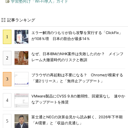
学習塾向け「Wi-Fi導入」ガイド
記事ランキング
エラー解消のつもりが自ら攻撃を実行する「ClickFix」
が108％増 日本の割合が最多14％
なぜ、日本IBMのNHK案件は失敗したのか？ メインフ
レーム大撤退時代のリスクと教訓
ブラウザの再起動は不要になる？ Chromeが模索する
「週2リリース」と「無停止アップデート」
VMware製品にCVSS 9.8の脆弱性、回避策なし 速やか
なアップデートを推奨
富士通とNECの決算会見から読み解く、2026年下半期
「AI需要」と「収益の見通し」