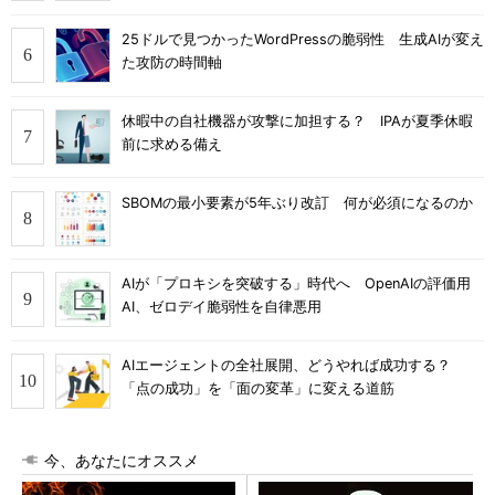
25ドルで見つかったWordPressの脆弱性 生成AIが変え
た攻防の時間軸
休暇中の自社機器が攻撃に加担する？ IPAが夏季休暇
前に求める備え
SBOMの最小要素が5年ぶり改訂 何が必須になるのか
AIが「プロキシを突破する」時代へ OpenAIの評価用
AI、ゼロデイ脆弱性を自律悪用
AIエージェントの全社展開、どうやれば成功する？
「点の成功」を「面の変革」に変える道筋
今、あなたにオススメ