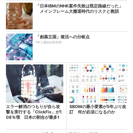
「日本IBMのNHK案件失敗は既定路線だった」
メインフレーム大撤退時代のリスクと教訓
「創薬立国」復活への分岐点
PR(三菱総合研究所)
エラー解消のつもりが自ら攻
SBOMの最小要素が5年ぶり改
撃を実行する「ClickFix」が1
訂 何が必須になるのか
08％増 日本の割合が最多1
4％