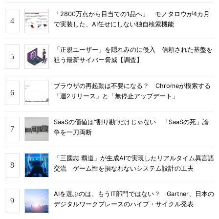
「2800万点から目当ての1品へ」 モノタロウが4カ月
で実装した、AI任せにしない独自検索機能
「正規ユーザー」を隠れみのに侵入 信頼された基盤を
狙う最新サイバー脅威【調査】
ブラウザの再起動は不要になる？ Chromeが模索する
「週2リリース」と「無停止アップデート」
SaaSの価値は“割り勘”だけじゃない 「SaaSの死」論
争を一刀両断
「三國志 覇道」が生成AIで実現したリアルタイム異言語
交流 ゲーム性を損なわないシステム設計の工夫
AIを選ぶのは、もうIT部門ではない？ Gartner、日本の
デジタルワークプレースのハイプ・サイクル発表