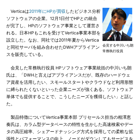
Verticaは
2011年にHPが買収
したビジネス分析
ソフトウェアの企業。12月1日付でHPとの統合
が完了し、HPのソフトウェア事業として運営さ
れる。日本HPもこれを受けてVertica事業本部を
設立した。なお、同社では2011年夏からVertica
会見する中川いち朗
と同社サーバを組み合わせたDWHアプライアン
常務執行役員
スを販売している。
会見した常務執行役員 HPソフトウェア事業統括の中川いち朗
氏は、「DWHと言えばアプライアンスだが、既存のハードウェ
ア資産を活用したい、スモールスタートやクラウドなど利用形態
に縛られたくないといった企業ニーズが強くある。ソフトウェア
単体でも提供することで、こうしたニーズを獲得したい」と話し
た。
製品特徴についてVertica事業本部 プリセールス担当の相澤恵
奏氏は、カラム型データベースの特性を生かした高速検索やデー
タの高圧縮率、シェアードナッシング方式を採用しての柔軟な拡
張性とパフォーマンスの向上、ノードがダウンしてもサービスを