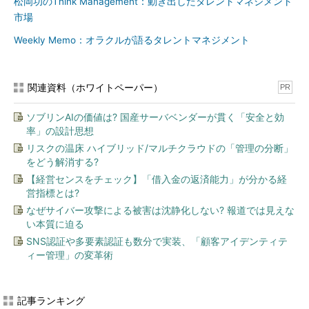
松岡功のThink Management：動き出したタレントマネジメント
市場
Weekly Memo：オラクルが語るタレントマネジメント
関連資料（ホワイトペーパー）
PR
ソブリンAIの価値は? 国産サーバベンダーが貫く「安全と効
率」の設計思想
リスクの温床 ハイブリッド/マルチクラウドの「管理の分断」
をどう解消する?
【経営センスをチェック】「借入金の返済能力」が分かる経
営指標とは?
なぜサイバー攻撃による被害は沈静化しない? 報道では見えな
い本質に迫る
SNS認証や多要素認証も数分で実装、「顧客アイデンティテ
ィー管理」の変革術
記事ランキング