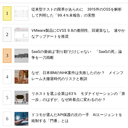
従来型テストの限界があらわに 3915件のOSSを解析
して判明した「99.4％未報告」の実態
VMware製品にCVSS 9.8の脆弱性、回避策なし 速やか
なアップデートを推奨
SaaSの価値は“割り勘”だけじゃない 「SaaSの死」論
争を一刀両断
なぜ、日本IBMのNHK案件は失敗したのか？ メインフ
レーム大撤退時代のリスクと教訓
リホストを選ぶ企業は63％ モダナイゼーションの「第
一歩」のはずが、なぜ終着点に変わるのか？
ドコモが選んだAPI保護の次の一手 AIエージェントを
統制する「門番」とは