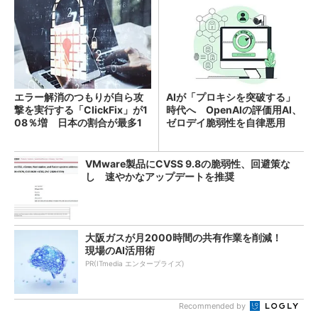
エラー解消のつもりが自ら攻
AIが「プロキシを突破する」
撃を実行する「ClickFix」が1
時代へ OpenAIの評価用AI、
08％増 日本の割合が最多1
ゼロデイ脆弱性を自律悪用
4％
VMware製品にCVSS 9.8の脆弱性、回避策な
し 速やかなアップデートを推奨
大阪ガスが月2000時間の共有作業を削減！
現場のAI活用術
PR(ITmedia エンタープライズ)
Recommended by