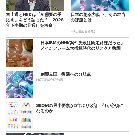
富士通とNECは「AI需要の手
日本の創薬力低下、その本当
応え」をどう語った？ 2026
の課題とは
年下半期の見通しを考察
PR(三菱総合研究所)
「日本IBMのNHK案件失敗は既定路線だった」
メインフレーム大撤退時代のリスクと教訓
「創薬立国」復活への分岐点
PR(三菱総合研究所)
SBOMの最小要素が5年ぶり改訂 何が必須に
なるのか