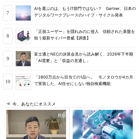
AIを選ぶのは、もうIT部門ではない？ Gartner、日本の
デジタルワークプレースのハイプ・サイクル発表
「正規ユーザー」を隠れみのに侵入 信頼された基盤を
狙う最新サイバー脅威【調査】
富士通とNECの決算会見から読み解く、2026年下半期
「AI需要」と「収益の見通し」
「2800万点から目当ての1品へ」 モノタロウが4カ月
で実装した、AI任せにしない独自検索機能
今、あなたにオススメ