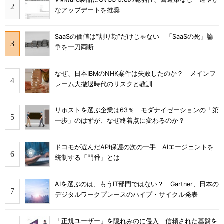
なアップデートを推奨
SaaSの価値は“割り勘”だけじゃない 「SaaSの死」論
争を一刀両断
なぜ、日本IBMのNHK案件は失敗したのか？ メインフ
レーム大撤退時代のリスクと教訓
リホストを選ぶ企業は63％ モダナイゼーションの「第
一歩」のはずが、なぜ終着点に変わるのか？
ドコモが選んだAPI保護の次の一手 AIエージェントを
統制する「門番」とは
AIを選ぶのは、もうIT部門ではない？ Gartner、日本の
デジタルワークプレースのハイプ・サイクル発表
「正規ユーザー」を隠れみのに侵入 信頼された基盤を