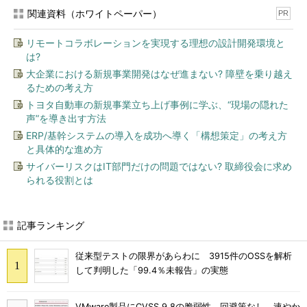
関連資料（ホワイトペーパー）
PR
リモートコラボレーションを実現する理想の設計開発環境と
は?
大企業における新規事業開発はなぜ進まない? 障壁を乗り越え
るための考え方
トヨタ自動車の新規事業立ち上げ事例に学ぶ、“現場の隠れた
声”を導き出す方法
ERP/基幹システムの導入を成功へ導く「構想策定」の考え方
と具体的な進め方
サイバーリスクはIT部門だけの問題ではない? 取締役会に求め
られる役割とは
記事ランキング
従来型テストの限界があらわに 3915件のOSSを解析
して判明した「99.4％未報告」の実態
VMware製品にCVSS 9.8の脆弱性、回避策なし 速やか