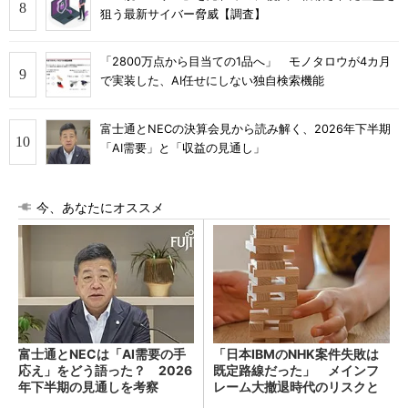
狙う最新サイバー脅威【調査】
「2800万点から目当ての1品へ」 モノタロウが4カ月
で実装した、AI任せにしない独自検索機能
富士通とNECの決算会見から読み解く、2026年下半期
「AI需要」と「収益の見通し」
今、あなたにオススメ
富士通とNECは「AI需要の手
「日本IBMのNHK案件失敗は
応え」をどう語った？ 2026
既定路線だった」 メインフ
年下半期の見通しを考察
レーム大撤退時代のリスクと
教訓