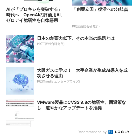
AIが「プロキシを突破する」
「創薬立国」復活への分岐点
時代へ OpenAIの評価用AI、
ゼロデイ脆弱性を自律悪用
PR(三菱総合研究所)
日本の創薬力低下、その本当の課題とは
PR(三菱総合研究所)
大阪ガスに学ぶ！ 大手企業が生成AI導入を成
功させる理由
PR(ITmedia エンタープライズ)
VMware製品にCVSS 9.8の脆弱性、回避策な
し 速やかなアップデートを推奨
Recommended by