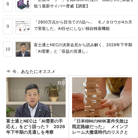
狙う最新サイバー脅威【調査】
「2800万点から目当ての1品へ」 モノタロウが4カ月
で実装した、AI任せにしない独自検索機能
富士通とNECの決算会見から読み解く、2026年下半期
「AI需要」と「収益の見通し」
今、あなたにオススメ
富士通とNECは「AI需要の手
「日本IBMのNHK案件失敗は
応え」をどう語った？ 2026
既定路線だった」 メインフ
年下半期の見通しを考察
レーム大撤退時代のリスクと
教訓