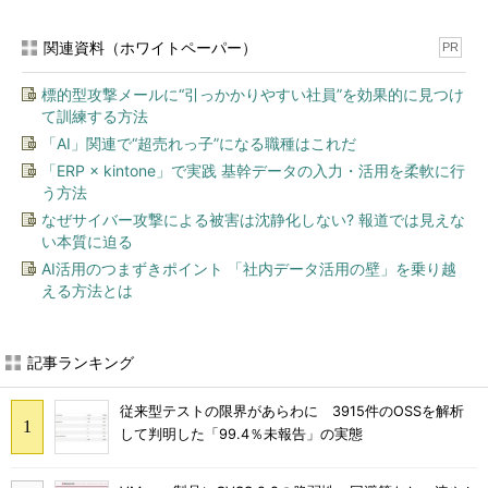
関連資料（ホワイトペーパー）
PR
標的型攻撃メールに“引っかかりやすい社員”を効果的に見つけ
て訓練する方法
「AI」関連で“超売れっ子”になる職種はこれだ
「ERP × kintone」で実践 基幹データの入力・活用を柔軟に行
う方法
なぜサイバー攻撃による被害は沈静化しない? 報道では見えな
い本質に迫る
AI活用のつまずきポイント 「社内データ活用の壁」を乗り越
える方法とは
記事ランキング
従来型テストの限界があらわに 3915件のOSSを解析
して判明した「99.4％未報告」の実態