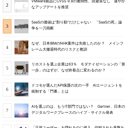
VMware製品にCVSS 9.8の脆弱性、回避策なし 速やか
なアップデートを推奨
SaaSの価値は“割り勘”だけじゃない 「SaaSの死」論
争を一刀両断
なぜ、日本IBMのNHK案件は失敗したのか？ メインフ
レーム大撤退時代のリスクと教訓
リホストを選ぶ企業は63％ モダナイゼーションの「第
一歩」のはずが、なぜ終着点に変わるのか？
ドコモが選んだAPI保護の次の一手 AIエージェントを
統制する「門番」とは
AIを選ぶのは、もうIT部門ではない？ Gartner、日本の
デジタルワークプレースのハイプ・サイクル発表
「正規ユーザー」を隠れみのに侵入 信頼された基盤を