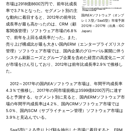
市場は2918億8600万円で、前年比成長
率で3.7％となった。セグメント別の主
国内EAソフトウェア（オンプ
な動向に着目すると、2012年の前年比
レミス型／SaaS型）市場予測
成長率が最も高かったのは、CRM（顧
2012年～2017年（出典：IDC
客関係管理）ソフトウェア市場の6.8％
Japan）
で、前年を上回る成長率だった。また、
売り上げ構成比が最も大きい国内ERM（エンタープライズリスク
管理）ソフトウェア市場では、国内企業のグローバル展開に伴う
システム刷新ニーズとグループ企業を含めた経営の高度化ニーズ
が市場をけん引しており、2012年は前年比成長率2.9％で推移し
た。
2012～2017年の国内EAソフトウェア市場は、年間平均成長率
4.3％で推移し、2017年の同市場規模は3599億8200万円に達す
ると予測する。セグメント別に見ると、国内ERMソフトウェア市
場の年間平均成長率は4.2％、国内CRMソフトウェア市場では
5.0％、国内SCM（サプライチェーン管理）ソフトウェア市場は
3.9％と見込んでいる。
SaaS型による売り上げ額を抽出した市場に着目すると、ERM