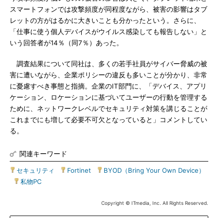
スマートフォンでは攻撃頻度が同程度ながら、被害の影響はタブ
レットの方がはるかに大きいことも分かったという。さらに、
「仕事に使う個人デバイスがウイルス感染しても報告しない」と
いう回答者が14％（同7％）あった。
調査結果について同社は、多くの若手社員がサイバー脅威の被
害に遭いながら、企業ポリシーの違反も多いことが分かり、非常
に憂慮すべき事態と指摘。企業のIT部門に、「デバイス、アプリ
ケーション、ロケーションに基づいてユーザーの行動を管理する
ために、ネットワークレベルでセキュリティ対策を講じることが
これまでにも増して必要不可欠となっていると」コメントしてい
る。
関連キーワード
セキュリティ
|
Fortinet
|
BYOD（Bring Your Own Device）
|
私物PC
Copyright © ITmedia, Inc. All Rights Reserved.