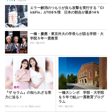
エラー解消のつもりが自ら攻撃を実行する「Cl
ickFix」が108％増 日本の割合が最多14％
一橋・慶應・東京外大の学長らが語る学部・大
学院５年一貫教育
PR(一橋大学)
『ザ セラム』の知られざる実
一橋大シンポ 学部・大学院
力に迫る！
を５年で結ぶ一貫教育プログ
ラム
PR(エリクシール on 美的.com)
PR(一橋大学)