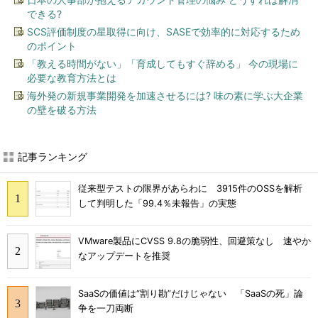
できる?
SCS評価制度の星取得に向け、SASEで効率的に対応するため
のポイント
「教える時間がない」「育成してもすぐ辞める」 今の現場に
必要な教育方法とは
海外発の新規事業開発を加速させるには? 味の素に学ぶ大企業
の壁を破る方法
記事ランキング
従来型テストの限界があらわに 3915件のOSSを解析
して判明した「99.4％未報告」の実態
VMware製品にCVSS 9.8の脆弱性、回避策なし 速やか
なアップデートを推奨
SaaSの価値は“割り勘”だけじゃない 「SaaSの死」論
争を一刀両断