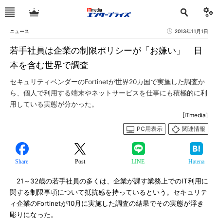
ニュース
2013年11月1日
若手社員は企業の制限ポリシーが「お嫌い」 日
本を含む世界で調査
セキュリティベンダーのFortinetが世界20カ国で実施した調査か
ら、個人で利用する端末やネットサービスを仕事にも積極的に利
用している実態が分かった。
[ITmedia]
PC用表示
関連情報
Share
Post
LINE
Hatena
21～32歳の若手社員の多くは、企業が課す業務上でのIT利用に
関する制限事項について抵抗感を持っているという。セキュリテ
ィ企業のFortinetが10月に実施した調査の結果でその実態が浮き
彫りになった。