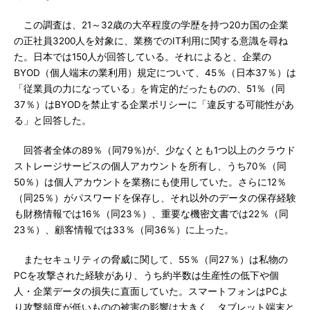
この調査は、21～32歳の大卒程度の学歴を持つ20カ国の企業
の正社員3200人を対象に、業務でのIT利用に関する意識を尋ね
た。日本では150人が回答している。それによると、企業の
BYOD（個人端末の業利用）規定について、45％（日本37％）は
「従業員の力になっている」を肯定的だったものの、51％（同
37％）はBYODを禁止する企業ポリシーに「違反する可能性があ
る」と回答した。
回答者全体の89％（同79％)が、少なくとも1つ以上のクラウド
ストレージサービスの個人アカウントを所有し、うち70％（同
50％）は個人アカウントを業務にも使用していた。さらに12％
（同25％）がパスワードを保存し、それ以外のデータの保存経験
も財務情報では16％（同23％）、重要な機密文書では22％（同
23％）、顧客情報では33％（同36％）に上った。
またセキュリティの脅威に関して、55％（同27％）は私物の
PCを攻撃された経験があり、うち約半数は生産性の低下や個
人・企業データの損失に直面していた。スマートフォンはPCよ
り攻撃頻度が低いものの被害の影響は大きく、タブレット端末と