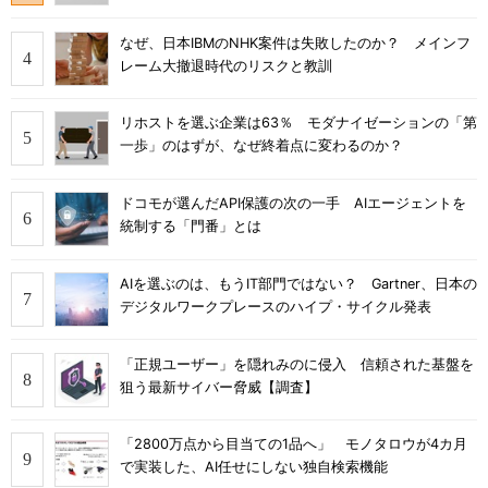
なぜ、日本IBMのNHK案件は失敗したのか？ メインフ
レーム大撤退時代のリスクと教訓
リホストを選ぶ企業は63％ モダナイゼーションの「第
一歩」のはずが、なぜ終着点に変わるのか？
ドコモが選んだAPI保護の次の一手 AIエージェントを
統制する「門番」とは
AIを選ぶのは、もうIT部門ではない？ Gartner、日本の
デジタルワークプレースのハイプ・サイクル発表
「正規ユーザー」を隠れみのに侵入 信頼された基盤を
狙う最新サイバー脅威【調査】
「2800万点から目当ての1品へ」 モノタロウが4カ月
で実装した、AI任せにしない独自検索機能