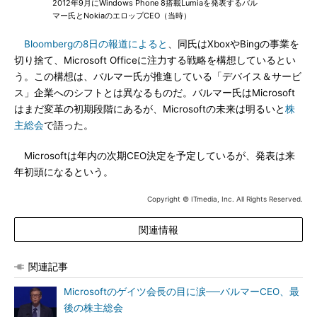
2012年9月にWindows Phone 8搭載Lumiaを発表するバル
マー氏とNokiaのエロップCEO（当時）
Bloombergの8日の報道によると
、同氏はXboxやBingの事業を
切り捨て、Microsoft Officeに注力する戦略を構想しているとい
う。この構想は、バルマー氏が推進している「デバイス＆サービ
ス」企業へのシフトとは異なるものだ。バルマー氏はMicrosoft
はまだ変革の初期段階にあるが、Microsoftの未来は明るいと
株
主総会
で語った。
Microsoftは年内の次期CEO決定を予定しているが、発表は来
年初頭になるという。
Copyright © ITmedia, Inc. All Rights Reserved.
関連情報
関連記事
Microsoftのゲイツ会長の目に涙──バルマーCEO、最
後の株主総会