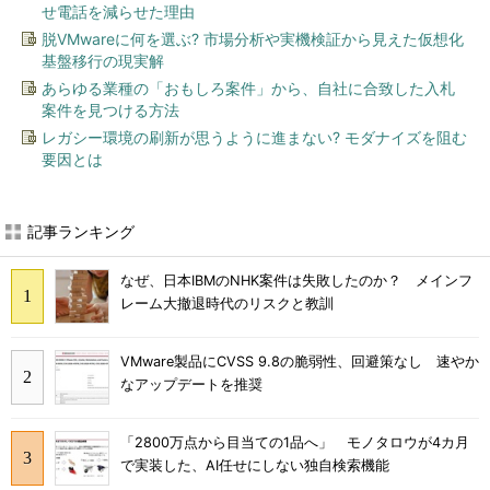
せ電話を減らせた理由
脱VMwareに何を選ぶ? 市場分析や実機検証から見えた仮想化
基盤移行の現実解
あらゆる業種の「おもしろ案件」から、自社に合致した入札
案件を見つける方法
レガシー環境の刷新が思うように進まない? モダナイズを阻む
要因とは
記事ランキング
なぜ、日本IBMのNHK案件は失敗したのか？ メインフ
レーム大撤退時代のリスクと教訓
VMware製品にCVSS 9.8の脆弱性、回避策なし 速やか
なアップデートを推奨
「2800万点から目当ての1品へ」 モノタロウが4カ月
で実装した、AI任せにしない独自検索機能