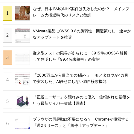
なぜ、日本IBMのNHK案件は失敗したのか？ メインフ
レーム大撤退時代のリスクと教訓
VMware製品にCVSS 9.8の脆弱性、回避策なし 速やか
なアップデートを推奨
従来型テストの限界があらわに 3915件のOSSを解析
して判明した「99.4％未報告」の実態
「2800万点から目当ての1品へ」 モノタロウが4カ月
で実装した、AI任せにしない独自検索機能
「正規ユーザー」を隠れみのに侵入 信頼された基盤を
狙う最新サイバー脅威【調査】
ブラウザの再起動は不要になる？ Chromeが模索する
「週2リリース」と「無停止アップデート」