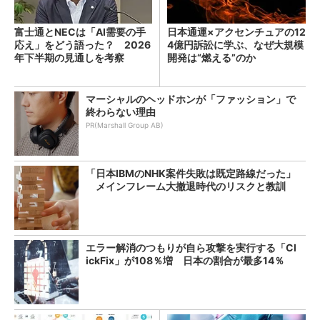
富士通とNECは「AI需要の手
日本通運×アクセンチュアの12
応え」をどう語った？ 2026
4億円訴訟に学ぶ、なぜ大規模
年下半期の見通しを考察
開発は“燃える”のか
マーシャルのヘッドホンが「ファッション」で
終わらない理由
PR(Marshall Group AB)
「日本IBMのNHK案件失敗は既定路線だった」
メインフレーム大撤退時代のリスクと教訓
エラー解消のつもりが自ら攻撃を実行する「Cl
ickFix」が108％増 日本の割合が最多14％