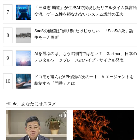
「三國志 覇道」が生成AIで実現したリアルタイム異言語
交流 ゲーム性を損なわないシステム設計の工夫
SaaSの価値は“割り勘”だけじゃない 「SaaSの死」論
争を一刀両断
AIを選ぶのは、もうIT部門ではない？ Gartner、日本の
デジタルワークプレースのハイプ・サイクル発表
ドコモが選んだAPI保護の次の一手 AIエージェントを
統制する「門番」とは
今、あなたにオススメ