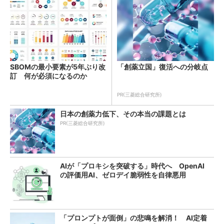
SBOMの最小要素が5年ぶり改
「創薬立国」復活への分岐点
訂 何が必須になるのか
PR(三菱総合研究所)
日本の創薬力低下、その本当の課題とは
PR(三菱総合研究所)
AIが「プロキシを突破する」時代へ OpenAI
の評価用AI、ゼロデイ脆弱性を自律悪用
「プロンプトが面倒」の悲鳴を解消！ AI定着