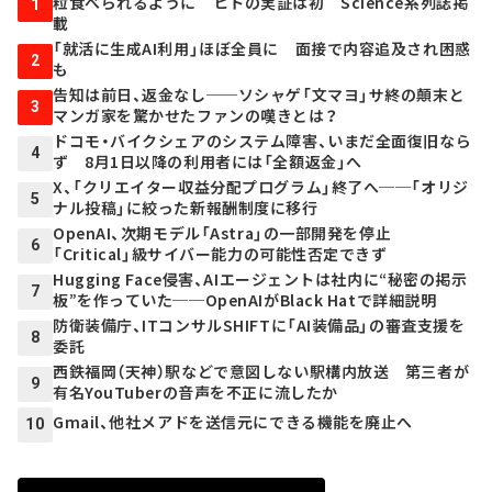
粒食べられるように ヒトの実証は初 Science系列誌掲
1
載
「就活に生成AI利用」ほぼ全員に 面接で内容追及され困惑
2
も
告知は前日、返金なし──ソシャゲ「文マヨ」サ終の顛末と
3
マンガ家を驚かせたファンの嘆きとは？
ドコモ・バイクシェアのシステム障害、いまだ全面復旧なら
4
ず 8月1日以降の利用者には「全額返金」へ
X、「クリエイター収益分配プログラム」終了へ──「オリジ
5
ナル投稿」に絞った新報酬制度に移行
OpenAI、次期モデル「Astra」の一部開発を停止
6
「Critical」級サイバー能力の可能性否定できず
Hugging Face侵害、AIエージェントは社内に“秘密の掲示
7
板”を作っていた──OpenAIがBlack Hatで詳細説明
防衛装備庁、ITコンサルSHIFTに「AI装備品」の審査支援を
8
委託
西鉄福岡（天神）駅などで意図しない駅構内放送 第三者が
9
有名YouTuberの音声を不正に流したか
Gmail、他社メアドを送信元にできる機能を廃止へ
10