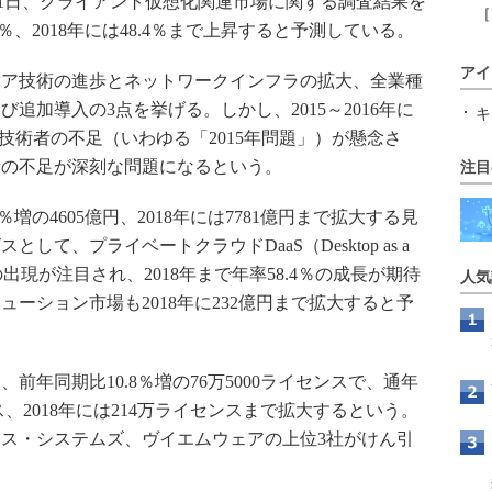
12月11日、クライアント仮想化関連市場に関する調査結果を
［
9％、2018年には48.4％まで上昇すると予測している。
アイ
ア技術の進歩とネットワークインフラの拡大、全業種
追加導入の3点を挙げる。しかし、2015～2016年に
キ
T技術者の不足（いわゆる「2015年問題」）が懸念さ
者の不足が深刻な問題になるという。
注目
％増の4605億円、2018年には7781億円まで拡大する見
て、プライベートクラウドDaaS（Desktop as a
Sの出現が注目され、2018年まで年率58.4％の成長が期待
人気
ーション市場も2018年に232億円まで拡大すると予
前年同期比10.8％増の76万5000ライセンスで、通年
ンス、2018年には214万ライセンスまで拡大するという。
ス・システムズ、ヴイエムウェアの上位3社がけん引