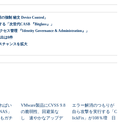
 秘文 Device Control」
世代CASB 『Bitglass』」
dentity Governance & Administration』」
出は0件
スチャンスを拡大
ればい
VMware製品にCVSS 9.8
エラー解消のつもりが
NAS」
の脆弱性、回避策な
自ら攻撃を実行する「C
」もガチ
し 速やかなアップデ
lickFix」が108％増 日
...
ートを推...
本の割...