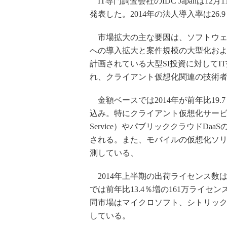
IT専門調査会社のIDC Japanは
発表した。2014年の法人導入率は26.
市場拡大の主な要因は、ソフトウェ
への導入拡大と案件規模の大型化および
計画されている大型SI投資に対してI
れ、クライアント仮想化関連の技術
金額ベースでは2014年が前年比19.7
込み。特にクライアント仮想化サービスとし
Service）やパブリッククラウドDaa
される。また、モバイルの仮想化ソリュ
測している、
2014年上半期の出荷ライセンス数は、
では前年比13.4％増の161万ライセ
同市場はマイクロソフト、シトリック
している。