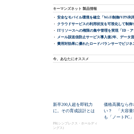
キーマンズネット 製品情報
安全なモバイル環境を確立「Wi-Fi制御/VPN利用の強制
クラウドサービスの利用状況を可視化して制御する「次
ITリソースへの権限の集中管理を実現「ID・アクセス管理 『I
メール誤送信防止サービス導入後2年、データ流
費用対効果に優れたロードバランサーでビジネ
今、あなたにオススメ
新卒200人超を即戦力
価格高騰なら作
に。その育成設計とは
い？ 「大容量
も「ノートPC
自作した学生たち
PR(シンプレクス・ホールディ
ングス)