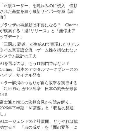
「正規ユーザー」を隠れみのに侵入 信頼
された基盤を狙う最新サイバー脅威【調
査】
ブラウザの再起動は不要になる？ Chrome
が模索する「週2リリース」と「無停止ア
ップデート」
「三國志 覇道」が生成AIで実現したリアル
タイム異言語交流 ゲーム性を損なわない
システム設計の工夫
AIを選ぶのは、もうIT部門ではない？
Gartner、日本のデジタルワークプレースの
ハイプ・サイクル発表
エラー解消のつもりが自ら攻撃を実行する
「ClickFix」が108％増 日本の割合が最多
14％
富士通とNECの決算会見から読み解く、
2026年下半期「AI需要」と「収益の見通
し」
AIエージェントの全社展開、どうやれば成
功する？ 「点の成功」を「面の変革」に