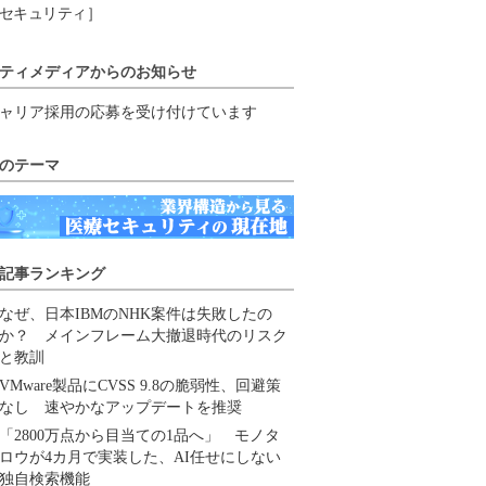
セキュリティ］
ティメディアからのお知らせ
ャリア採用の応募を受け付けています
のテーマ
記事ランキング
なぜ、日本IBMのNHK案件は失敗したの
か？ メインフレーム大撤退時代のリスク
と教訓
VMware製品にCVSS 9.8の脆弱性、回避策
なし 速やかなアップデートを推奨
「2800万点から目当ての1品へ」 モノタ
ロウが4カ月で実装した、AI任せにしない
独自検索機能