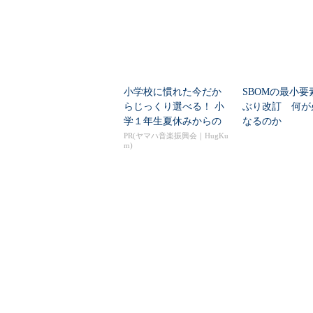
小学校に慣れた今だか
SBOMの最小要
らじっくり選べる！ 小
ぶり改訂 何が
学１年生夏休みからの
なるのか
「音楽教室」デビュ...
PR(ヤマハ音楽振興会｜HugKu
m)