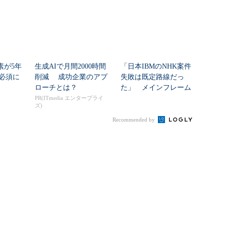
素が5年
生成AIで月間2000時間
「日本IBMのNHK案件
必須に
削減 成功企業のアプ
失敗は既定路線だっ
ローチとは？
た」 メインフレーム
大撤退時代のリスク...
PR(ITmedia エンタープライ
ズ)
Recommended by