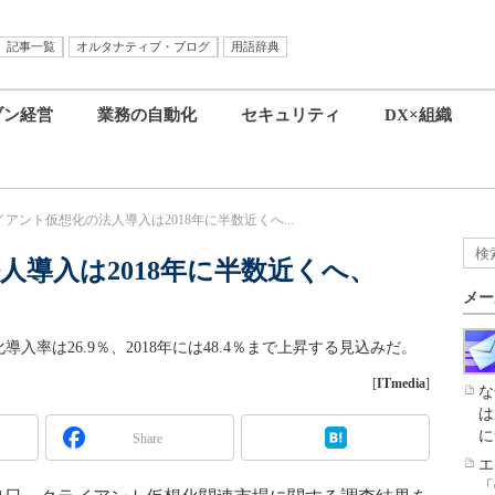
記事一覧
オルタナティブ・ブログ
用語辞典
ブン経営
業務の自動化
セキュリティ
DX×組織
アント仮想化の法人導入は2018年に半数近くへ...
人導入は2018年に半数近くへ、
メー
導入率は26.9％、2018年には48.4％まで上昇する見込みだ。
[
ITmedia
]
な
は
に
Share
エ
「