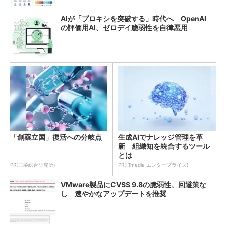
AIが「プロキシを突破する」時代へ OpenAI
の評価用AI、ゼロデイ脆弱性を自律悪用
「創薬立国」復活への分岐点
生成AIでナレッジ管理を革
新 組織知を統合するツール
とは
PR(三菱総合研究所)
PR(ITmedia エンタープライズ)
VMware製品にCVSS 9.8の脆弱性、回避策な
し 速やかなアップデートを推奨