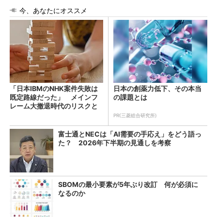
今、あなたにオススメ
「日本IBMのNHK案件失敗は
日本の創薬力低下、その本当
既定路線だった」 メインフ
の課題とは
レーム大撤退時代のリスクと
教訓
PR(三菱総合研究所)
富士通とNECは「AI需要の手応え」をどう語っ
た？ 2026年下半期の見通しを考察
SBOMの最小要素が5年ぶり改訂 何が必須に
なるのか