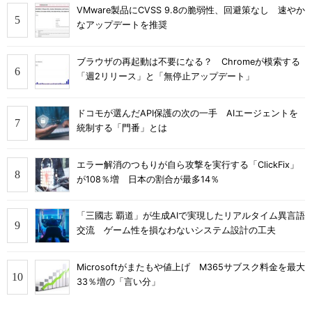
VMware製品にCVSS 9.8の脆弱性、回避策なし 速やか
なアップデートを推奨
ブラウザの再起動は不要になる？ Chromeが模索する
「週2リリース」と「無停止アップデート」
ドコモが選んだAPI保護の次の一手 AIエージェントを
統制する「門番」とは
エラー解消のつもりが自ら攻撃を実行する「ClickFix」
が108％増 日本の割合が最多14％
「三國志 覇道」が生成AIで実現したリアルタイム異言語
交流 ゲーム性を損なわないシステム設計の工夫
Microsoftがまたもや値上げ M365サブスク料金を最大
33％増の「言い分」