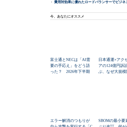
費用対効果に優れたロードバランサーでビジネ
今、あなたにオススメ
富士通とNECは「AI需
日本通運×アク
要の手応え」をどう語
アの124億円訴
った？ 2026年下半期
ぶ、なぜ大規模
の見通しを考...
は“燃える”のか
エラー解消のつもりが
SBOMの最小要
自ら攻撃を実行する「C
ぶり改訂 何が