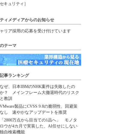
セキュリティ］
ティメディアからのお知らせ
ャリア採用の応募を受け付けています
のテーマ
記事ランキング
なぜ、日本IBMのNHK案件は失敗したの
か？ メインフレーム大撤退時代のリスク
と教訓
VMware製品にCVSS 9.8の脆弱性、回避策
なし 速やかなアップデートを推奨
「2800万点から目当ての1品へ」 モノタ
ロウが4カ月で実装した、AI任せにしない
独自検索機能