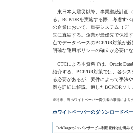
東日本大震災以降、事業継続計画（B
る。BCP/DRを実施する際、考慮
の企業において、重要システム（デ
失に直結する。企業が最優先で保護
点でデータベースのBCP/DR対策
明確な運用ポリシーの確立が必要に
CTCによる本資料では、Oracle Da
紹介する。BCP/DR対策では、各シ
る必要があるが、要件によって手法
例を詳細に解説。適したBCP/DRソ
※将来、当ホワイトペーパー提供者の事情により
ホワイトペーパーのダウンロードペ
TechTargetジャパンサービス利用登録はお済み