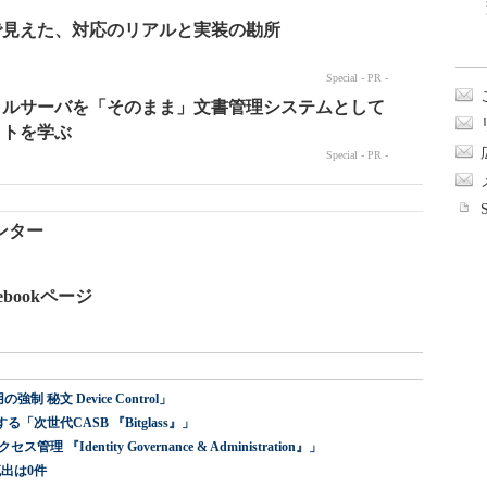
ンター
cebookページ
 秘文 Device Control」
世代CASB 『Bitglass』」
dentity Governance & Administration』」
出は0件