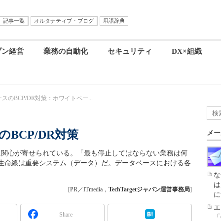
記事一覧
オルタナティブ・ブログ
用語辞典
ブン経営
業務の自動化
セキュリティ
DX×組織
のBCP/DR対策：ホワイトペー...
BCP/DR対策
メー
策に関心が寄せられている。「最も停止してはならない業務は何
生命線は重要システム（データ）だ。データベースにおける各
な
は
[PR／ITmedia，
TechTargetジャパン運営事務局
]
に
エ
Share
「