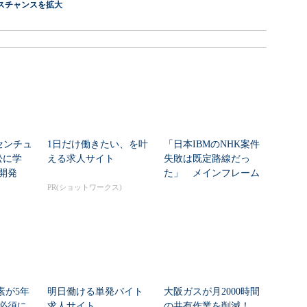
スチャンスを拡大
センチュ
1日だけ働きたい、を叶
「日本IBMのNHK案件
訟に学
える求人サイト
失敗は既定路線だっ
開発
た」 メインフレーム
大撤退時代のリスク...
PR(ショットワークス)
素が5年
明日働ける単発バイト
大阪ガスが月2000時間
必須に
求人サイト
の共有作業を削減！