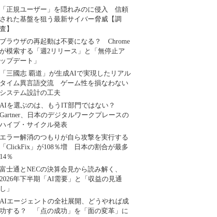
「正規ユーザー」を隠れみのに侵入 信頼
された基盤を狙う最新サイバー脅威【調
査】
ブラウザの再起動は不要になる？ Chrome
が模索する「週2リリース」と「無停止ア
ップデート」
「三國志 覇道」が生成AIで実現したリアル
タイム異言語交流 ゲーム性を損なわない
システム設計の工夫
AIを選ぶのは、もうIT部門ではない？
Gartner、日本のデジタルワークプレースの
ハイプ・サイクル発表
エラー解消のつもりが自ら攻撃を実行する
「ClickFix」が108％増 日本の割合が最多
14％
富士通とNECの決算会見から読み解く、
2026年下半期「AI需要」と「収益の見通
し」
AIエージェントの全社展開、どうやれば成
功する？ 「点の成功」を「面の変革」に