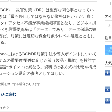
［
CP）、災害対策（DR）は重要な関心事となってい
すべきは「最も停止してはならない業務は何か」だ。多く
アイ
ータ）アクセス不能が事業継続障害となり、ビジネス損
キ
すべき最重要資産は「データ」であり、データ保護の観
が必要だ。対策には適切な保全対象やレベル選定とともに
注目
なる。
tabaseにおけるBCP/DR対策手法や導入ポイントについて
ステムの重要度/要件に応じた策（製品・機能）を検討す
人気
や設計ポイントは異なる。資料では各方式の比較や構成
リューション選定の参考としてほしい。
公開を停止する場合があります。
ージに進む
ですか？