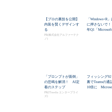
【プロの裏技を公開】
「Windows+R
内装を賢くデザインす
に押さないで！ 
る
年Q1「Microsoft
PR(株式会社アルファーテク
ノ)
「プロンプトが面倒」
フィッシング9
の悲鳴を解消！ AI定
裏でTeamsの
着のステップ
10倍に Micros
PR(ITmedia エンタープライ
ズ)