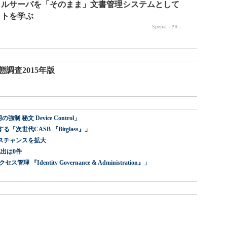
調査2015年版
 秘文 Device Control」
世代CASB 『Bitglass』」
スチャンスを拡大
出は0件
dentity Governance & Administration』」