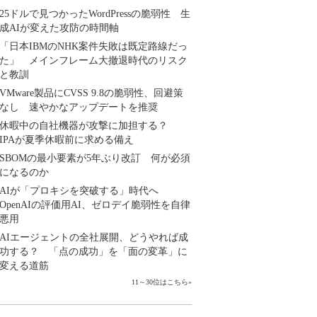
25ドルで見つかったWordPressの脆弱性 生
成AIが変えた攻防の時間軸
「日本IBMのNHK案件失敗は既定路線だっ
た」 メインフレーム大撤退時代のリスク
と教訓
VMware製品にCVSS 9.8の脆弱性、回避策
なし 速やかなアップデートを推奨
休暇中の自社機器が攻撃に加担する？
IPAが夏季休暇前に求める備え
SBOMの最小要素が5年ぶり改訂 何が必須
になるのか
AIが「プロキシを突破する」時代へ
OpenAIの評価用AI、ゼロデイ脆弱性を自律
悪用
AIエージェントの全社展開、どうやれば成
功する？ 「点の成功」を「面の変革」に
変える道筋
11～30位はこちら
»