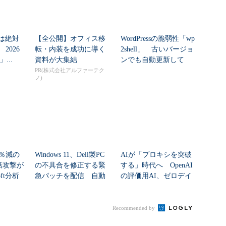
」は絶対
【全公開】オフィス移
WordPressの脆弱性「wp
2026
転・内装を成功に導く
2shell」 古いバージョ
」...
資料が大集結
ンでも自動更新して
い...
PR(株式会社アルファーテク
ノ)
2％減の
Windows 11、Dell製PC
AIが「プロキシを突破
通話攻撃が
の不具合を修正する緊
する」時代へ OpenAI
oft分析
急パッチを配信 自動
の評価用AI、ゼロデイ
配信...
脆弱性を自...
Recommended by