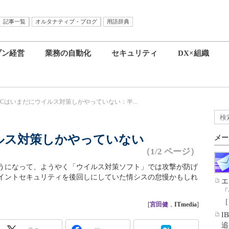
記事一覧
オルタナティブ・ブログ
用語辞典
ブン経営
業務の自動化
セキュリティ
DX×組織
PCはいまだにウイルス対策しかやっていない：半...
ルス対策しかやっていない
メー
（1/2 ページ）
うになって、ようやく「ウイルス対策ソフト」では攻撃が防げ
イントセキュリティを後回しにしていた情シスの怠慢かもしれ
エ
「
［
[
宮田健
，
ITmedia
]
I
追