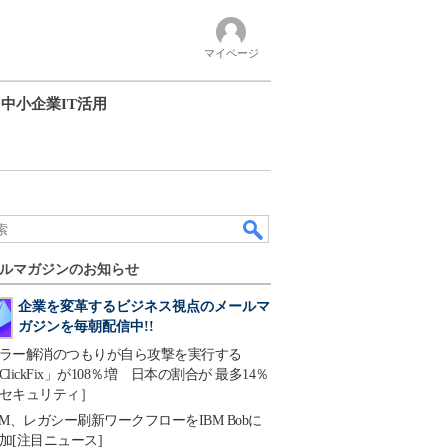
マイページ
中小企業IT活用
ルマガジンのお知らせ
企業を変革するビジネス視点のメールマ
ガジンを毎朝配信中!!
ラー解消のつもりが自ら攻撃を実行する
ClickFix」が108％増 日本の割合が 最多14％
セキュリティ］
BM、レガシー刷新ワークフローをIBM Bobに
加[注目ニュース]