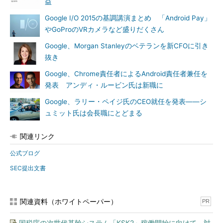
益
Google I/O 2015の基調講演まとめ 「Android Pay」
やGoProのVRカメラなど盛りだくさん
Google、Morgan Stanleyのベテランを新CFOに引き
抜き
Google、Chrome責任者によるAndroid責任者兼任を
発表 アンディ・ルービン氏は新職に
Google、ラリー・ペイジ氏のCEO就任を発表――シ
ュミット氏は会長職にとどまる
関連リンク
公式ブログ
SEC提出文書
関連資料（ホワイトペーパー）
PR
国税庁の次世代基幹システム「KSK2」稼働開始に向けて、対