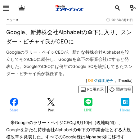
ニュース
2015年8月11日
Google、新持株会社Alphabetの傘下に入り、スン
ダー・ピチャイ氏がCEOに
Googleのラリー・ペイジCEOが、新たな持株会社Alphabetを設
立してそのCEOに就任し、Googleを傘下の事業会社にすると発
表した。GoogleのCEOには例年のGoogle I/Oを統括してきたスン
ダー・ピチャイ氏が就任する。
[
佐藤由紀子
，ITmedia]
PC用表示
関連情報
Share
Post
LINE
Hatena
米Googleのラリー・ペイジCEOは8月10日（現地時間）、
Googleを新たな持株会社Alphabetの傘下の1事業会社とする大規
模改革を発表した。すべてのGoogle株はAlphabet株に移行す