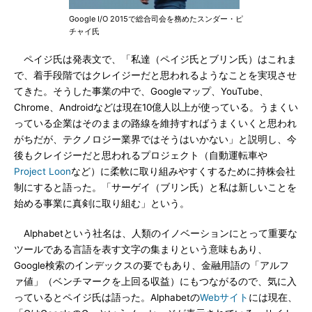
Google I/O 2015で総合司会を務めたスンダー・ピ
チャイ氏
ペイジ氏は発表文で、「私達（ペイジ氏とブリン氏）はこれま
で、着手段階ではクレイジーだと思われるようなことを実現させ
てきた。そうした事業の中で、Googleマップ、YouTube、
Chrome、Androidなどは現在10億人以上が使っている。うまくい
っている企業はそのままの路線を維持すればうまくいくと思われ
がちだが、テクノロジー業界ではそうはいかない」と説明し、今
後もクレイジーだと思われるプロジェクト（自動運転車や
Project Loon
など）に柔軟に取り組みやすくするために持株会社
制にすると語った。「サーゲイ（ブリン氏）と私は新しいことを
始める事業に真剣に取り組む」という。
Alphabetという社名は、人類のイノベーションにとって重要な
ツールである言語を表す文字の集まりという意味もあり、
Google検索のインデックスの要でもあり、金融用語の「アルフ
ァ値」（ベンチマークを上回る収益）にもつながるので、気に入
っているとペイジ氏は語った。Alphabetの
Webサイト
には現在、