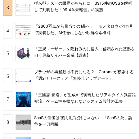
従来型テストの限界があらわに 3915件のOSSを解析
して判明した「99.4％未報告」の実態
「2800万点から目当ての1品へ」 モノタロウが4カ月
で実装した、AI任せにしない独自検索機能
「正規ユーザー」を隠れみのに侵入 信頼された基盤を
狙う最新サイバー脅威【調査】
ブラウザの再起動は不要になる？ Chromeが模索する
「週2リリース」と「無停止アップデート」
「三國志 覇道」が生成AIで実現したリアルタイム異言語
交流 ゲーム性を損なわないシステム設計の工夫
SaaSの価値は“割り勘”だけじゃない 「SaaSの死」論
争を一刀両断