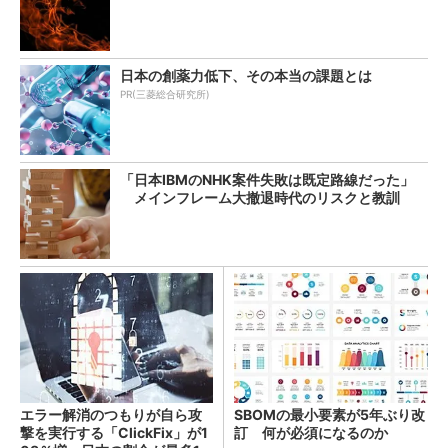
日本の創薬力低下、その本当の課題とは
PR(三菱総合研究所)
「日本IBMのNHK案件失敗は既定路線だった」
メインフレーム大撤退時代のリスクと教訓
エラー解消のつもりが自ら攻
SBOMの最小要素が5年ぶり改
撃を実行する「ClickFix」が1
訂 何が必須になるのか