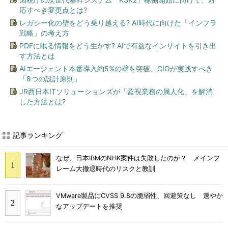
応すべき変更点とは?
レガシー化の壁をどう乗り越える? AI時代に向けた「インフラ
戦略」の考え方
PDFに眠る情報をどう生かす? AIで有益なインサイトを引き出
す方法とは
AIエージェント本番導入約5%の壁を突破、CIOが実践すべき
「8つの設計原則」
JR西日本ITソリューションズが「監視業務の属人化」を解消
した方法とは?
記事ランキング
なぜ、日本IBMのNHK案件は失敗したのか？ メインフ
レーム大撤退時代のリスクと教訓
VMware製品にCVSS 9.8の脆弱性、回避策なし 速やか
なアップデートを推奨