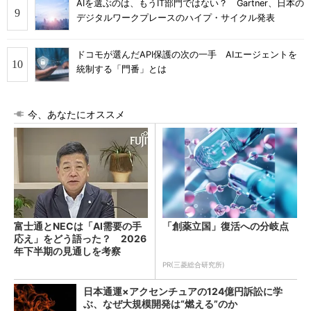
AIを選ぶのは、もうIT部門ではない？ Gartner、日本の
デジタルワークプレースのハイプ・サイクル発表
ドコモが選んだAPI保護の次の一手 AIエージェントを
統制する「門番」とは
今、あなたにオススメ
富士通とNECは「AI需要の手
「創薬立国」復活への分岐点
応え」をどう語った？ 2026
年下半期の見通しを考察
PR(三菱総合研究所)
日本通運×アクセンチュアの124億円訴訟に学
ぶ、なぜ大規模開発は“燃える”のか