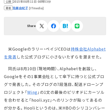
2015年08月11日 08時53分
公開
佐藤由紀子
[ITmedia]
著者
Share
米Googleのラリー・ペイジCEOは
持株会社Alphabet
を発表
した公式ブログに小さないたずらを潜ませた。
同氏は8月10日（現地時間）、Alphabetを創設し、
Googleをその1事業会社として傘下に持つと公式ブロ
グで発表した。そのブログの7段落目、配送ドローンプ
ロジェクト「
Wing
」の1文の最後のピリオドにカーソル
を合わせると「hooli.xyz」へのリンクが貼ってあるの
が分かる。Hooliというのは、米HBOのシリコンバレー