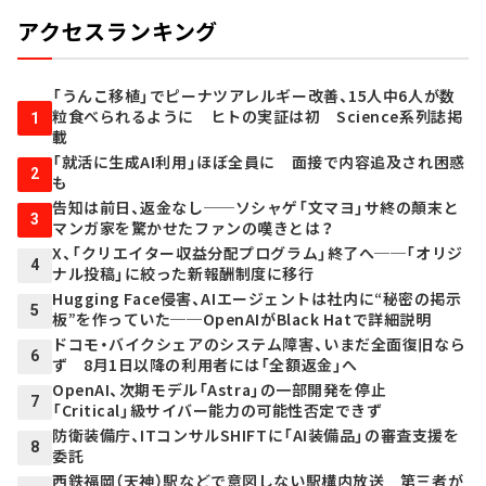
アクセスランキング
「うんこ移植」でピーナツアレルギー改善、15人中6人が数
粒食べられるように ヒトの実証は初 Science系列誌掲
1
載
「就活に生成AI利用」ほぼ全員に 面接で内容追及され困惑
2
も
告知は前日、返金なし──ソシャゲ「文マヨ」サ終の顛末と
3
マンガ家を驚かせたファンの嘆きとは？
X、「クリエイター収益分配プログラム」終了へ──「オリジ
4
ナル投稿」に絞った新報酬制度に移行
Hugging Face侵害、AIエージェントは社内に“秘密の掲示
5
板”を作っていた──OpenAIがBlack Hatで詳細説明
ドコモ・バイクシェアのシステム障害、いまだ全面復旧なら
6
ず 8月1日以降の利用者には「全額返金」へ
OpenAI、次期モデル「Astra」の一部開発を停止
7
「Critical」級サイバー能力の可能性否定できず
防衛装備庁、ITコンサルSHIFTに「AI装備品」の審査支援を
8
委託
西鉄福岡（天神）駅などで意図しない駅構内放送 第三者が