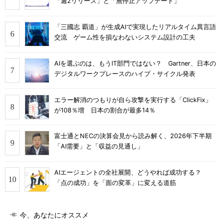
「週2リリース」と「無停止アップデート」
「三國志 覇道」が生成AIで実現したリアルタイム異言語
交流 ゲーム性を損なわないシステム設計の工夫
AIを選ぶのは、もうIT部門ではない？ Gartner、日本の
デジタルワークプレースのハイプ・サイクル発表
エラー解消のつもりが自ら攻撃を実行する「ClickFix」
が108％増 日本の割合が最多14％
富士通とNECの決算会見から読み解く、2026年下半期
「AI需要」と「収益の見通し」
AIエージェントの全社展開、どうやれば成功する？
「点の成功」を「面の変革」に変える道筋
今、あなたにオススメ