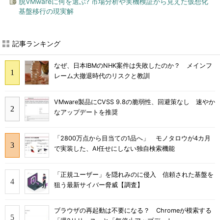
脱VMwareに何を選ぶ? 市場分析や実機検証から見えた仮想化
基盤移行の現実解
記事ランキング
なぜ、日本IBMのNHK案件は失敗したのか？ メインフ
レーム大撤退時代のリスクと教訓
VMware製品にCVSS 9.8の脆弱性、回避策なし 速やか
なアップデートを推奨
「2800万点から目当ての1品へ」 モノタロウが4カ月
で実装した、AI任せにしない独自検索機能
「正規ユーザー」を隠れみのに侵入 信頼された基盤を
狙う最新サイバー脅威【調査】
ブラウザの再起動は不要になる？ Chromeが模索する