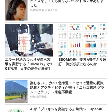
ピアスをしてても痛くないヘッドホンがありま
した
PR(Marshall Group AB)
エラー解消のつもりが自ら攻
SBOMの最小要素が5年ぶり改
撃を実行する「ClickFix」が1
訂 何が必須になるのか
08％増 日本の割合が最多1
4％
楽しさいっぱい！北海道・ニセコで避暑の夏旅
絶景とアクティビティが揃う「ニセコ東急 グラ
ン・ヒラフ」～東急不動産
PR(東急不動産)
AIが「プロキシを突破する」時代へ OpenAI