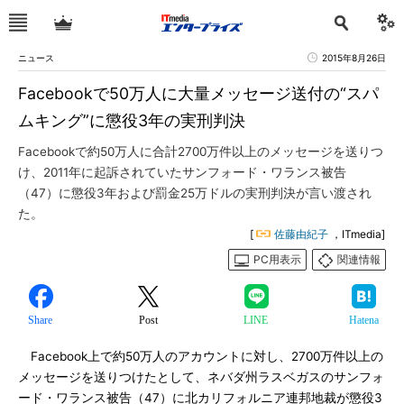
ニュース
2015年8月26日
Facebookで50万人に大量メッセージ送付の“スパ
ムキング”に懲役3年の実刑判決
Facebookで約50万人に合計2700万件以上のメッセージを送りつ
け、2011年に起訴されていたサンフォード・ワランス被告
（47）に懲役3年および罰金25万ドルの実刑判決が言い渡され
た。
[
佐藤由紀子
，ITmedia]
PC用表示
関連情報
Share
Post
LINE
Hatena
Facebook上で約50万人のアカウントに対し、2700万件以上の
メッセージを送りつけたとして、ネバダ州ラスベガスのサンフォ
ード・ワランス被告（47）に北カリフォルニア連邦地裁が懲役3