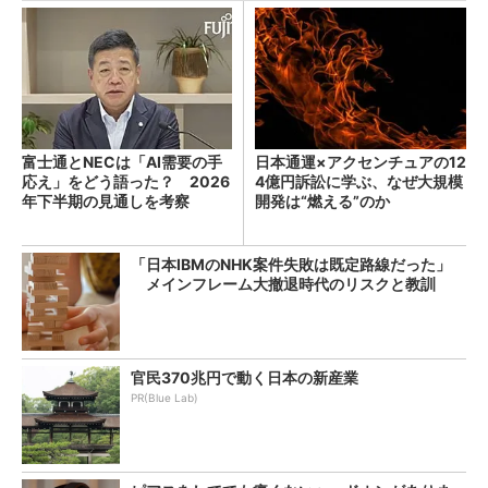
富士通とNECは「AI需要の手
日本通運×アクセンチュアの12
応え」をどう語った？ 2026
4億円訴訟に学ぶ、なぜ大規模
年下半期の見通しを考察
開発は“燃える”のか
「日本IBMのNHK案件失敗は既定路線だった」
メインフレーム大撤退時代のリスクと教訓
官民370兆円で動く日本の新産業
PR(Blue Lab)