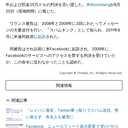
年および罰金25万ドルの判決を言い渡した。
米Bloomberg
が8月
25日（現地時間）に報じた。
ワランス被告は、2008年と2009年に3回にわたってメッセー
ジの大量送付を行い、「スパムキング」として知られ、2011年8
月に米連邦政府に
起訴
された。
同被告はそれ以前に米Facebookに起訴され、2009年に
Facebookのサービスへのアクセスを禁ずる判決を受けていた
が、この命令に従わなかったことも認めた。
Copyright © ITmedia, Inc. All Rights Reserved.
関連情報
関連記事
「レイバン激安」Twitter乗っ取りでスパム送信、勢
い衰えず 有名人も被害に
Facebook、ニュースフィード表示変更で“釣り”やス